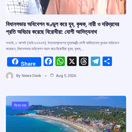
বিধানসভার অধিবেশন ভণ্ডুল করে যুব, কৃষক, নারী ও দরিদ্রদের
প্রতি অবিচার করেছে বিরোধীরা: যোগী আদিত্যনাথ
লখনউ, ৫ আগস্ট (আইএএনএস): উত্তরপ্রদেশের মুখ্যমন্ত্রী যোগী আদিত্যনাথ বুধবার অভিযোগ
করেছেন, বিধানসভার অধিবেশন অচল করে বিরোধীরা যুবক, কৃষক,…
F
W
X
T
T
S
Share
a
h
hr
el
h
By
News Desk
Aug 5, 2026
ce
at
e
e
ar
b
s
a
gr
e
o
A
d
a
o
p
s
m
দিনের খবর
k
p