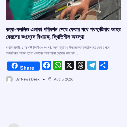
বন্যা-কবলিত এলাকা পরিদর্শন শেষে ফেরার পথে পথদুর্ঘটনায় আহত
কেরলের কংগ্রেস বিধায়ক, স্থিতিশীল অবস্থা
পাথানামথিট্টা, ৫ আগস্ট (আইএএনএস): বন্যা-ত্রাণ ও উদ্ধারকাজ তদারকি করে ফেরার পথে
পথদুর্ঘটনায় আহত হলেন কেরলের আরানমুলা কেন্দ্রের কংগ্রেস…
F
W
X
T
T
S
Share
a
h
hr
el
h
By
News Desk
Aug 5, 2026
ce
at
e
e
ar
b
s
a
gr
e
o
A
d
a
o
p
s
m
k
p