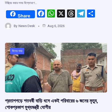
নিষ্ক্রিয় করার সময় বিস্ফোরণে…
F
W
X
T
T
S
Share
a
h
hr
el
h
By
News Desk
Aug 6, 2026
ce
at
e
e
ar
b
s
a
gr
e
o
A
d
a
o
p
s
m
দিনের খবর
k
p
প্রতাপগড়ে শতবর্ষী বাড়ি ধসে একই পরিবারের ৬ জনের মৃত্যু,
শোকপ্রকাশ মুখ্যমন্ত্রী যোগীর