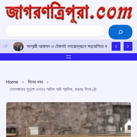
Skip
to
content
Search
সাশ্রয়ী আবাসন ও টেকসই নগরোন্নয়নে সহযোগিতা বাড়াতে ভারত-ফিজ
Home
দিনের খবর
তেলেঙ্গানার সুড়ঙ্গে এখনও আটক আট শ্রমিক, বাড়ছে উৎকণ্ঠা