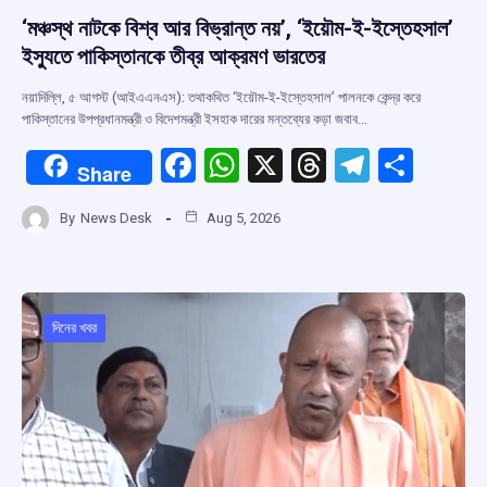
‘মঞ্চস্থ নাটকে বিশ্ব আর বিভ্রান্ত নয়’, ‘ইয়ৌম-ই-ইস্তেহসাল’
ইস্যুতে পাকিস্তানকে তীব্র আক্রমণ ভারতের
নয়াদিল্লি, ৫ আগস্ট (আইএএনএস): তথাকথিত ‘ইয়ৌম-ই-ইস্তেহসাল’ পালনকে কেন্দ্র করে
পাকিস্তানের উপপ্রধানমন্ত্রী ও বিদেশমন্ত্রী ইসহাক দারের মন্তব্যের কড়া জবাব…
F
W
X
T
T
S
Share
a
h
hr
el
h
By
News Desk
Aug 5, 2026
ce
at
e
e
ar
b
s
a
gr
e
o
A
d
a
o
p
s
m
দিনের খবর
k
p