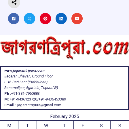
www.jagarantripura.com
Jagaran Bhavan, Ground Floor
L. N. Bari Lane(Prabhubari)
Banamalipur, Agartala, Tripura(W)
Ph :
+91-381-7960883
M:
+91-9436123720/+91-9436453389
Email :
jagarantripura@gmail.com
February 2025
M
T
W
T
F
S
S