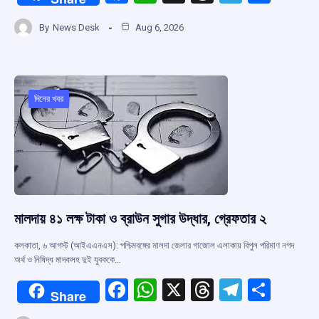
a
h
hr
el
h
By
News Desk
Aug 6, 2026
ce
at
e
e
ar
b
s
a
gr
e
o
A
d
a
o
p
s
m
দিনের খবর
k
p
মালদায় ৪১ লক্ষ টাকা ও ব্রাউন সুগার উদ্ধার, গ্রেফতার ২
কলকাতা, ৬ আগস্ট (আইএএনএস): পশ্চিমবঙ্গের মালদা জেলার গাজোল এলাকায় বিপুল পরিমাণ নগদ
অর্থ ও নিষিদ্ধ মাদকসহ দুই যুবককে…
F
W
X
T
T
S
Share
a
h
hr
el
h