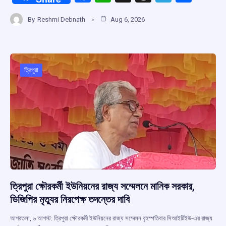
a
h
hr
el
h
By
Reshmi Debnath
Aug 6, 2026
ce
at
e
e
ar
b
s
a
gr
e
o
A
d
a
o
p
s
m
ত্রিপুরা
k
p
ত্রিপুরা ক্ষৌরকর্মী ইউনিয়নের রাজ্য সম্মেলনে মানিক সরকার,
ডিজিপির মৃত্যুর নিরপেক্ষ তদন্তের দাবি
আগরতলা, ৬ আগস্ট: ত্রিপুরা ক্ষৌরকর্মী ইউনিয়নের রাজ্য সম্মেলন বৃহস্পতিবার সিআইটিইউ-এর রাজ্য