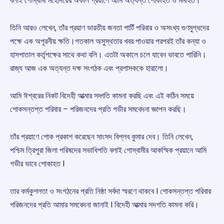
বলাই গোস্বামী‌ মহোদয়ের অকাল প্রয়াণে আমি অত্যন্ত শোকাহত ও মর্মাহত।
তিনি আরও লেখেন, তাঁর প্রয়াণ ভারতীয় জনতা পার্টি পরিবার ও অসংখ্য গুণমুগ্ধদের
পক্ষে এক অপূরনীয় ক্ষতি।গতকাল অসুস্থতার খবর পাওয়ার পরপরই তাঁর কন্যা ও
হাসপাতাল কর্তৃপক্ষের সাথে কথা বলি। এতটা অকালে চলে যাবেন ভাবতে পারিনি।
রাজ্য আজ এক অত্যন্ত দক্ষ সংগঠক এবং প্রশাসককে হারালো।
আমি ঈশ্বরের নিকট বিদেহী আত্মার সদ্গতি কামনা করছি এবং এই কঠিন সময়ে
শোকসন্তপ্ত পরিবার – পরিজনদের প্রতি গভীর সমবেদনা জ্ঞাপন করছি।
তাঁর প্রয়াণে শোক প্রকাশ করেছেন সাংসদ বিপ্লব কুমার দেব। তিনি লেখেন,
পশ্চিম ত্রিপুরা জিলা পরিষদের সভাধিপতি বলাই গোস্বামীর আকস্মিক প্রয়ানে আমি
গভীর ভাবে শোকাহত l
তার কর্মকুশলতা ও সংগঠনের প্রতি নিষ্ঠা সর্বদা স্মরণে থাকবে l শোকসন্তপ্ত পরিবার
পরিজনদের প্রতি আমার সমবেদনা জানাই l বিদেহী আত্মার সদগতি কামনা করি।