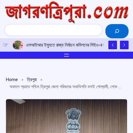
Skip
to
content
Search
এসআইআর ইস্যুতে রাজ্য নির্বাচন কমিশনের সিইও-র কাছে আইপিএফটির ড
Home
ত্রিপুরা
অকালে প্রয়াত পশ্চিম ত্রিপুরা জেলা পরিষদের সভাধিপতি বলাই গোস্বামী, শোক মুখ্যমন্ত্রীর