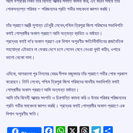
আমি ঈশ্বরের নিকট তাঁর বিদেহী আত্মার সদ্গতি কামনা করি, এই কঠিন সময়ে তাঁর
শোকসন্তপ্ত পরিবার – পরিজনদের প্রতি গভীর সমবেদনা জ্ঞাপন করছি।
তাঁর প্রয়াণে মন্ত্রী সুশান্ত চৌধুরী লেখেন,পশ্চিম ত্রিপুরা জিলা পরিষদের সভাধিপতি
বলাই গোস্বামী‌র অকাল প্রয়াণে আমি অত্যন্ত ব্যথিত ও মর্মাহত।
শ্রদ্ধেয় বলাই দা’র অকাল‌ প্রয়াণ এক বিশাল অপূরণীয় ক্ষতি‌!দীর্ঘদিনের রাজনৈতিক
সহযোদ্ধা এইভাবে না ফেরার‌ দেশে চলে গেলেন মেনে নেওয়া খুবই কঠিন, ওপারে
ভালো‌ থেকো দাদা।
এদিকে, আগরতলা পুর নিগমের মেয়র দীপক মজুমদার তাঁর প্রয়াণে গভীর শোক প্রকাশ
করেছেন। তিনি লেখেন, পশ্চিম ত্রিপুরা জিলা পরিষদের মাননীয় সভাধিপতি বলাই
গোস্বামী‌র অকাল প্রয়াণে আমি অত্যন্ত মর্মাহত।
আমি তাঁর বিদেহী আত্মার সদগতি ও চিরশান্তি কামনা করি ও উনার পরিবার পরিজনদের
প্রতি গভীর সমবেদনা জ্ঞাপন করছি। শ্রদ্ধেয় বলাই গোস্বামীর অকাল‌ প্রয়াণে এক
বিশাল অপূরণীয় ক্ষতি‌।
Facebook
WhatsApp
X
Threads
Telegr
Shar