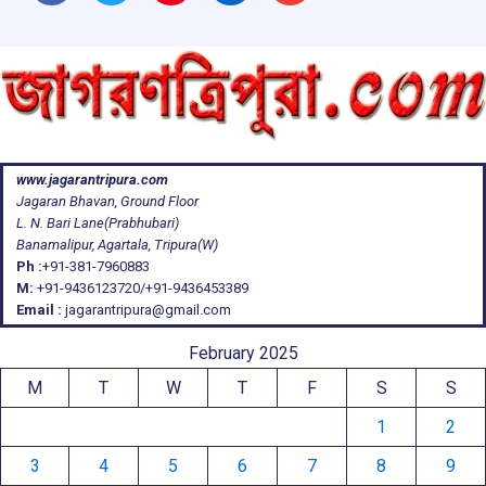
www.jagarantripura.com
Jagaran Bhavan, Ground Floor
L. N. Bari Lane(Prabhubari)
Banamalipur, Agartala, Tripura(W)
Ph :
+91-381-7960883
M:
+91-9436123720/+91-9436453389
Email :
jagarantripura@gmail.com
February 2025
M
T
W
T
F
S
S
1
2
3
4
5
6
7
8
9