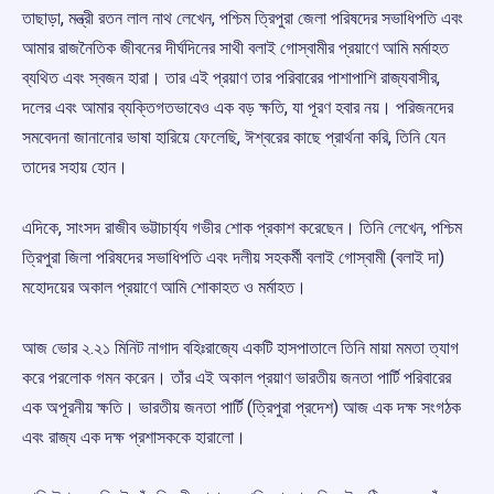
তাছাড়া, মন্ত্রী রতন লাল নাথ লেখেন, পশ্চিম ত্রিপুরা জেলা পরিষদের সভাধিপতি এবং
আমার রাজনৈতিক জীবনের দীর্ঘদিনের সাথী বলাই গোস্বামীর প্রয়াণে আমি মর্মাহত
ব্যথিত এবং স্বজন হারা। তার এই প্রয়াণ তার পরিবারের পাশাপাশি রাজ্যবাসীর,
দলের এবং আমার ব্যক্তিগতভাবেও এক বড় ক্ষতি, যা পূরণ হবার নয়। পরিজনদের
সমবেদনা জানানোর ভাষা হারিয়ে ফেলেছি, ঈশ্বরের কাছে প্রার্থনা করি, তিনি যেন
তাদের সহায় হোন।
এদিকে, সাংসদ রাজীব ভট্টাচার্য্য গভীর শোক প্রকাশ করেছেন। তিনি লেখেন, পশ্চিম
ত্রিপুরা জিলা পরিষদের সভাধিপতি এবং দলীয় সহকর্মী বলাই গোস্বামী‌ (বলাই দা)
মহোদয়ের অকাল প্রয়াণে আমি শোকাহত ও মর্মাহত।
আজ ভোর ২.২১ মিনিট নাগাদ বহিঃরাজ্যে একটি হাসপাতালে তিনি মায়া মমতা ত্যাগ
করে পরলোক গমন করেন। তাঁর এই অকাল প্রয়াণ ভারতীয় জনতা পার্টি পরিবারের
এক অপূরনীয় ক্ষতি। ভারতীয় জনতা পার্টি (ত্রিপুরা প্রদেশ) আজ এক দক্ষ সংগঠক
এবং রাজ্য এক দক্ষ প্রশাসককে হারালো।