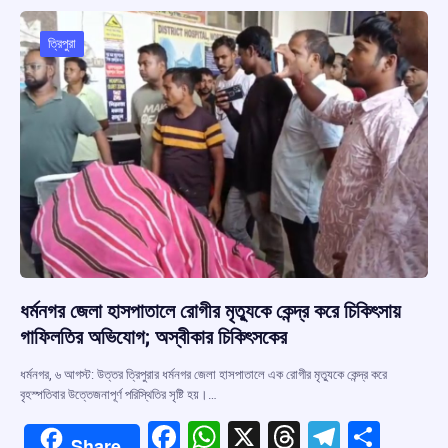
o
A
d
a
o
p
s
m
ত্রিপুরা
k
p
ধর্মনগর জেলা হাসপাতালে রোগীর মৃত্যুকে কেন্দ্র করে চিকিৎসায়
গাফিলতির অভিযোগ; অস্বীকার চিকিৎসকের
ধর্মনগর, ৬ আগস্ট: উত্তর ত্রিপুরার ধর্মনগর জেলা হাসপাতালে এক রোগীর মৃত্যুকে কেন্দ্র করে
বৃহস্পতিবার উত্তেজনাপূর্ণ পরিস্থিতির সৃষ্টি হয়।…
F
W
X
T
T
S
Share