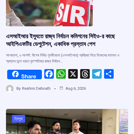
এসআইআর ইস্যুতে রাজ্য নির্বাচন কমিশনের সিইও-র কাছে
আইপিএফটির ডেপুটেশন, একাধিক প্রস্তাব পেশ
আগরতলা, ৬ আগস্ট: বিশেষ নিবিড় পুনর্বিবেচনা (এসআইআর) প্রক্রিয়া নিয়ে নিজেদের মতামত ও
প্রস্তাব তুলে ধরতে বৃহস্পতিবার রাজ্য নির্বাচন…
F
W
X
T
T
S
Share
a
h
hr
el
h
By
Reshmi Debnath
Aug 6, 2026
ce
at
e
e
ar
b
s
a
gr
e
o
A
d
a
o
p
s
m
ত্রিপুরা
k
p