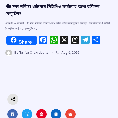
পাঁচ দফা দাবিতে ধর্মনগরে সিডিপিও কার্যালয়ে আশা কর্মীদের
ডেপুটেশন
ধর্মনগর, ৬ আগস্ট: পাঁচ দফা দাবিকে সামনে রেখে আজ ধর্মনগর মহকুমার বিভিন্ন এলাকার আশা কর্মীরা
সিডিপিও কার্যালয়ে ডেপুটেশন…
F
W
X
T
T
S
Share
a
h
hr
el
h
By
Taniya Chakraborty
Aug 6, 2026
ce
at
e
e
ar
b
s
a
gr
e
o
A
d
a
o
p
s
m
k
p