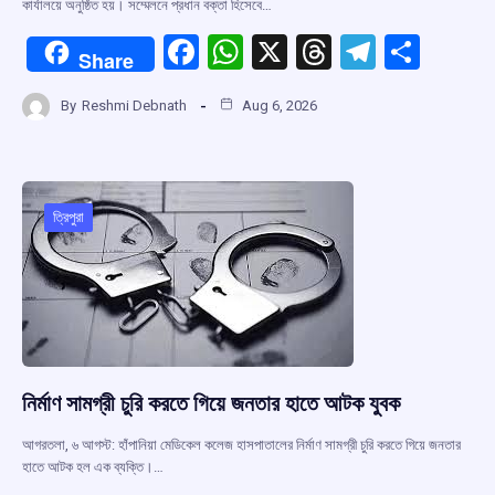
কার্যালয়ে অনুষ্ঠিত হয়। সম্মেলনে প্রধান বক্তা হিসেবে…
F
W
X
T
T
S
Share
a
h
hr
el
h
By
Reshmi Debnath
Aug 6, 2026
ce
at
e
e
ar
b
s
a
gr
e
o
A
d
a
o
p
s
m
ত্রিপুরা
k
p
নির্মাণ সামগ্রী চুরি করতে গিয়ে জনতার হাতে আটক যুবক
আগরতলা, ৬ আগস্ট: হাঁপানিয়া মেডিকেল কলেজ হাসপাতালের নির্মাণ সামগ্রী চুরি করতে গিয়ে জনতার
হাতে আটক হল এক ব্যক্তি।…