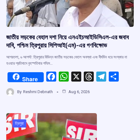
জাতীয় সড়কের বেহাল দশা নিয়ে এনএইচআইডিসিএল-এর জবাব
দাবি, পশ্চিম ত্রিপুরায় সিপিআই(এম)-এর গণবিক্ষোভ
আগরতলা, ৬ আগস্ট: ত্রিপুরার বিভিন্ন জাতীয় সড়কের বেহাল অবস্থা এবং দীর্ঘদিন ধরে সংস্কার না
হওয়ার প্রতিবাদে বৃহস্পতিবার পশ্চিম…
F
W
X
T
T
S
Share
a
h
hr
el
h
By
Reshmi Debnath
Aug 6, 2026
ce
at
e
e
ar
b
s
a
gr
e
o
A
d
a
o
p
s
m
ত্রিপুরা
k
p