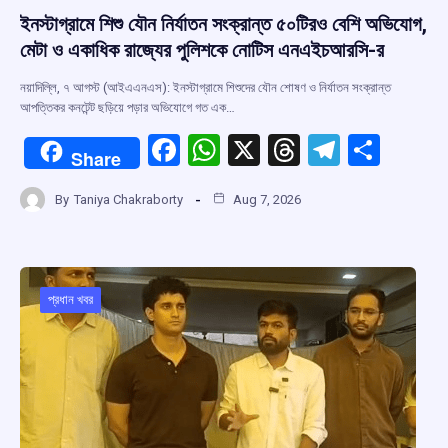
ইনস্টাগ্রামে শিশু যৌন নির্যাতন সংক্রান্ত ৫০টিরও বেশি অভিযোগ,
মেটা ও একাধিক রাজ্যের পুলিশকে নোটিস এনএইচআরসি-র
নয়াদিল্লি, ৭ আগস্ট (আইএএনএস): ইনস্টাগ্রামে শিশুদের যৌন শোষণ ও নির্যাতন সংক্রান্ত
আপত্তিকর কনটেন্ট ছড়িয়ে পড়ার অভিযোগে গত এক…
F
W
X
T
T
S
Share
a
h
hr
el
h
By
Taniya Chakraborty
Aug 7, 2026
ce
at
e
e
ar
b
s
a
gr
e
o
A
d
a
o
p
s
m
প্রধান খবর
k
p