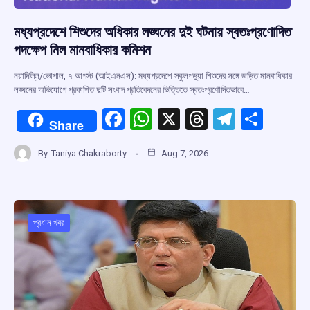
মধ্যপ্রদেশে শিশুদের অধিকার লঙ্ঘনের দুই ঘটনায় স্বতঃপ্রণোদিত
পদক্ষেপ নিল মানবাধিকার কমিশন
নয়াদিল্লি/ভোপাল, ৭ আগস্ট (আইএনএস): মধ্যপ্রদেশে স্কুলপড়ুয়া শিশুদের সঙ্গে জড়িত মানবাধিকার
লঙ্ঘনের অভিযোগে প্রকাশিত দুটি সংবাদ প্রতিবেদনের ভিত্তিতে স্বতঃপ্রণোদিতভাবে…
F
W
X
T
T
S
Share
a
h
hr
el
h
By
Taniya Chakraborty
Aug 7, 2026
ce
at
e
e
ar
b
s
a
gr
e
o
A
d
a
o
p
s
m
প্রধান খবর
k
p