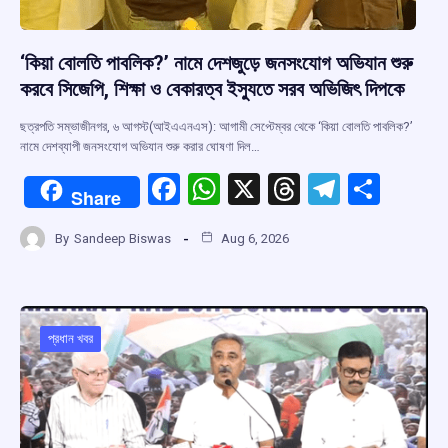
‘কিয়া বোলতি পাবলিক?’ নামে দেশজুড়ে জনসংযোগ অভিযান শুরু
করবে সিজেপি, শিক্ষা ও বেকারত্ব ইস্যুতে সরব অভিজিৎ দিপকে
ছত্রপতি সম্ভাজীনগর, ৬ আগস্ট(আইএএনএস): আগামী সেপ্টেম্বর থেকে ‘কিয়া বোলতি পাবলিক?’
নামে দেশব্যাপী জনসংযোগ অভিযান শুরু করার ঘোষণা দিল…
F
W
X
T
T
S
Share
a
h
hr
el
h
By
Sandeep Biswas
Aug 6, 2026
ce
at
e
e
ar
b
s
a
gr
e
o
A
d
a
o
p
s
m
প্রধান খবর
k
p