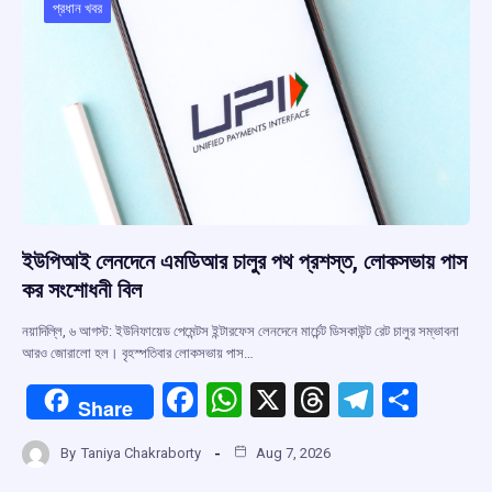
o
p
s
m
প্রধান খবর
k
p
ইউপিআই লেনদেনে এমডিআর চালুর পথ প্রশস্ত, লোকসভায় পাস
কর সংশোধনী বিল
নয়াদিল্লি, ৬ আগস্ট: ইউনিফায়েড পেমেন্টস ইন্টারফেস লেনদেনে মার্চেন্ট ডিসকাউন্ট রেট চালুর সম্ভাবনা
আরও জোরালো হল। বৃহস্পতিবার লোকসভায় পাস…
F
W
X
T
T
S
Share
a
h
hr
el
h
By
Taniya Chakraborty
Aug 7, 2026
ce
at
e
e
ar