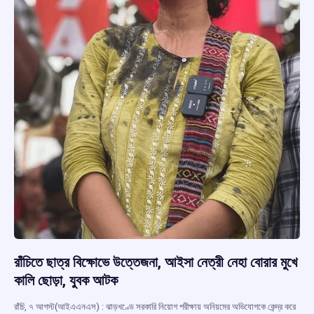
রাঁচিতে ছাত্র বিক্ষোভে উত্তেজনা, আইসা নেত্রী নেহা বোরার মুখে
কালি ছোড়া, যুবক আটক
রাঁচি, ৭ আগস্ট(আইএএনএস) : ঝাড়খণ্ডে সরকারি নিয়োগ পরীক্ষায় অনিয়মের অভিযোগকে কেন্দ্র করে