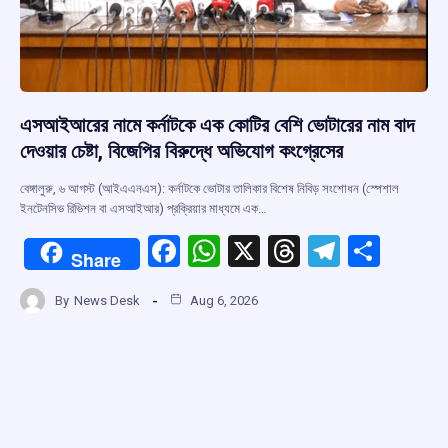
এসআইআরের নামে কর্নাটকে এক কোটির বেশি ভোটারের নাম বাদ
দেওয়ার চেষ্টা, বিজেপির বিরুদ্ধে অভিযোগ কংগ্রেসের
বেঙ্গালুরু, ৬ আগস্ট (আইএএনএস): কর্নাটকে ভোটার তালিকার বিশেষ নিবিড় সংশোধন (স্পেশাল
ইনটেনসিভ রিভিশন বা এসআইআর) প্রক্রিয়ার মাধ্যমে এক…
F
W
X
T
T
S
Share
a
h
hr
el
h
By
News Desk
Aug 6, 2026
ce
at
e
e
ar
b
s
a
gr
e
o
A
d
a
o
p
s
m
k
p