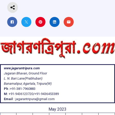
www.jagarantripura.com
Jagaran Bhavan, Ground Floor
L. N. Bari Lane(Prabhubari)
Banamalipur, Agartala, Tripura(W)
Ph :
+91-381-7960883
M:
+91-9436123720/+91-9436453389
Email :
jagarantripura@gmail.com
May 2023