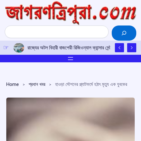
Skip
to
content
Search
রাজ্যের অটল বিহারী বাজপেয়ী রিজিওন্যাল ক্যান্সার সেন্টারে উত্তর-পূর্ব
Home
প্রধান খবর
হাওড়া স্টেশনের প্ল্যাটফর্মে হঠাৎ মৃত্যু এক যুবকের