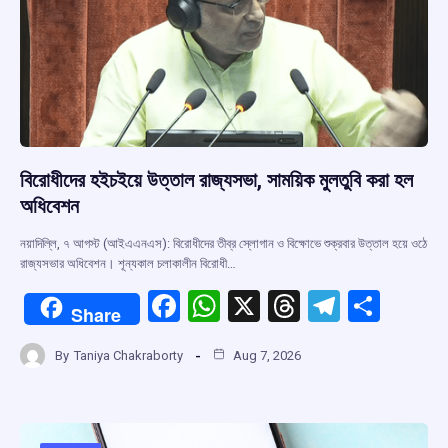
বিরোধীদের হইচইয়ে উত্তাল রাজ্যসভা, সাময়িক মুলতুবি করা হল
অধিবেশন
নয়াদিল্লি, ৭ আগস্ট (আইএএনএস): বিরোধীদের তীব্র স্লোগান ও বিক্ষোভে শুক্রবার উত্তাল হয়ে ওঠে
রাজ্যসভার অধিবেশন। শূন্যকাল চলাকালীন বিরোধী…
F
W
X
T
T
S
Share
a
h
hr
el
h
By
Taniya Chakraborty
Aug 7, 2026
ce
at
e
e
ar
b
s
a
gr
e
o
A
d
a