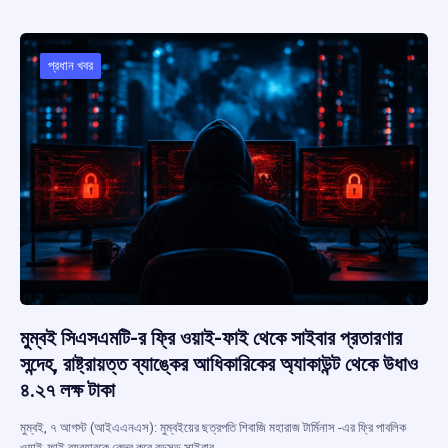
b
s
a
gr
e
o
A
d
a
o
p
s
m
প্রধান খবর
k
p
মুম্বই সিএসএমটি-র ফ্রি ওয়াই-ফাই থেকে সাইবার প্রতারণার
সন্দেহ, রাষ্ট্রায়ত্ত ব্যাঙ্কের আধিকারিকের অ্যাকাউন্ট থেকে উধাও
৪.২৭ লক্ষ টাকা
মুম্বই, ৭ আগস্ট (আইএএনএস): মুম্বইয়ের ছত্রপতি শিবাজি মহারাজ টার্মিনাস -এর ফ্রি পাবলিক
ওয়াই-ফাই ব্যবহারকে কেন্দ্র করে বড়সড় সাইবার…