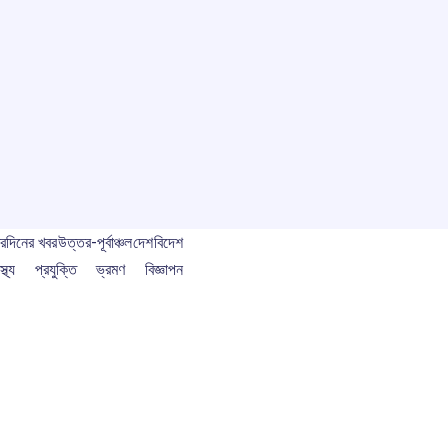
বর
দিনের খবর
উত্তর-পূর্বাঞ্চল
দেশ
বিদেশ
স্থ্য
প্রযুক্তি
ভ্রমণ
বিজ্ঞাপন