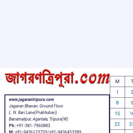
M
1
www.jagarantripura.com
8
Jagaran Bhavan, Ground Floor
L. N. Bari Lane(Prabhubari)
15
1
Banamalipur, Agartala, Tripura(W)
22
2
Ph :
+91-381-7960883
M:
+91-9436123720/+91-9436453389