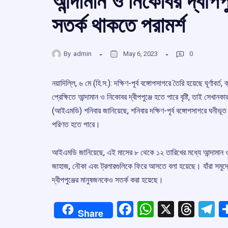
আন্দামান ও নিকোবর দ্বীপপুঞ্
সতর্ক থাকতে পরামর্শ
By
admin
May 6, 2023
0
নয়াদিল্লি, ৬ মে (হি.স.): দক্ষিণ-পূর্ব বঙ্গোপসাগরে তৈরি হয়েছে ঘূর্ণাবর
প্রেক্ষিতে আন্দামান ও নিকোবর দ্বীপপুঞ্জে হতে পারে বৃষ্টি, তাই সে
(আইএমডি) শনিবার জানিয়েছে, শনিবার দক্ষিণ-পূর্ব বঙ্গোপসাগরে ঘনীভূত হয়ে
পরিণত হতে পারে।
আইএমডি জানিয়েছে, এই মাসের ৮ থেকে ১২ তারিখের মধ্যে আন্দামান ও নি
জাহাজ, নৌকা এবং ট্রলারগুলিকে ফিরে আসতে বলা হয়েছে। যাঁরা সমুদ
দ্বীপপুঞ্জের মানুষজনকেও সতর্ক করা হয়েছে।
Facebook
WhatsApp
X
Thre
T
Share