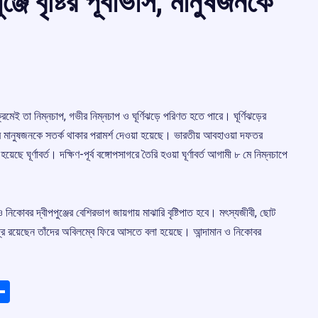
জে বৃষ্টির পূর্বাভাস, মানুষজনকে
্ত, ক্রমেই তা নিম্নচাপ, গভীর নিম্নচাপ ও ঘূর্ণিঝড়ে পরিণত হতে পারে। ঘূর্ণিঝড়ের
খানকার মানুষজনকে সতর্ক থাকার পরামর্শ দেওয়া হয়েছে। ভারতীয় আবহাওয়া দফতর
ছে ঘূর্ণাবর্ত। দক্ষিণ-পূর্ব বঙ্গোপসাগরে তৈরি হওয়া ঘূর্ণাবর্ত আগামী ৮ মে নিম্নচাপে
কোবর দ্বীপপুঞ্জের বেশিরভাগ জায়গায় মাঝারি বৃষ্টিপাত হবে। মৎস্যজীবী, ছোট
্রে রয়েছেন তাঁদের অবিলম্বে ফিরে আসতে বলা হয়েছে। আন্দামান ও নিকোবর
ads
elegram
Share