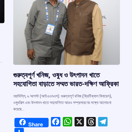
’
ত…
গুরুত্বপূর্ণ খনিজ, ওষুধ ও উৎপাদন খাতে
সহযোগিতা বাড়াতে সম্মত ভারত-দক্ষিণ আফ্রিকা
নয়াদিল্লি, ৬ আগস্ট (আইএএনএস): গুরুত্বপূর্ণ খনিজ (ক্রিটিক্যাল মিনারেল),
r
ওষুধশিল্প এবং উৎপাদন খাতে সহযোগিতা আরও সম্প্রসারণের লক্ষ্যে আলোচনা
করেছে…
m
F
W
X
T
T
Share
a
h
hr
el