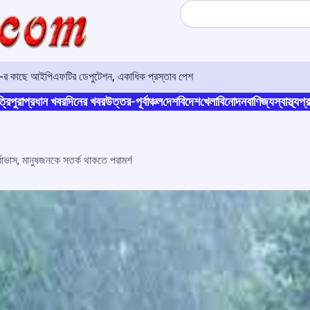
Search
ও-র কাছে আইপিএফটির ডেপুটেশন, একাধিক প্রস্তাব পেশ
্রিপুরা
প্রধান খবর
দিনের খবর
উত্তর-পূর্বাঞ্চল
দেশ
বিদেশ
খেলা
বিনোদন
বাণিজ্য
স্বাস্থ্য
প্র
পূর্বাভাস, মানুষজনকে সতর্ক থাকতে পরামর্শ