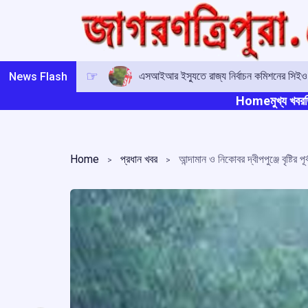
Skip
to
content
এসআইআর ইস্যুতে রাজ্য নির্বাচন কমিশনের সিই
News Flash
Home
মুখ্য খবর
ত
Home
প্রধান খবর
আন্দামান ও নিকোবর দ্বীপপুঞ্জে বৃষ্টির 