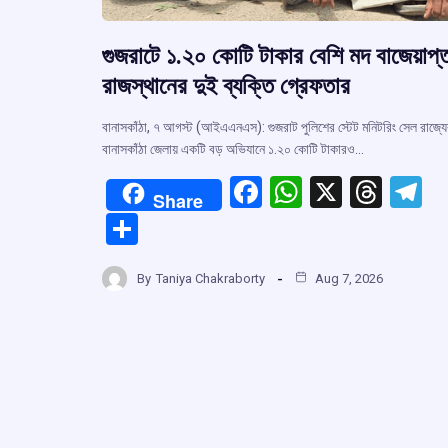
গুজরাটে ১.২০ কোটি টাকার বেশি মদ বাজেয়াপ্
রাজস্থানের দুই ব্যক্তি গ্রেফতার
বানাসকাঁঠা, ৭ আগস্ট (আইএএনএস): গুজরাট পুলিশের স্টেট মনিটরিং সেল রাজ্য
বানাসকাঁঠা জেলায় একটি বড় অভিযানে ১.২০ কোটি টাকারও…
F
W
X
T
T
Share
a
h
hr
el
S
ce
at
e
e
h
b
s
a
g
By
Taniya Chakraborty
Aug 7, 2026
ar
o
A
d
a
e
o
p
s
k
p