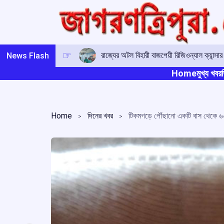
Skip
to
content
চাকমা ভাষার উন্নয়নে সকলকে এগিয়ে আসার আহ্
News Flash
Home
মুখ্য খবর
ত
Home
দিনের খবর
টিকমগড়ে পৌঁছানো একটি বাস থেকে ৬০