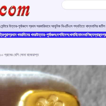
Search
বান
্রিপুরা
প্রধান খবর
দিনের খবর
উত্তর-পূর্বাঞ্চল
দেশ
বিদেশ
খেলা
বিনোদন
বাণিজ্য
স্বাস্থ্য
প্র
০ গ্রামের বেশি সোনা বাজেয়াপ্ত