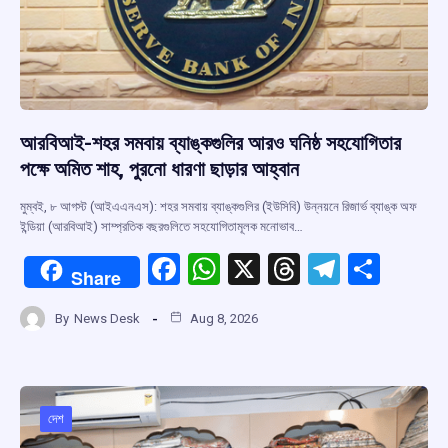
আরবিআই-শহর সমবায় ব্যাঙ্কগুলির আরও ঘনিষ্ঠ সহযোগিতার
পক্ষে অমিত শাহ, পুরনো ধারণা ছাড়ার আহ্বান
মুম্বই, ৮ আগস্ট (আইএএনএস): শহর সমবায় ব্যাঙ্কগুলির (ইউসিবি) উন্নয়নে রিজার্ভ ব্যাঙ্ক অফ
ইন্ডিয়া (আরবিআই) সাম্প্রতিক বছরগুলিতে সহযোগিতামূলক মনোভাব…
F
W
X
T
T
S
Share
a
h
hr
el
h
By
News Desk
Aug 8, 2026
ce
at
e
e
ar
b
s
a
gr
e
o
A
d
a
o
p
s
m
দেশ