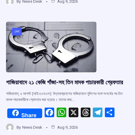
By
News Desk
Aug 9, 2026
ce
at
e
e
ar
b
s
a
gr
e
o
A
d
a
o
p
s
m
দেশ
k
p
গাজিয়াবাদে ২১ কেজি গাঁজা-সহ তিন মাদক পাচারকারী গ্রেফতার
গাজিয়াবাদ, ৯ আগস্ট (আইএএনএস): উত্তরপ্রদেশের গাজিয়াবাদে পুলিশের সঙ্গে সংঘর্ষের পর তিন
মাদক পাচারকারীকে গ্রেফতার করা হয়েছে। তাদের কাছ…
F
W
X
T
T
S
Share
a
h
hr
el
h
By
News Desk
Aug 9, 2026
ce
at
e
e
ar