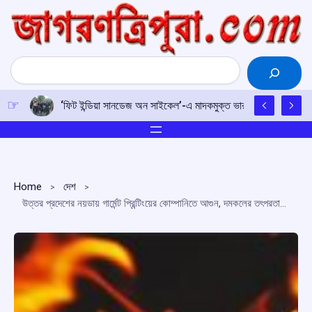
Skip
to
content
Search
‘ফিট ইন্ডিয়া সানডেজ অন সাইকেল’-এ মাদকমুক্ত ভারতের শপথ, নেতৃত্বে ক্র
Home
দেশ
উত্তর প্রদেশের নয়ডায় গার্মেন্ট প্রিন্টিংয়ের কোম্পানিতে আগুন, দমকলের তৎপরতায় এল আয়ত্তে