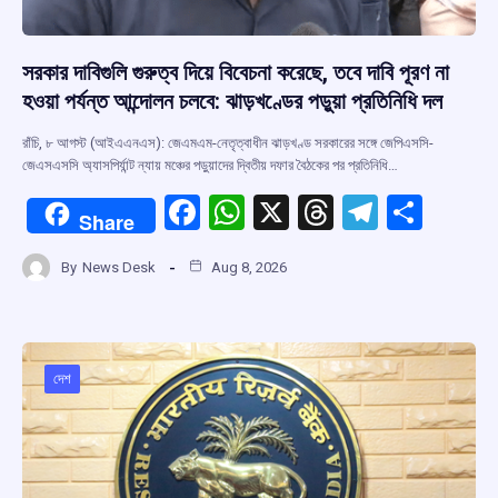
সরকার দাবিগুলি গুরুত্ব দিয়ে বিবেচনা করেছে, তবে দাবি পূরণ না
হওয়া পর্যন্ত আন্দোলন চলবে: ঝাড়খণ্ডের পড়ুয়া প্রতিনিধি দল
রাঁচি, ৮ আগস্ট (আইএএনএস): জেএমএম-নেতৃত্বাধীন ঝাড়খণ্ড সরকারের সঙ্গে জেপিএসসি-
জেএসএসসি অ্যাসপির্যান্ট ন্যায় মঞ্চের পড়ুয়াদের দ্বিতীয় দফার বৈঠকের পর প্রতিনিধি…
F
W
X
T
T
S
Share
a
h
hr
el
h
By
News Desk
Aug 8, 2026
ce
at
e
e
ar
b
s
a
gr
e
o
A
d
a
o
p
s
m
দেশ
k
p