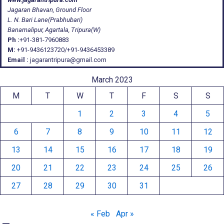
Jagaran Bhavan, Ground Floor
L. N. Bari Lane(Prabhubari)
Banamalipur, Agartala, Tripura(W)
Ph :
+91-381-7960883
M:
+91-9436123720/+91-9436453389
Email :
jagarantripura@gmail.com
March 2023
M
T
W
T
F
S
S
1
2
3
4
5
6
7
8
9
10
11
12
13
14
15
16
17
18
19
20
21
22
23
24
25
26
27
28
29
30
31
« Feb
Apr »