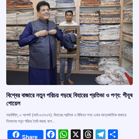
k
p
বিশ্বের বাজারে নতুন পরিচয় গড়ছে বিহারের প্রতিভা ও পণ্য: পীযূষ
গোয়েল
নয়াদিল্লি, ৮ আগস্ট (আইএএনএস): বিহারের প্রতিভা ও বিভিন্ন পণ্য এবার আন্তর্জাতিক বাজারে
নিজেদের নতুন পরিচয় তৈরি করছে বলে…
F
W
X
T
T
S
Share