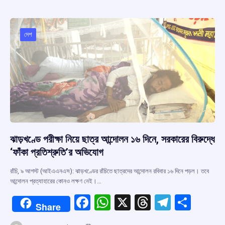
b
s
a
gr
e
o
A
d
a
o
p
s
m
দেশ
k
p
ঝাড়খণ্ডে পরীক্ষা নিয়ে ছাত্র আন্দোলন ১৬ দিনে, সরকারের বিরুদ্ধে
‘ফাঁকা প্রতিশ্রুতি’র অভিযোগ
রাঁচি, ৯ আগস্ট (আইএএনএস): ঝাড়খণ্ডের রাঁচিতে ছাত্রদের আন্দোলন রবিবার ১৬ দিনে পড়ল। তবে
আন্দোলন প্রত্যাহারের কোনও লক্ষণ নেই।…
F
W
X
T
T
S
Share
a
h
hr
el
h