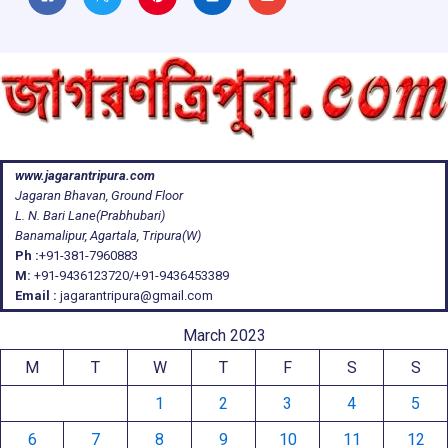
www.jagarantripura.com
Jagaran Bhavan, Ground Floor
L. N. Bari Lane(Prabhubari)
Banamalipur, Agartala, Tripura(W)
Ph :
+91-381-7960883
M:
+91-9436123720/+91-9436453389
Email :
jagarantripura@gmail.com
March 2023
M
T
W
T
F
S
S
1
2
3
4
5
6
7
8
9
10
11
12