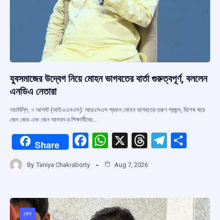
যুবসমাজের উদ্বেগ নিয়ে মোহন ভাগবতের বার্তা গুরুত্বপূর্ণ, বললেন
এনডিএ নেতারা
নয়াদিল্লি, ৭ আগস্ট (আইএএনএস): আরএসএস প্রধান মোহন ভাগবতের তরুণ প্রজন্ম, বিশেষ করে
জেন জেড এবং জেন আলফা-র শিক্ষার্থীদের…
F
W
X
T
T
S
Share
a
h
hr
el
h
By
Taniya Chakraborty
Aug 7, 2026
ce
at
e
e
ar
b
s
a
gr
e
o
A
d
a
o
p
s
m
দেশ