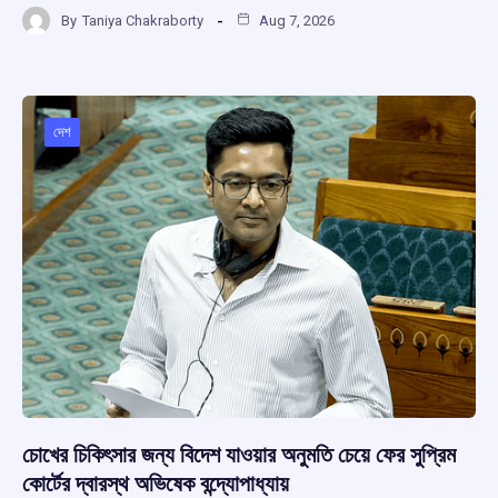
a
h
hr
el
h
By
Taniya Chakraborty
Aug 7, 2026
ce
at
e
e
ar
b
s
a
gr
e
o
A
d
a
o
p
s
m
দেশ
k
p
চোখের চিকিৎসার জন্য বিদেশ যাওয়ার অনুমতি চেয়ে ফের সুপ্রিম
কোর্টের দ্বারস্থ অভিষেক বন্দ্যোপাধ্যায়