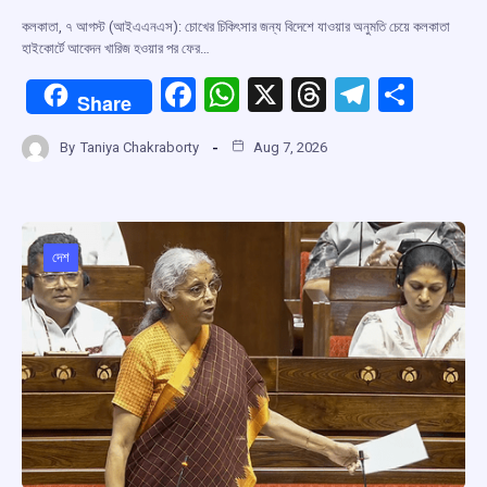
কলকাতা, ৭ আগস্ট (আইএএনএস): চোখের চিকিৎসার জন্য বিদেশে যাওয়ার অনুমতি চেয়ে কলকাতা
হাইকোর্টে আবেদন খারিজ হওয়ার পর ফের…
F
W
X
T
T
S
Share
a
h
hr
el
h
By
Taniya Chakraborty
Aug 7, 2026
ce
at
e
e
ar
b
s
a
gr
e
o
A
d
a
o
p
s
m
দেশ
k
p