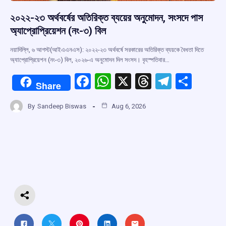
২০২২-২৩ অর্থবর্ষের অতিরিক্ত ব্যয়ের অনুমোদন, সংসদে পাস
অ্যাপ্রোপ্রিয়েশন (নং-৩) বিল
নয়াদিল্লি, ৬ আগস্ট(আইএএনএস): ২০২২-২৩ অর্থবর্ষে সরকারের অতিরিক্ত ব্যয়কে বৈধতা দিতে
অ্যাপ্রোপ্রিয়েশন (নং-৩) বিল, ২০২৬-এ অনুমোদন দিল সংসদ। বৃহস্পতিবার…
F
W
X
T
T
S
Share
a
h
hr
el
h
By
Sandeep Biswas
Aug 6, 2026
ce
at
e
e
ar
b
s
a
gr
e
o
A
d
a
o
p
s
m
k
p