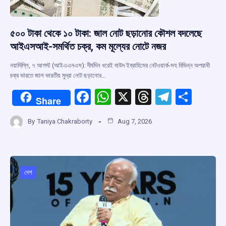
৫০০ টাকা থেকে ১০ টাকা: জাল নোট ছড়ানোর কৌশল বদলেছে
আইএসআই-সমর্থিত চক্র, কম মূল্যের নোটে নজর
নয়াদিল্লি, ৭ আগস্ট (আইএএনএস): দীর্ঘদিন ধরেই দাউদ ইব্রাহিমের নেটওয়ার্ক-সহ বিভিন্ন অপরাধী
চক্র ভারতে জাল ভারতীয় মুদ্রা নোট ছড়ানোর…
F
W
X
T
T
S
Share
a
h
hr
el
h
By
Taniya Chakraborty
Aug 7, 2026
ce
at
e
e
ar
b
s
a
gr
e
o
A
d
a
o
p
s
m
দেশ
k
p