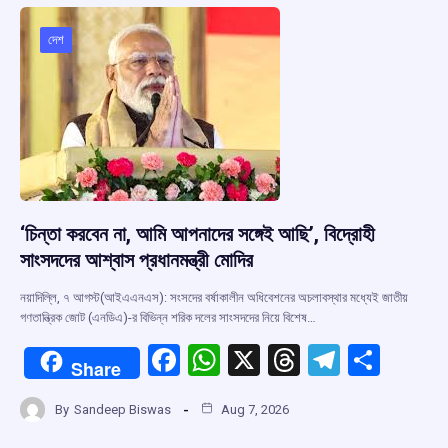
দেশ
‘চিন্তা করবেন না, আমি আপনাদের সঙ্গেই আছি’, বিদ্রোহী
সাংসদদের আশ্বাস প্রধানমন্ত্রী মোদির
নয়াদিল্লি, ৭ আগস্ট(আইএএনএস): সংসদের বর্ষাকালীন অধিবেশনের অচলাবস্থার মধ্যেই জাতীয়
গণতান্ত্রিক জোট (এনডিএ)-র বিভিন্ন শরিক দলের সাংসদদের নিয়ে বিশেষ…
F
W
X
T
T
S
Share
a
h
hr
el
h
By
Sandeep Biswas
Aug 7, 2026
ce
at
e
e
ar