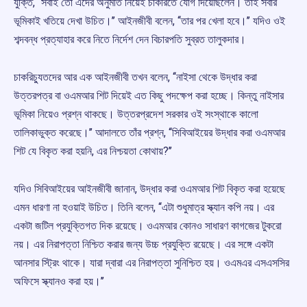
যুক্তি, ‘‘সবাই তো এদের অনুমতি নিয়েই চাকরিতে যোগ দিয়েছিলেন। তাই সবার
ভূমিকাই খতিয়ে দেখা উচিত।’’ আইনজীবী বলেন, ‘‘তার পর খেলা হবে।’’ যদিও ওই
শব্দবন্ধ প্রত্যাহার করে নিতে নির্দেশ দেন বিচারপতি সুব্রত তালুকদার।
চাকরিচ্যুতদের আর এক আইনজীবী তখন বলেন, ‘‘নাইসা থেকে উদ্ধার করা
উত্তরপত্র বা ওএমআর শিট দিয়েই এত কিছু পদক্ষেপ করা হচ্ছে। কিন্তু নাইসার
ভূমিকা নিয়েও প্রশ্ন থাকছে। উত্তরপ্রদেশ সরকার ওই সংস্থাকে কালো
তালিকাভুক্ত করেছে।’’ আদালতে তাঁর প্রশ্ন, ‘‘সিবিআইয়ের উদ্ধার করা ওএমআর
শিট যে বিকৃত করা হয়নি, এর নিশ্চয়তা কোথায়?’’
যদিও সিবিআইয়ের আইনজীবী জানান, উদ্ধার করা ওএমআর শিট বিকৃত করা হয়েছে
এমন ধারণা না হওয়াই উচিত। তিনি বলেন, ‘‘এটা শুধুমাত্র স্ক্যান কপি নয়। এর
একটা জটিল প্রযুক্তিগত দিক রয়েছে। ওএমআর কোনও সাধারণ কাগজের টুকরো
নয়। এর নিরাপত্তা নিশ্চিত করার জন্য উচ্চ প্রযুক্তি রয়েছে। এর সঙ্গে একটা
আনসার স্ট্রিং থাকে। যারা দ্বারা এর নিরাপত্তা সুনিশ্চিত হয়। ওএমএর এসএসসির
অফিসে স্ক্যানও করা হয়।’’