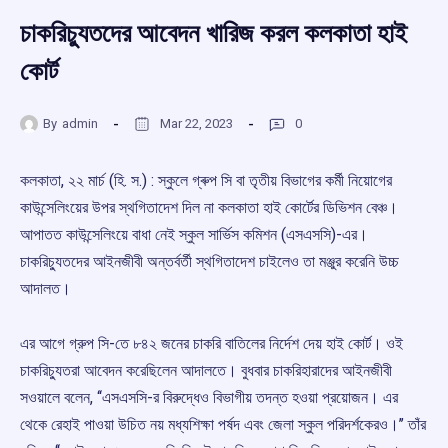
চাকরিচ্যুতদের আবেদন খারিজ করল কলকাতা হাই
কোর্ট
By
admin
Mar 22, 2023
0
কলকাতা, ২২ মার্চ (হি. স.) : স্কুলে গ্ৰুপ সি বা তৃতীয় বিভাগের কর্মী নিয়োগের
কাউন্সেলিংয়ের উপর স্থগিতাদেশ দিল না কলকাতা হাই কোর্টের ডিভিশন বেঞ্চ।
আপাতত কাউন্সেলিংয়ে বাধা নেই স্কুল সার্ভিস কমিশন (এসএসসি)-এর।
চাকরিচ্যুতদের আইনজীবী অন্তর্বর্তী স্থগিতাদেশ চাইলেও তা মঞ্জুর করেনি উচ্চ
আদালত।
এর আগে গ্রুপ সি-তে ৮৪২ জনের চাকরি বাতিলের নির্দেশ দেয় হাই কোর্ট। ওই
চাকরিচ্যুতরা আবেদন করেছিলেন আদালতে। বুধবার চাকরিহারাদের আইনজীবী
সওয়ালে বলেন, ‘‘এসএসসি-র বিরুদ্ধেও বিভাগীয় তদন্ত হওয়া প্রয়োজন। এর
থেকে রেহাই পাওয়া উচিত নয় মধ্যশিক্ষা পর্ষদ এবং জেলা স্কুল পরিদর্শকেরও।’’ তাঁর