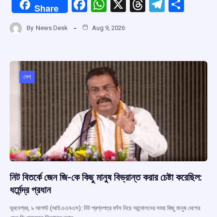
F
W
X
T
T
S
Share
a
h
hr
el
h
By
News Desk
Aug 9, 2026
ce
at
e
e
ar
b
s
a
gr
e
o
A
d
a
o
p
s
m
দেশ
k
p
নিট বিতর্কে জেন জি-কে কিছু মানুষ বিভ্রান্ত করার চেষ্টা করেছিল:
ধর্মেন্দ্র প্রধান
ভুবনেশ্বর, ৯ আগস্ট (আইএএনএস): নিট প্রশ্নপত্র ফাঁস নিয়ে আন্দোলনের সময় কিছু মানুষ দেশের