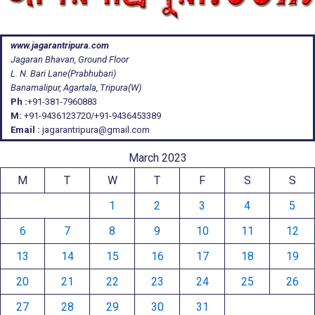
www.jagarantripura.com
Jagaran Bhavan, Ground Floor
L. N. Bari Lane(Prabhubari)
Banamalipur, Agartala, Tripura(W)
Ph :
+91-381-7960883
M:
+91-9436123720/+91-9436453389
Email :
jagarantripura@gmail.com
March 2023
M
T
W
T
F
S
S
1
2
3
4
5
6
7
8
9
10
11
12
13
14
15
16
17
18
19
20
21
22
23
24
25
26
27
28
29
30
31