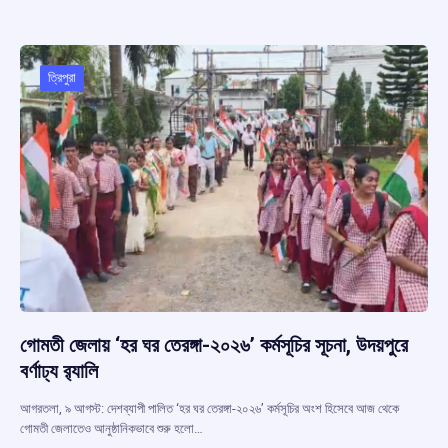
b
s
a
gr
e
o
A
d
a
o
p
s
m
ত্রিপুরা
k
p
গোমতী জেলায় ‘হর ঘর তেরঙ্গা-২০২৬’ কর্মসূচির সূচনা, উদয়পুরে
বর্ণাঢ্য র‍্যালি
আগরতলা, ৯ আগস্ট: দেশব্যাপী পালিত ‘হর ঘর তেরঙ্গা-২০২৬’ কর্মসূচির অংশ হিসেবে আজ থেকে
গোমতী জেলাতেও আনুষ্ঠানিকভাবে শুরু হলো…