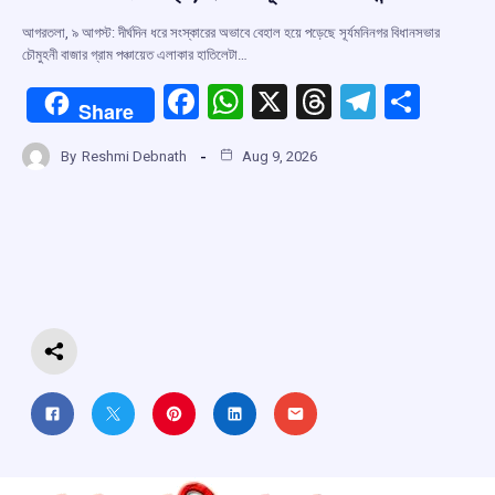
আগরতলা, ৯ আগস্ট: দীর্ঘদিন ধরে সংস্কারের অভাবে বেহাল হয়ে পড়েছে সূর্যমনিনগর বিধানসভার
চৌমুহনী বাজার গ্রাম পঞ্চায়েত এলাকার হাতিলেটা…
F
W
X
T
T
S
Share
a
h
hr
el
h
By
Reshmi Debnath
Aug 9, 2026
ce
at
e
e
ar
b
s
a
gr
e
o
A
d
a
o
p
s
m
k
p