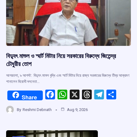
বিদ্যুৎ মাশুল ও স্মার্ট মিটার নিয়ে সরকারের বিরুদ্ধে জিতেন্দ্র
চৌধুরীর তোপ
আগরতলা, ৯ আগস্ট: বিদ্যুৎ মাশুল বৃদ্ধি এবং স্মার্ট মিটার নিয়ে রাজ্য সরকারের বিরুদ্ধে তীব্র আক্রমণ
শানালেন বিরোধী দলনেতা…
F
W
X
T
T
S
Share
a
h
hr
el
h
By
Reshmi Debnath
Aug 9, 2026
ce
at
e
e
ar
b
s
a
gr
e
o
A
d
a