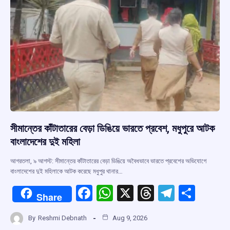
k
p
সীমান্তের কাঁটাতারের বেড়া ডিঙিয়ে ভারতে প্রবেশ, মধুপুরে আটক
বাংলাদেশের দুই মহিলা
আগরতলা, ৯ আগস্ট: সীমান্তের কাঁটাতারের বেড়া ডিঙিয়ে অবৈধভাবে ভারতে প্রবেশের অভিযোগে
বাংলাদেশের দুই মহিলাকে আটক করেছে মধুপুর থানার…
F
W
X
T
T
S
Share
a
h
hr
el
h
By
Reshmi Debnath
Aug 9, 2026
ce
at
e
e
ar