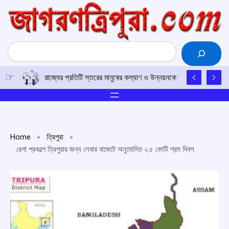
Skip
to
content
Search
রাজ্যের প্রতিটি স্তরের মানুষের কল্যাণ ও উন্নয়নকে অগ্রাধিকার দিয়ে সরকা
Home
ত্রিপুরা
রেগা প্রকল্পে ত্রিপুরার জন্য লেবার বাজেটে অনুমোদিত ২.৫ কোটি শ্রম দিবস