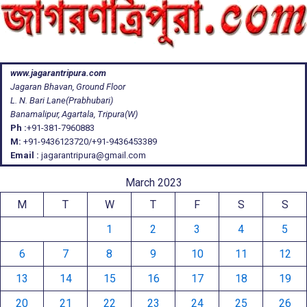
www.jagarantripura.com
Jagaran Bhavan, Ground Floor
L. N. Bari Lane(Prabhubari)
Banamalipur, Agartala, Tripura(W)
Ph :
+91-381-7960883
M:
+91-9436123720/+91-9436453389
Email :
jagarantripura@gmail.com
March 2023
M
T
W
T
F
S
S
1
2
3
4
5
6
7
8
9
10
11
12
13
14
15
16
17
18
19
20
21
22
23
24
25
26