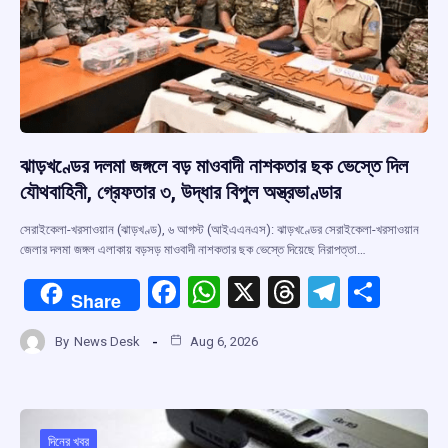
ঝাড়খণ্ডের দলমা জঙ্গলে বড় মাওবাদী নাশকতার ছক ভেস্তে দিল
যৌথবাহিনী, গ্রেফতার ৩, উদ্ধার বিপুল অস্ত্রভাণ্ডার
সেরাইকেলা-খরসাওয়ান (ঝাড়খণ্ড), ৬ আগস্ট (আইএএনএস): ঝাড়খণ্ডের সেরাইকেলা-খরসাওয়ান
জেলার দলমা জঙ্গল এলাকায় বড়সড় মাওবাদী নাশকতার ছক ভেস্তে দিয়েছে নিরাপত্তা…
F
W
X
T
T
S
Share
a
h
hr
el
h
By
News Desk
Aug 6, 2026
ce
at
e
e
ar
b
s
a
gr
e
o
A
d
a
দিনের খবর