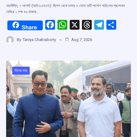
নয়াদিল্লি, ৭ আগস্ট (আইএএনএস): বিদেশ থেকে ডলার ও সোনা ভর্তি পার্সেল পাঠানোর প্রলোভন
দেখিয়ে ১ লক্ষ ৪৬ হাজার…
F
W
X
T
T
S
Share
a
h
hr
el
h
By
Taniya Chakraborty
Aug 7, 2026
ce
at
e
e
ar
b
s
a
gr
e
o
A
d
a
o
p
s
m
দিনের খবর
k
p