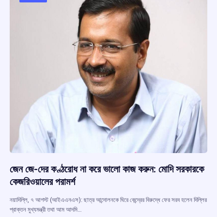
o
p
s
m
k
p
জেন জে-দের কণ্ঠরোধ না করে ভালো কাজ করুন: মোদি সরকারকে
কেজরিওয়ালের পরামর্শ
নয়াদিল্লি, ৭ আগস্ট (আইএএনএস): ছাত্র আন্দোলনকে ঘিরে কেন্দ্রের বিরুদ্ধে ফের সরব হলেন দিল্লির
প্রাক্তন মুখ্যমন্ত্রী তথা আম আদমি…