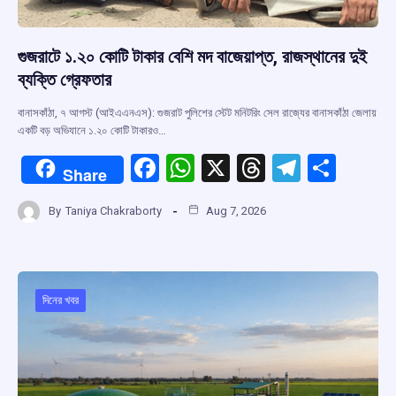
গুজরাটে ১.২০ কোটি টাকার বেশি মদ বাজেয়াপ্ত, রাজস্থানের দুই
ব্যক্তি গ্রেফতার
বানাসকাঁঠা, ৭ আগস্ট (আইএএনএস): গুজরাট পুলিশের স্টেট মনিটরিং সেল রাজ্যের বানাসকাঁঠা জেলায়
একটি বড় অভিযানে ১.২০ কোটি টাকারও…
F
W
X
T
T
S
Share
a
h
hr
el
h
By
Taniya Chakraborty
Aug 7, 2026
ce
at
e
e
ar
b
s
a
gr
e
o
A
d
a
o
p
s
m
দিনের খবর
k
p