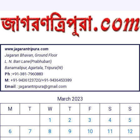
www.jagarantripura.com
Jagaran Bhavan, Ground Floor
L. N. Bari Lane(Prabhubari)
Banamalipur, Agartala, Tripura(W)
Ph :
+91-381-7960883
M:
+91-9436123720/+91-9436453389
Email :
jagarantripura@gmail.com
March 2023
M
T
W
T
F
S
S
1
2
3
4
5
6
7
8
9
10
11
12