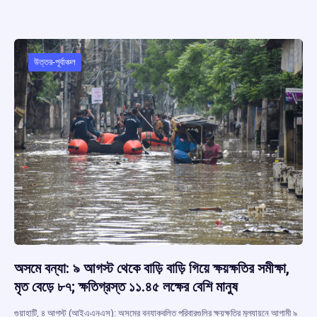
ce
at
e
e
ar
b
s
a
gr
e
o
A
d
a
o
p
s
m
উত্তর-পূর্বাঞ্চল
k
p
অসমে বন্যা: ৯ আগস্ট থেকে বাড়ি বাড়ি গিয়ে ক্ষয়ক্ষতির সমীক্ষা,
মৃত বেড়ে ৮৭; ক্ষতিগ্রস্ত ১১.৪৫ লক্ষের বেশি মানুষ
গুয়াহাটি, ৪ আগস্ট (আইএএনএস): অসমের বন্যাকবলিত পরিবারগুলির ক্ষয়ক্ষতির মূল্যায়নে আগামী ৯