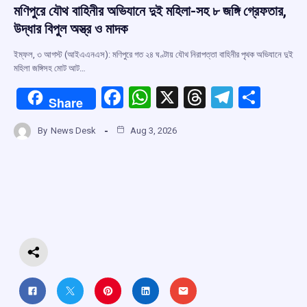
মণিপুরে যৌথ বাহিনীর অভিযানে দুই মহিলা-সহ ৮ জঙ্গি গ্রেফতার,
উদ্ধার বিপুল অস্ত্র ও মাদক
ইম্ফল, ৩ আগস্ট (আইএএনএস): মণিপুরে গত ২৪ ঘণ্টায় যৌথ নিরাপত্তা বাহিনীর পৃথক অভিযানে দুই
মহিলা জঙ্গিসহ মোট আট…
F
W
X
T
T
S
Share
a
h
hr
el
h
By
News Desk
Aug 3, 2026
ce
at
e
e
ar
b
s
a
gr
e
o
A
d
a
o
p
s
m
k
p