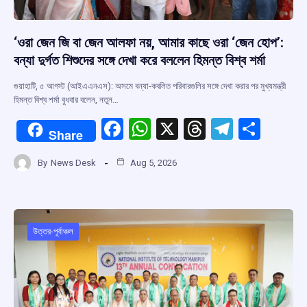
‘ওরা জেন জি বা জেন আলফা নয়, আমার কাছে ওরা ‘জেন হোপ’:
বন্যা দুর্গত শিশুদের সঙ্গে দেখা করে বললেন হিমন্ত বিশ্ব শর্মা
গুয়াহাটি, ৫ আগস্ট (আইএএনএস): অসমে বন্যা-কবলিত পরিবারগুলির সঙ্গে দেখা করার পর মুখ্যমন্ত্রী
হিমন্ত বিশ্ব শর্মা বুধবার বলেন, নতুন…
F
W
X
T
T
S
Share
a
h
hr
el
h
By
News Desk
Aug 5, 2026
ce
at
e
e
ar
b
s
a
gr
e
o
A
d
a
o
p
s
m
উত্তর-পূর্বাঞ্চল
k
p