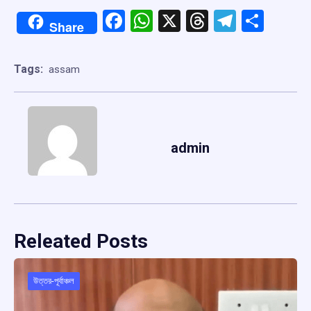
Facebook
WhatsApp
X
Threads
Telegr
Shar
Share
Tags:
assam
admin
Releated Posts
উত্তর-পূর্বাঞ্চল