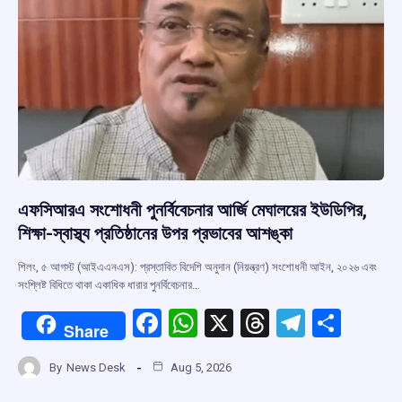
এফসিআরএ সংশোধনী পুনর্বিবেচনার আর্জি মেঘালয়ের ইউডিপির,
শিক্ষা-স্বাস্থ্য প্রতিষ্ঠানের উপর প্রভাবের আশঙ্কা
শিলং, ৫ আগস্ট (আইএএনএস): প্রস্তাবিত বিদেশি অনুদান (নিয়ন্ত্রণ) সংশোধনী আইন, ২০২৬ এবং
সংশ্লিষ্ট বিধিতে থাকা একাধিক ধারার পুনর্বিবেচনার…
F
W
X
T
T
S
Share
a
h
hr
el
h
By
News Desk
Aug 5, 2026
ce
at
e
e
ar