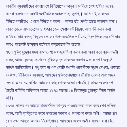
ভারতীয় ব্যবসায়ীদের বাংলাদেশে বিনিয়োগের আহ্বান জানিয়ে শেখ হাসিনা বলেন,
আমরা বাংলাদেশে একটি অর্থনৈতিক অঞ্চল গড়ে তুলছি। আমি চাই ভারতের
বিনিয়োগকারীরাও এখানে বিনিয়োগ করুক। আমরা দুই দেশই তাতে লাভবান হবো।
ভারত থেকে বাংলাদেশের ১ হাজার ১৬০ মেগাওয়াট বিদ্যুৎ আমদানি করার কথা
জানিয়ে তিনি বলেন, বিদ্যুত ক্ষেত্রে উপ-আঞ্চলিক পর্যায়সহ দ্বিপাক্ষিক সহযোগিতার
আরও কয়েকটি উদ্যোগ বর্তমানে বাস্তবায়নাধীন রয়েছে।
মহান মুক্তিযুদ্ধের সময় বাংলাদেশকে সহযোগিতা করার কথা স্মরণ করে প্রধানমন্ত্রী
বলেন, আমরা কৃতজ্ঞ, আমাদের মুক্তিযুদ্ধে ভারতের সরকার এবং জনগণ অকুণ্ঠ
সমর্থন জানিয়েছিল। শুধু তাই না এক কোটি বাঙালি শরনার্থীকে স্থান দেওয়া, খাবারের
ব্যবস্থা, চিকিৎসার ব্যবস্থা, আমাদের মুক্তিযোদ্ধাদের ট্রেনিং দেওয়া এবং অস্ত্র
দেওয়া এসব সহযোগিতা ভারতের কাছ থেকে আমরা পেয়েছি। ভারত-বাংলাদেশ
মৈত্রী বাহিনীর অভিযানে আমরা ১৯৭১ সালের ১৬ ডিসেম্বর চূড়ান্ত বিজয় অর্জন
করি।
১৯৭৫ সালের পর ভারতে রাজনৈতিক আশ্রয় পাওয়ার কথা স্মরণ করে শেখ হাসিনা
বলেন, আমি ব্যক্তিগত ভাবে ভারতের সরকার ও জনগণের কাছে ঋণী। আমরা দুই
বোন তখন ভারতে আশ্রয় নিয়েছিলাম। আমাদের আরও আত্মীয় স্বজন যারা বেঁচে