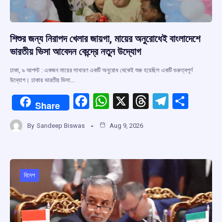
শিশুর জন্য নিরাপদ খেলার জায়গা, মায়ের অনুরোধেই বাংলাদেশে
ভারতীয় ভিসা আবেদন কেন্দ্রে নতুন উদ্যোগ
ঢাকা, ৯ আগস্ট : একজন মায়ের সাধারণ একটি অনুরোধ থেকেই শুরু হয়েছিল একটি গুরুত্বপূর্ণ
উদ্যোগ। ঢাকায় ভারতীয় ভিসা…
F
W
X
T
T
S
Share
a
h
hr
el
h
By
Sandeep Biswas
Aug 9, 2026
ce
at
e
e
ar
b
s
a
gr
e
o
A
d
a
o
p
s
m
বিদেশ
k
p