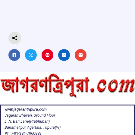
o
A
d
a
o
p
s
m
k
p
www.jagarantripura.com
Jagaran Bhavan, Ground Floor
L. N. Bari Lane(Prabhubari)
Banamalipur, Agartala, Tripura(W)
Ph :
+91-381-7960883