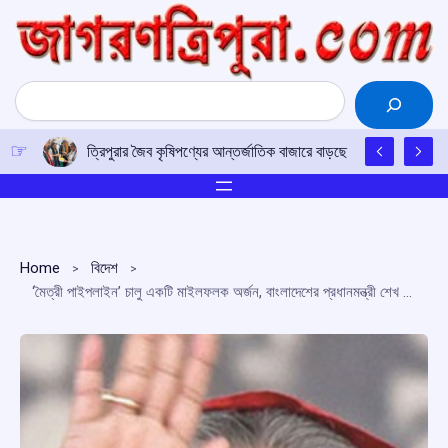
Skip
to
content
Search
ত্রিপুরার জৈব কৃষিপণ্যের আন্তর্জাতিক বাজারে বাড়ছে চাহিদা, আগরতলায
Home
বিদেশ
‘মৈত্রী পাইপলাইন’ চালু একটি মাইলফলক অর্জন, বাংলাদেশের প্রধানমন্ত্রী শেখ হাসিনা