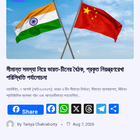
o
p
s
m
k
p
সীমান্ত সমস্যা নিয়ে ভারত-চীনের বৈঠক, প্রকৃত নিয়ন্ত্রণরেখা
পরিস্থিতি পর্যালোচনা
নয়াদিল্লি, ৭ আগস্ট (আইএএনএস): ভারত ও চীন সীমান্ত নির্ধারণ, সীমান্ত ব্যবস্থাপনা, বিভিন্ন
প্রাতিষ্ঠানিক ব্যবস্থা গঠন এবং আন্তঃসীমান্ত সহযোগিতা…
F
W
X
T
T
S
Share
a
h
hr
el
h
By
Taniya Chakraborty
Aug 7, 2026
ce
at
e
e
ar
b
s
a
gr
e