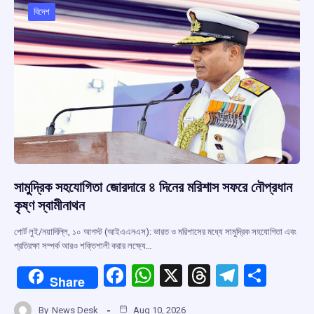
বিদেশ
সামুদ্রিক সহযোগিতা জোরদারে ৪ দিনের মরিশাস সফরে নৌপ্রধান
কৃষ্ণ স্বামীনাথন
পোর্ট লুই/নয়াদিল্লি, ১০ আগস্ট (আইএএনএস): ভারত ও মরিশাসের মধ্যে সামুদ্রিক সহযোগিতা এবং
প্রতিরক্ষা সম্পর্ক আরও শক্তিশালী করার লক্ষ্যে…
F
W
X
T
T
S
Share
a
h
hr
el
h
By
News Desk
Aug 10, 2026