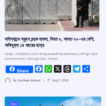
থাইল্যান্ডে স্কুলে বন্দুক হামলা, নিহত ৮, আহত ৩০-এর বেশি;
অভিযুক্ত ১৪ বছরের ছাত্র
ব্যাংকক, ৭ আগস্ট(আইএএনএস): থাইল্যান্ডের রাজধানী ব্যাংককের উপকণ্ঠে একটি স্কুলে ভয়াবহ
বন্দুক হামলায় অন্তত ৮ জনের মৃত্যু হয়েছে। নিহতদের…
F
W
X
T
T
S
Share
a
h
hr
el
h
By
Sandeep Biswas
Aug 7, 2026
ce
at
e
e
ar
b
s
a
gr
e
o
A
d
a
বিদেশ