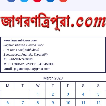
www.jagarantripura.com
Jagaran Bhavan, Ground Floor
L. N. Bari Lane(Prabhubari)
Banamalipur, Agartala, Tripura(W)
Ph :
+91-381-7960883
M:
+91-9436123720/+91-9436453389
Email :
jagarantripura@gmail.com
March 2023
M
T
W
T
F
S
S
1
2
3
4
5
6
7
8
9
10
11
12