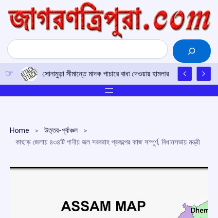
Skip
to
content
Search
সোনামুড়া সীমান্তে মাদক পাচারে বাধা দেওয়ায় হামলার অভিযোগ, যুবককে 
Home
উত্তর-পূর্বাঞ্চল
কাছাড় জেলায় ৪৩৪টি পানীয় জল সরবরাহ প্রকল্পের কাজ সম্পূৰ্ণ, বিধানসভায় মন্ত্রী