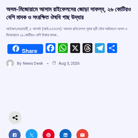
অসম-মিজোরামে আসাম রাইফেলসের জোড়া সাফল্য, ২৬ কোটিরও
বেশি মাদক ও সংরক্ষিত ঔষধি গাছ উদ্ধার
আইজল/গুয়াহাটি, ৫ আগস্ট (আইএএনএস): আসাম রাইফেলস পৃথক দুটি যৌথ অভিযানে অসম ও
মিজোরামে ২৬ কোটিরও বেশি টাকার মাদক…
F
W
X
T
T
S
Share
a
h
hr
el
h
By
News Desk
Aug 5, 2026
ce
at
e
e
ar
b
s
a
gr
e
o
A
d
a
o
p
s
m
k
p