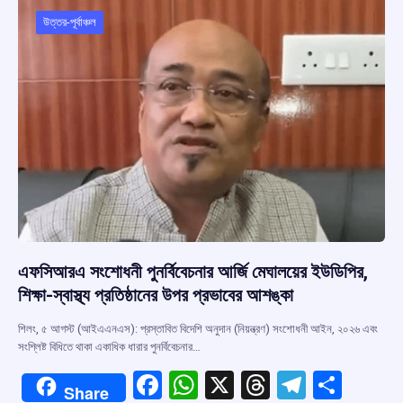
o
A
d
a
o
p
s
m
উত্তর-পূর্বাঞ্চল
k
p
এফসিআরএ সংশোধনী পুনর্বিবেচনার আর্জি মেঘালয়ের ইউডিপির,
শিক্ষা-স্বাস্থ্য প্রতিষ্ঠানের উপর প্রভাবের আশঙ্কা
শিলং, ৫ আগস্ট (আইএএনএস): প্রস্তাবিত বিদেশি অনুদান (নিয়ন্ত্রণ) সংশোধনী আইন, ২০২৬ এবং
সংশ্লিষ্ট বিধিতে থাকা একাধিক ধারার পুনর্বিবেচনার…
F
W
X
T
T
S
Share