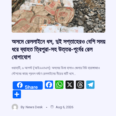
r
অসমে রেললাইনে ধস, দুই সপ্তাহেরও বেশি সময়
ধরে ব্যাহত ত্রিপুরা-সহ উত্তর-পূর্বের রেল
m
যোগাযোগ
গুয়াহাটি, ৬ আগস্ট (আইএএনএস): অসমের ডিমা হাসাও জেলার নিউ হারাঙ্গাজাও
স্টেশনের কাছে প্রবল বর্ষণে রেললাইনের নীচের মাটি ধসে…
F
W
X
T
T
Share
a
h
hr
el
S
ce
at
e
e
h
b
s
a
gr
By
News Desk
Aug 6, 2026
ar