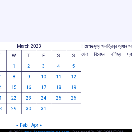
o
A
d
a
e
o
p
s
m
k
p
March 2023
Home
মুখ্য খবর
ত্রিপুরা
প্রধান খ
খেলা
বিনোদন
বাণিজ্য
স্বা
T
W
T
F
S
S
1
2
3
4
5
7
8
9
10
11
12
4
15
16
17
18
19
1
22
23
24
25
26
8
29
30
31
« Feb
Apr »