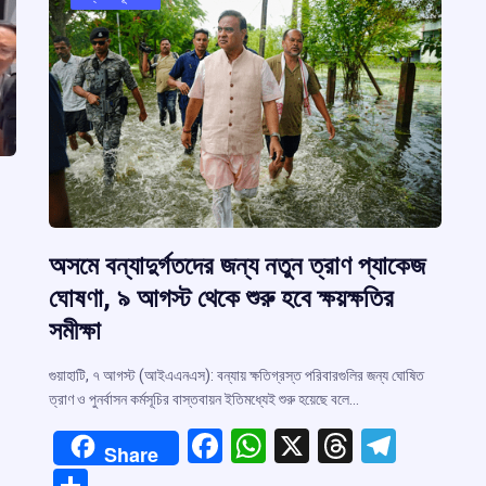
অসমে বন্যাদুর্গতদের জন্য নতুন ত্রাণ প্যাকেজ
ঘোষণা, ৯ আগস্ট থেকে শুরু হবে ক্ষয়ক্ষতির
সমীক্ষা
গুয়াহাটি, ৭ আগস্ট (আইএএনএস): বন্যায় ক্ষতিগ্রস্ত পরিবারগুলির জন্য ঘোষিত
ত্রাণ ও পুনর্বাসন কর্মসূচির বাস্তবায়ন ইতিমধ্যেই শুরু হয়েছে বলে…
F
W
X
T
T
Share
r
a
h
hr
el
S