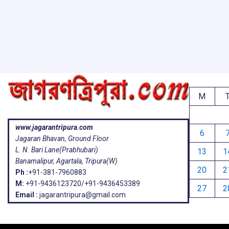
M
www.jagarantripura.com
6
Jagaran Bhavan, Ground Floor
L. N. Bari Lane(Prabhubari)
13
1
Banamalipur, Agartala, Tripura(W)
20
2
Ph :
+91-381-7960883
M:
+91-9436123720/+91-9436453389
27
2
Email :
jagarantripura@gmail.com