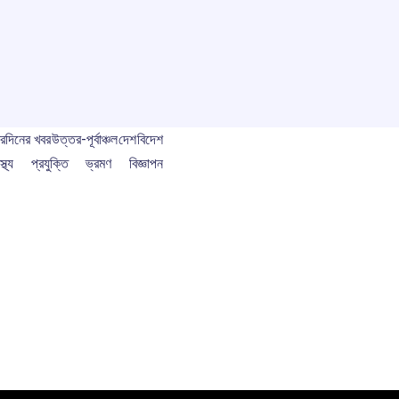
বর
দিনের খবর
উত্তর-পূর্বাঞ্চল
দেশ
বিদেশ
স্থ্য
প্রযুক্তি
ভ্রমণ
বিজ্ঞাপন