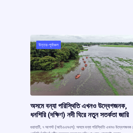
o
A
d
a
e
o
p
s
k
p
উত্তর-পূর্বাঞ্চল
অসমে বন্যা পরিস্থিতি এখনও উদ্বেগজনক,
ধনশিরি (দক্ষিণ) নদী ঘিরে নতুন সতর্কতা জারি
গুয়াহাটি, ৭ আগস্ট (আইএএনএস): অসমে বন্যা পরিস্থিতি এখনও উদ্বেগজনক