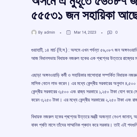
অসমে এ মুহূর্তে ৫৬০৮৭ জন 
৫৫৫৩১ জন সহায়িকা আছেন,
By
admin
Mar 14, 2023
0
গুয়াহাটি, ১৪ মার্চ (হি.স.) : অসমে এখন পর্যন্ত ৫৬,০৮৭ জন অঙ্গনওয়াড
আজ বিধানসভায় বিধায়ক নজরুল হকের এক প্ৰশ্নের উত্তরে রাজ্যের ম
এছাড়া অঙ্গনওয়াড়ি কৰ্মী ও সহায়িকার মাসোহারা সম্পর্কিত বিধায়ক নজর
মাসিক বেতন লাভ করেন। এর মধ্যে কেন্দ্ৰীয় সরকারের অনুদান ৪,৫০০ এবং
কেন্দ্ৰীয় সরকারের ৩,৫০০ এবং রাজ্য সরকারে ১,২৫০ টাকা যোগ করে ম
করেন ৩,২৫০ টাকা। এর মধ্যে কেন্দ্ৰীয় সরকারের ২,২৫০ টাকা এবং র
বিধায়ক নজরুল হকের প্ৰশ্নের উত্তরে মন্ত্রী অজন্তা নেওগ জানান, অঙ্গ
বাবদ প্ৰতি মাসে তাঁদের সাম্মানিক প্ৰদান করে সরকার। তাই এই পদগুল