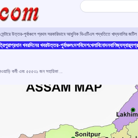
Search
র সেন্টারে উত্তর-পূর্বাঞ্চলে প্রথম সরকারিভাবে আধুনিক ভিএটিএস পদ্ধতিতে খাদ্যনালির জটিল 
্রিপুরা
প্রধান খবর
দিনের খবর
উত্তর-পূর্বাঞ্চল
দেশ
বিদেশ
খেলা
বিনোদন
বাণিজ্য
স্বাস্থ্য
প্র
অসমে এ মুহূর্তে ৫৬০৮৭ জন অঙ্গনওয়াড়ি কৰ্মী এবং ৫৫৫৩১ জন সহায়িকা আছেন, বি-সভায় মন্ত্রী অজন্তা