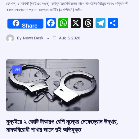
ভোপাল, ৫ আগস্ট (আইএএনএস): ভবিষ্যতের নির্বাচনের আগে সাংগঠনিক ভিত্তি আরও শক্তিশালী
করতে মধ্যপ্রদেশ প্রদেশ কংগ্রেস কমিটির (এমপিসিসি) অধীন…
F
W
X
T
T
S
Share
a
h
hr
el
h
By
News Desk
Aug 5, 2026
ce
at
e
e
ar
b
s
a
gr
e
o
A
d
a
o
p
s
m
দেশ
k
p
মুম্বইয়ে ২ কোটি টাকারও বেশি মূল্যের মেফেড্রোন উদ্ধার,
মাদকবিরোধী শাখার জালে দুই অভিযুক্ত