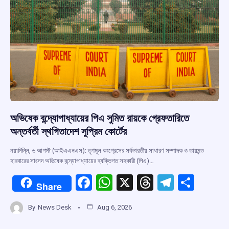
অভিষেক বন্দ্যোপাধ্যায়ের পিএ সুমিত রায়কে গ্রেফতারিতে
অন্তর্বর্তী স্থগিতাদেশ সুপ্রিম কোর্টের
নয়াদিল্লি, ৬ আগস্ট (আইএএনএস): তৃণমূল কংগ্রেসের সর্বভারতীয় সাধারণ সম্পাদক ও ডায়মন্ড
হারবারের সাংসদ অভিষেক বন্দ্যোপাধ্যায়ের ব্যক্তিগত সহকারী (পিএ)…
F
W
X
T
T
S
Share
a
h
hr
el
h
By
News Desk
Aug 6, 2026
ce
at
e
e
ar