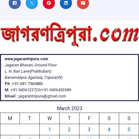
www.jagarantripura.com
Jagaran Bhavan, Ground Floor
L. N. Bari Lane(Prabhubari)
Banamalipur, Agartala, Tripura(W)
Ph :
+91-381-7960883
M:
+91-9436123720/+91-9436453389
Email :
jagarantripura@gmail.com
March 2023
M
T
W
T
F
S
S
1
2
3
4
5