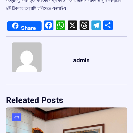
সংখ্যালঘু, নিরাপত্তা কর্মীদের লক্ষ্য করত। সেই মামলায় এদিন জম্মু ও কাশ্মীরের
৬টি ঠিকানায় তল্লাশি চালিয়েছে এনআইএ।
Facebook
WhatsApp
X
Threads
Telegr
Shar
Share
admin
Releated Posts
দেশ