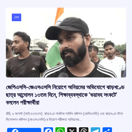
b
s
a
gr
e
o
A
d
a
o
p
s
m
দেশ
k
p
জেপিএসসি-জেএসএসসি নিয়োগে অনিয়মের অভিযোগে ঝাড়খণ্ডে
ছাত্র আন্দোলন ১৩তম দিনে, শিক্ষাব্যবস্থাকে ‘ভয়াবহ সংকটে’
বললেন পরীক্ষার্থীরা
রাঁচি, ৬ আগস্ট (আইএএনএস): ঝাড়খণ্ড পাবলিক সার্ভিস কমিশন (জেপিএসসি) এবং ঝাড়খণ্ড স্টাফ
সিলেকশন কমিশন (জেএসএসসি)-র নিয়োগ পরীক্ষায় অনিয়মের…
F
W
X
T
T
S