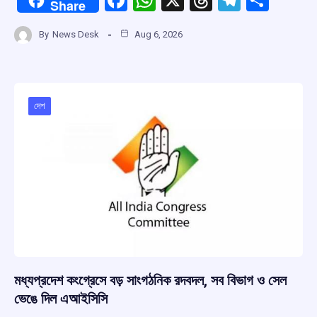
Share
a
h
hr
el
h
By
News Desk
Aug 6, 2026
ce
at
e
e
ar
b
s
a
gr
e
o
A
d
a
o
p
s
m
দেশ
k
p
মধ্যপ্রদেশ কংগ্রেসে বড় সাংগঠনিক রদবদল, সব বিভাগ ও সেল
ভেঙে দিল এআইসিসি