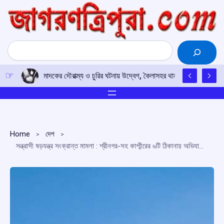
Skip
to
content
Search
মাদকের দৌরাত্ম্য ও চুরির ঘটনায় উদ্বেগ, কৈলাসহর থানায় কাউন্সিলরের 
Home
দেশ
সন্ত্রাসী ষড়যন্ত্র সংক্রান্ত মামলা : শ্রীনগর-সহ কাশ্মীরের ৬টি ঠিকানায় অভিযান এনআইএ-এর