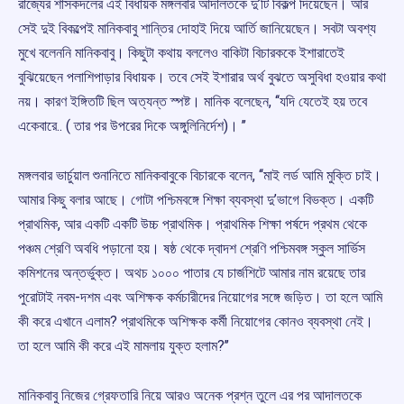
রাজ্যের শাসকদলের এই বিধায়ক মঙ্গলবার আদালতকে দু’টি বিকল্প দিয়েছেন। আর
সেই দুই বিকল্পেই মানিকবাবু শান্তির দোহাই দিয়ে আর্তি জানিয়েছেন। সবটা অবশ্য
মুখে বলেননি মানিকবাবু। কিছুটা কথায় বললেও বাকিটা বিচারককে ইশারাতেই
বুঝিয়েছেন পলাশিপাড়ার বিধায়ক। তবে সেই ইশারার অর্থ বুঝতে অসুবিধা হওয়ার কথা
নয়। কারণ ইঙ্গিতটি ছিল অত্যন্ত স্পষ্ট। মানিক বলেছেন, ‘‘যদি যেতেই হয় তবে
একেবারে.. ( তার পর উপরের দিকে অঙ্গুলিনির্দেশ)। ’’
মঙ্গলবার ভার্চুয়াল শুনানিতে মানিকবাবুকে বিচারকে বলেন, ‘‘মাই লর্ড আমি মুক্তি চাই।
আমার কিছু বলার আছে। গোটা পশ্চিমবঙ্গে শিক্ষা ব্যবস্থা দু’ভাগে বিভক্ত। একটি
প্রাথমিক, আর একটি একটি উচ্চ প্রাথমিক। প্রাথমিক শিক্ষা পর্ষদে প্রথম থেকে
পঞ্চম শ্রেণি অবধি পড়ানো হয়। ষষ্ঠ থেকে দ্বাদশ শ্রেণি পশ্চিমবঙ্গ স্কুল সার্ভিস
কমিশনের অন্তর্ভুক্ত। অথচ ১০০০ পাতার যে চার্জশিটে আমার নাম রয়েছে তার
পুরোটাই নবম-দশম এবং অশিক্ষক কর্মচারীদের নিয়োগের সঙ্গে জড়িত। তা হলে আমি
কী করে এখানে এলাম? প্রাথমিকে অশিক্ষক কর্মী নিয়োগের কোনও ব্যবস্থা নেই।
তা হলে আমি কী করে এই মামলায় যুক্ত হলাম?’’
মানিকবাবু নিজের গ্রেফতারি নিয়ে আরও অনেক প্রশ্ন তুলে এর পর আদালতকে