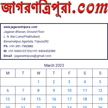
www.jagarantripura.com
Jagaran Bhavan, Ground Floor
L. N. Bari Lane(Prabhubari)
Banamalipur, Agartala, Tripura(W)
Ph :
+91-381-7960883
M:
+91-9436123720/+91-9436453389
Email :
jagarantripura@gmail.com
March 2023
M
T
W
T
F
S
S
1
2
3
4
5
6
7
8
9
10
11
12
13
14
15
16
17
18
19
20
21
22
23
24
25
26