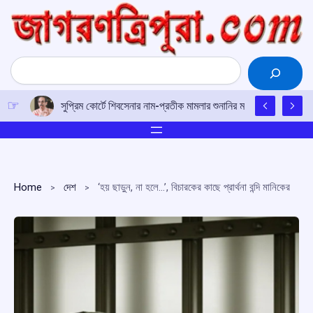
Skip
to
content
Search
সুপ্রিম কোর্টে শিবসেনার নাম-প্রতীক মামলার শুনানির মাঝে মোদির সঙ্গে শিন্দ
Home
দেশ
‘হয় ছাড়ুন, না হলে…’, বিচারকের কাছে প্রার্থনা বন্দি মানিকের