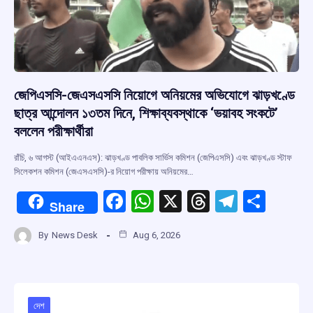
জেপিএসসি-জেএসএসসি নিয়োগে অনিয়মের অভিযোগে ঝাড়খণ্ডে
ছাত্র আন্দোলন ১৩তম দিনে, শিক্ষাব্যবস্থাকে ‘ভয়াবহ সংকটে’
বললেন পরীক্ষার্থীরা
রাঁচি, ৬ আগস্ট (আইএএনএস): ঝাড়খণ্ড পাবলিক সার্ভিস কমিশন (জেপিএসসি) এবং ঝাড়খণ্ড স্টাফ
সিলেকশন কমিশন (জেএসএসসি)-র নিয়োগ পরীক্ষায় অনিয়মের…
F
W
X
T
T
S
Share
a
h
hr
el
h
By
News Desk
Aug 6, 2026
ce
at
e
e
ar
b
s
a
gr
e
o
A
d
a
o
p
s
m
দেশ