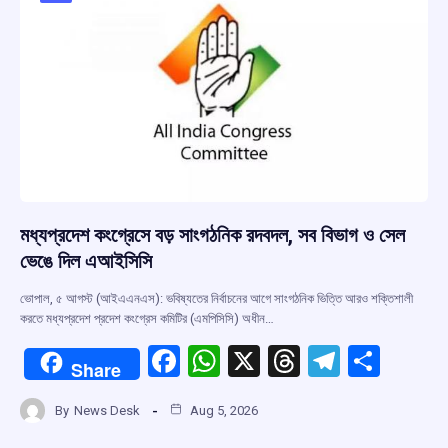
k
p
মধ্যপ্রদেশ কংগ্রেসে বড় সাংগঠনিক রদবদল, সব বিভাগ ও সেল
ভেঙে দিল এআইসিসি
ভোপাল, ৫ আগস্ট (আইএএনএস): ভবিষ্যতের নির্বাচনের আগে সাংগঠনিক ভিত্তি আরও শক্তিশালী
করতে মধ্যপ্রদেশ প্রদেশ কংগ্রেস কমিটির (এমপিসিসি) অধীন…
F
W
X
T
T
S
Share
a
h
hr
el
h
By
News Desk
Aug 5, 2026
ce
at
e
e
ar