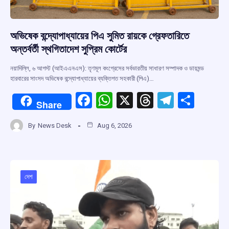
অভিষেক বন্দ্যোপাধ্যায়ের পিএ সুমিত রায়কে গ্রেফতারিতে
অন্তর্বর্তী স্থগিতাদেশ সুপ্রিম কোর্টের
নয়াদিল্লি, ৬ আগস্ট (আইএএনএস): তৃণমূল কংগ্রেসের সর্বভারতীয় সাধারণ সম্পাদক ও ডায়মন্ড
হারবারের সাংসদ অভিষেক বন্দ্যোপাধ্যায়ের ব্যক্তিগত সহকারী (পিএ)…
F
W
X
T
T
S
Share
a
h
hr
el
h
By
News Desk
Aug 6, 2026
ce
at
e
e
ar
b
s
a
gr
e
o
A
d
a
o
p
s
m
দেশ
k
p