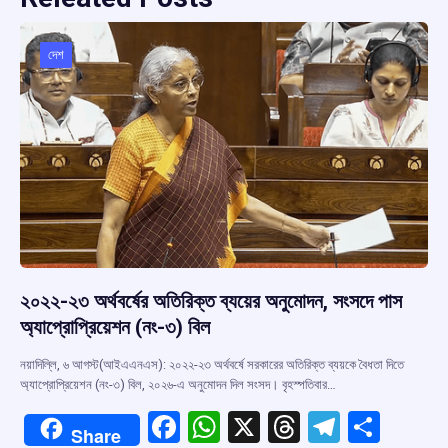
দেশ
২০২২-২৩ অর্থবর্ষের অতিরিক্ত ব্যয়ের অনুমোদন, সংসদে পাস
অ্যাপ্রোপ্রিয়েশন (নং-৩) বিল
নয়াদিল্লি, ৬ আগস্ট(আইএএনএস): ২০২২-২৩ অর্থবর্ষে সরকারের অতিরিক্ত ব্যয়কে বৈধতা দিতে
অ্যাপ্রোপ্রিয়েশন (নং-৩) বিল, ২০২৬-এ অনুমোদন দিল সংসদ। বৃহস্পতিবার…
F
W
X
T
T
S
Share