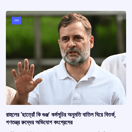
b
s
a
gr
e
o
A
d
a
o
p
s
m
দেশ
k
p
রাহুলের ‘ছাত্রোঁ কি গুঞ্জ’ কর্মসূচির অনুমতি বাতিল ঘিরে বিতর্ক,
গণতন্ত্র রুদ্ধের অভিযোগ কংগ্রেসের