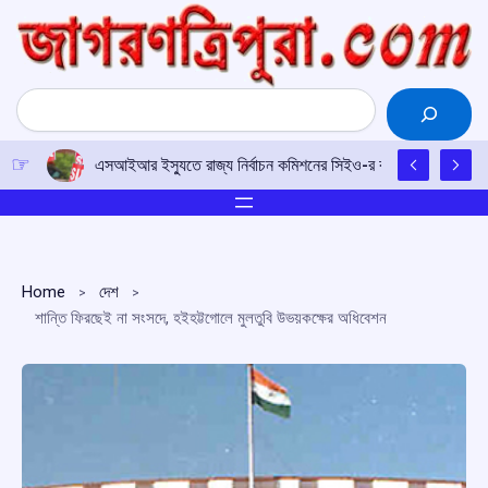
Skip
to
content
Search
এসআইআর ইস্যুতে রাজ্য নির্বাচন কমিশনের সিইও-র কাছে আইপিএফটির ড
Home
দেশ
শান্তি ফিরছেই না সংসদে, হইহট্টগোলে মুলতুবি উভয়কক্ষের অধিবেশন