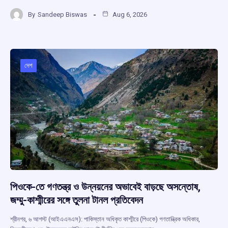
a
h
hr
el
h
By
Sandeep Biswas
Aug 6, 2026
ce
at
e
e
ar
b
s
a
gr
e
o
A
d
a
o
p
s
m
দেশ
k
p
পিওকে-তে গণতন্ত্র ও উন্নয়নের অভাবেই বাড়ছে অসন্তোষ,
জম্মু-কাশ্মীরের সঙ্গে তুলনা টানল প্রতিবেদন
শ্রীনগর, ৬ আগস্ট (আইএএনএস): পাকিস্তান অধিকৃত কাশ্মীরে (পিওকে) গণতান্ত্রিক অধিকার,