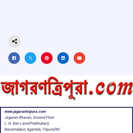
b
s
a
gr
e
o
A
d
a
o
p
s
m
k
p
www.jagarantripura.com
Jagaran Bhavan, Ground Floor
L. N. Bari Lane(Prabhubari)
Banamalipur, Agartala, Tripura(W)