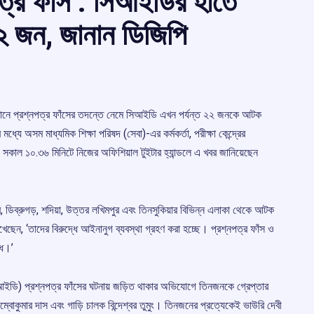
ত্র ফাঁস : সিআইডির হাতে
২ জন, জানান ডিজিপি
 বিজ্ঞানে প্রশ্নপত্র ফাঁসের তদন্তে নেমে সিআইডি এখন পর্যন্ত ২২ জনকে আটক
্যে অসম মাধ্যমিক শিক্ষা পরিষদ (সেবা)-এর কর্মকর্তা, পরীক্ষা কেন্দ্রের
সকাল ১০.৩৬ মিনিটে নিজের অফিশিয়াল টুইটার হ্যান্ডলে এ খবর জানিয়েছেন
গর, ডিব্রুগড়, শদিয়া, উত্তর লখিমপুর এবং তিনসুকিয়ার বিভিন্ন এলাকা থেকে আটক
েন, ‘তাদের বিরুদ্ধে আইনানুগ ব্যবস্থা গ্রহণ করা হচ্ছে। প্রশ্নপত্র ফাঁস ও
্ধ।’
ইডি) প্রশ্নপত্র ফাঁসের ঘটনায় জড়িত থাকার অভিযোগে তিনজনকে গ্রেপ্তার
বোকুমার দাস এবং গাড়ি চালক বিন্দেশ্বর তুমুং। তিনজনের প্রত্যেকেই ভাউরি দেবী