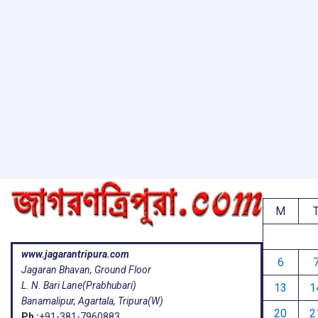
M
www.jagarantripura.com
6
Jagaran Bhavan, Ground Floor
L. N. Bari Lane(Prabhubari)
13
1
Banamalipur, Agartala, Tripura(W)
20
2
Ph :
+91-381-7960883