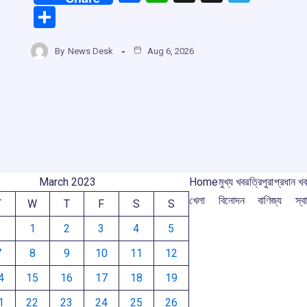
a
h
hr
el
S
ce
at
e
e
h
b
s
a
gr
By
News Desk
Aug 6, 2026
ar
o
A
d
a
e
o
p
s
m
k
p
March 2023
Home
মুখ্য খবর
ত্রিপুরা
প্রধান খ
খেলা
বিনোদন
বাণিজ্য
স্বা
T
W
T
F
S
S
1
2
3
4
5
7
8
9
10
11
12
4
15
16
17
18
19
1
22
23
24
25
26