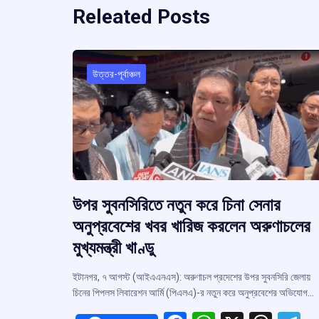
Releated Posts
উত্তর-পূর্বাঞ্চল
উপর সুবনসিরিতে নতুন করে চিনা সেনার
অনুপ্রবেশের খবর খারিজ করলেন অরুণাচলের
মুখ্যমন্ত্রী খাণ্ডু
ইটানগর, ৭ আগস্ট (আইএএনএস): অরুণাচল প্রদেশের উপর সুবনসিরি জেলায়
চিনের পিপলস লিবারেশন আর্মি (পিএলএ)-র নতুন করে অনুপ্রবেশের অভিযোগ…