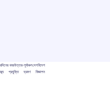
বর
দিনের খবর
উত্তর-পূর্বাঞ্চল
দেশ
বিদেশ
স্থ্য
প্রযুক্তি
ভ্রমণ
বিজ্ঞাপন