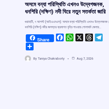
অসমে বন্যা পরিস্থিতি এখনও উদ্বেগজনক,
ধনশিরি (দক্ষিণ) নদী ঘিরে নতুন সতর্কতা জারি
গুয়াহাটি, ৭ আগস্ট (আইএএনএস): অসমে বন্যা পরিস্থিতি এখনও উদ্বেগজনক
ধনশিরি (দক্ষিণ) নদীর জলস্তর ক্রমাগত বৃদ্ধি পাওয়ায় গোলাঘাট জেলায়…
F
W
X
T
T
Share
a
h
hr
el
S
ce
at
e
e
h
b
s
a
g
By
Taniya Chakraborty
Aug 7, 2026
ar
o
A
d
a
e
o
p
s
k
p