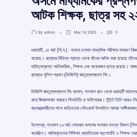
অসমে মাধ্যমিকের প্রশ্নপ
আটক শিক্ষক, ছাত্র সহ ২
By
admin
Mar 14, 2023
0
গুয়াহাটি, ১৪ মার্চ (হি.স.) : অসমে চলমান মাধ্যমিক পরীক্ষার সাধারণ
করেছে। রাজ্যের বিভিন্ন প্রান্ত থেকে যাঁদের আটক করা হয়েছে তাঁদের মধ
দায়িত্বপ্রাপ্ত আধিকারিক , শিক্ষক এবং কয়েকজন ছাত্র রয়েছে। আজ 
রাজ্যের পুলিশ-প্রধান (ডিজিপি) জ্ঞানেন্দ্ৰপ্ৰতাপ সিং।
ডিজিপি জ্ঞানেন্দ্ৰপ্ৰতাপ সিং জানান, গতকাল রাত থেকে গুয়াহাটি মহান
করে জিজ্ঞাসাবাদ করছেন সিআইডি-র অফিসাররা। টুইটে তিনি আরও লিখেছ
ষড়যন্ত্রকারীদের সাথে জড়িতদের নেটওয়ার্ক উদঘাটনে আমরা অঙ্গীকারবদ
উল্লেখ্য, গতকাল ১৩ মার্চ সোমবার অসমের অপরাধ তদন্ত বিভাগ (সিআ
করেছিল। আটককৃতদের শিক্ষিকা জ্যোতিরেখা বড়গোহাঁই ও শিক্ষক হেরাম্