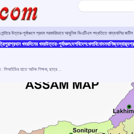
Search
র সেন্টারে উত্তর-পূর্বাঞ্চলে প্রথম সরকারিভাবে আধুনিক ভিএটিএস পদ্ধতিতে খাদ্যনালির জটিল 
্রিপুরা
প্রধান খবর
দিনের খবর
উত্তর-পূর্বাঞ্চল
দেশ
বিদেশ
খেলা
বিনোদন
বাণিজ্য
স্বাস্থ্য
প্র
অসমে মাধ্যমিকের প্রশ্নপত্র ফাঁস : সিআইডির হাতে আটক শিক্ষক, ছাত্র সহ ২২ জন, জানান ডিজিপি