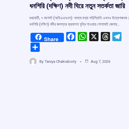
ধনশিরি (দক্ষিণ) নদী ঘিরে নতুন সতর্কতা জারি
গুয়াহাটি, ৭ আগস্ট (আইএএনএস): অসমে বন্যা পরিস্থিতি এখনও উদ্বেগজনক
ধনশিরি (দক্ষিণ) নদীর জলস্তর ক্রমাগত বৃদ্ধি পাওয়ায় গোলাঘাট জেলায়…
F
W
X
T
T
Share
a
h
hr
el
S
ce
at
e
e
h
b
s
a
g
By
Taniya Chakraborty
Aug 7, 2026
ar
o
A
d
a
e
o
p
s
k
p