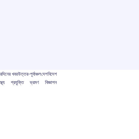
বর
দিনের খবর
উত্তর-পূর্বাঞ্চল
দেশ
বিদেশ
স্থ্য
প্রযুক্তি
ভ্রমণ
বিজ্ঞাপন