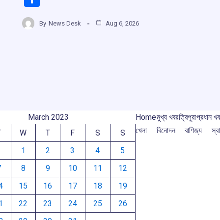
ce
at
e
e
h
b
s
a
gr
By
News Desk
Aug 6, 2026
ar
o
A
d
a
e
o
p
s
m
k
p
March 2023
Home
মুখ্য খবর
ত্রিপুরা
প্রধান খ
খেলা
বিনোদন
বাণিজ্য
স্বা
T
W
T
F
S
S
1
2
3
4
5
7
8
9
10
11
12
4
15
16
17
18
19
1
22
23
24
25
26