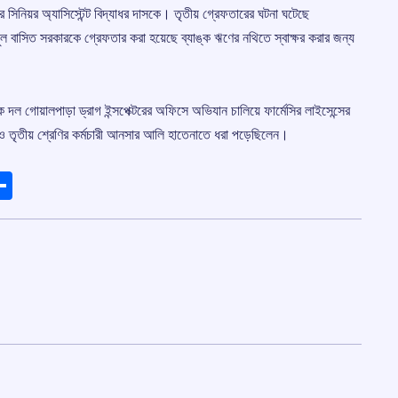
িনিয়র অ্যাসিস্টেন্ট বিদ্যাধর দাসকে। তৃতীয় গ্রেফতারের ঘটনা ঘটেছে
ুল বাসিত সরকারকে গ্রেফতার করা হয়েছে ব্যাঙ্ক ঋণের নথিতে স্বাক্ষর করার জন্য
 এক দল গোয়ালপাড়া ড্রাগ ইন্সপেক্টরের অফিসে অভিযান চালিয়ে ফার্মেসির লাইসেন্সের
ার ও তৃতীয় শ্রেণির কর্মচারী আনসার আলি হাতেনাতে ধরা পড়েছিলেন।
ads
elegram
Share