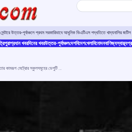
Search
র সেন্টারে উত্তর-পূর্বাঞ্চলে প্রথম সরকারিভাবে আধুনিক ভিএটিএস পদ্ধতিতে খাদ্যনালির জটিল 
্রিপুরা
প্রধান খবর
দিনের খবর
উত্তর-পূর্বাঞ্চল
দেশ
বিদেশ
খেলা
বিনোদন
বাণিজ্য
স্বাস্থ্য
প্র
ঘুষের টাকা নিতে গিয়ে এবার গ্রেফতার কামরূপ মেট্রোর স্কুলসমূহের ডেপুটি ইন্সপেক্টর