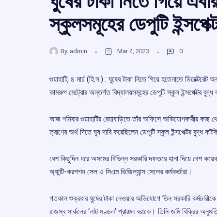
ঘুষের টাকা নিতে গিয়ে এব
স্কুলসমূহের ডেপুটি ইন্সপেক্
By
admin
Mar 4, 2023
0
গুয়াহাটি, ৪ মার্চ (হি.স.) : ঘুষের টাকা নিতে গিয়ে হতেনাতে ডিরেক্টর
কামরুপ মেট্রোর অন্তর্গত বিদ্যালয়সমূহের ডেপুটি স্কুল ইন্সপেক্টর বুদ্
আজ শনিবার গুয়াহাটির রেহাবাড়িতে তাঁর অফিসে অভিযোগকারীর কাছ থেক
ত্রাণের অর্থ দিতে ঘুষ দাবি করেছিলেন ডেপুটি স্কুল ইন্সপেক্টর বুদ্ধ 
বেশ কিছুদিন ধরে অসমের বিভিন্ন সরকারি দফতরে হানা দিয়ে বেশ কয়ে
অ্যান্টি-করপশন সেল ও সিএম ভিজিল্যান্স সেলের কর্মকর্তারা।
গতকাল শুক্রবার ঘুষের টাকা নেওয়ার অভিযোগে তিন সরকারি কর্মচারীকে
রাজস্ব সার্কলের ‘লাট মণ্ডল’ প্রাঞ্জল বরাকে। তিনি জমি বিক্রির অনুম