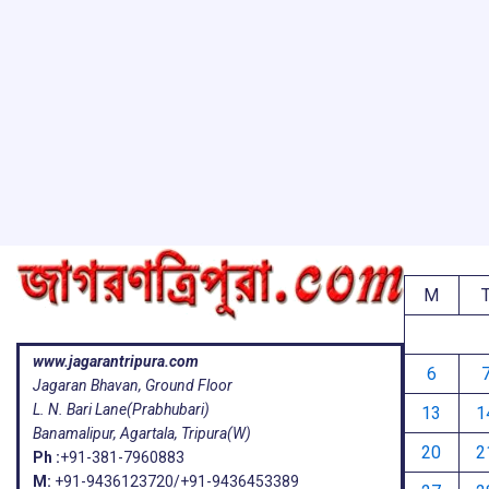
M
www.jagarantripura.com
6
Jagaran Bhavan, Ground Floor
L. N. Bari Lane(Prabhubari)
13
1
Banamalipur, Agartala, Tripura(W)
20
2
Ph :
+91-381-7960883
M:
+91-9436123720/+91-9436453389