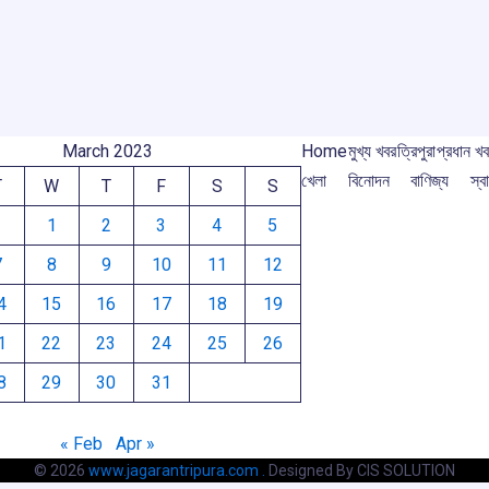
o
p
s
m
m
k
p
March 2023
Home
মুখ্য খবর
ত্রিপুরা
প্রধান খ
খেলা
বিনোদন
বাণিজ্য
স্বা
T
W
T
F
S
S
1
2
3
4
5
7
8
9
10
11
12
4
15
16
17
18
19
1
22
23
24
25
26
8
29
30
31
« Feb
Apr »
© 2026
www.jagarantripura.com .
Designed By CIS SOLUTION