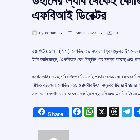
উহানের ল্যাব থেকেই কোভ
এফবিআই ডিরেক্টর
By
admin
Mar 1, 2023
0
ওয়াশিংটন, ১ মার্চ (হি.স.): কোভিড-১৯ সংক্রমণ খুব সম্ভবত উহানে
তিনি জানিয়েছেন, “এফবিআই বেশ কিছুদিন ধরে তদন্ত করেছে এবং ম
করোনাভাইরাস মহামারির উদ্ভব নিয়ে এই প্রথম জনসমক্ষে বক্তব্য দ
নিশ্চিত করেছেন, কোভিড -১৯ মহামারীর উৎস সম্ভবত চিনের উহানের 
উহানের গবেষণাগার থেকে করোনাভাইরাস ছড়ায়নি এবং এফবিআইয়ের এ
Facebook
WhatsApp
X
Thre
T
Share