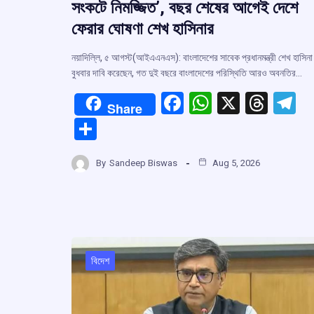
সংকটে নিমজ্জিত’, বছর শেষের আগেই দেশে
ফেরার ঘোষণা শেখ হাসিনার
নয়াদিল্লি, ৫ আগস্ট(আইএএনএস): বাংলাদেশের সাবেক প্রধানমন্ত্রী শেখ হাসিনা
বুধবার দাবি করেছেন, গত দুই বছরে বাংলাদেশের পরিস্থিতি আরও অবনতির…
F
W
X
T
T
Share
a
h
hr
el
S
ce
at
e
e
h
b
s
a
g
By
Sandeep Biswas
Aug 5, 2026
ar
o
A
d
a
e
o
p
s
k
p
বিদেশ