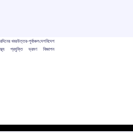
বর
দিনের খবর
উত্তর-পূর্বাঞ্চল
দেশ
বিদেশ
স্থ্য
প্রযুক্তি
ভ্রমণ
বিজ্ঞাপন