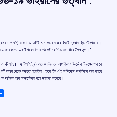
িড-১৯ ভাইরাসের উত্থান :
র ল্যাব থেকে ছড়িয়েছে। এমনটাই মনে করছেন এফবিআই প্রধান ক্রিস্টোফার রে।
নে হচ্ছে কোনও একটি গবেষণাগার থেকেই কোভিড মহামারির উৎপত্তি।”
িল এফবিআই। এফবিআই টুইট করে জানিয়েছে, এফবিআই ডিরেক্টর ক্রিস্টোফার রে
একটি ল্যাব থেকে উদ্ভূত হয়েছিল। তবে চিন এই অভিযোগ অস্বীকার করে বলছে
মন দাবিকে তারা মানহানিকর বলে মন্তব্য করেছে।
ads
elegram
Share