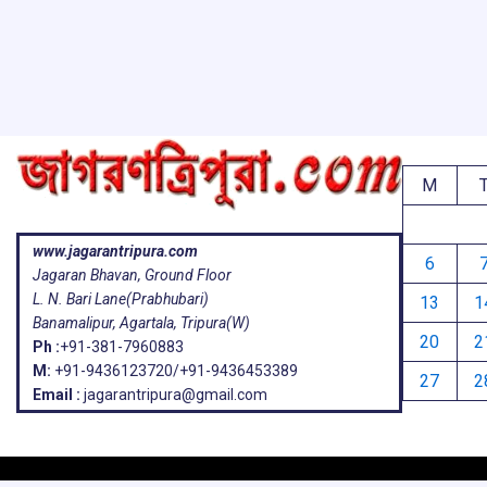
o
p
s
k
p
M
www.jagarantripura.com
6
Jagaran Bhavan, Ground Floor
L. N. Bari Lane(Prabhubari)
13
1
Banamalipur, Agartala, Tripura(W)
20
2
Ph :
+91-381-7960883
M:
+91-9436123720/+91-9436453389
27
2
Email :
jagarantripura@gmail.com