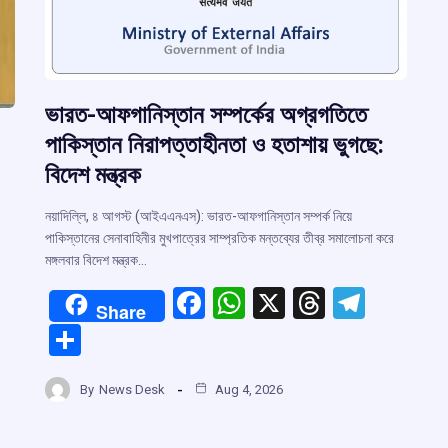
ভারত-আফগানিস্তান সম্পর্কের অগ্রগতিতে
পাকিস্তান নিরাপত্তাহীনতা ও হতাশায় ভুগছে:
বিদেশ মন্ত্রক
নয়াদিল্লি, ৪ আগস্ট (আইএএনএস): ভারত-আফগানিস্তান সম্পর্ক নিয়ে
পাকিস্তানের সেনাবাহিনীর মুখপাত্রের সাম্প্রতিক মন্তব্যের তীব্র সমালোচনা করে
মঙ্গলবার বিদেশ মন্ত্রক…
F
W
X
T
T
Share
a
h
hr
el
S
ce
at
e
e
h
b
s
a
gr
By
News Desk
Aug 4, 2026
ar
r
o
A
d
a
e