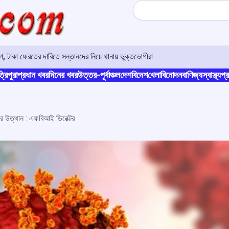
Search
 টাকা ফেরতের দাবিতে সন্তানদের নিয়ে থানায় ভুক্তভোগীরা
্রিপুরা
প্রধান খবর
দিনের খবর
উত্তর-পূর্বাঞ্চল
দেশ
বিদেশ
খেলা
বিনোদন
বাণিজ্য
স্বাস্থ্য
প্র
 উত্থান : এফবিআই ডিরেক্টর