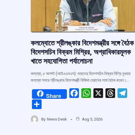
কলম্বোতে শ্রীলঙ্কার বিদেশমন্ত্রীর সঙ্গে বৈঠক
বিদেশসচিব বিক্রম মিশ্রির, অগ্রাধিকারমূলক
খাতে সহযোগিতা পর্যালোচনা
কলম্বো, ৫ আগস্ট (আইএএনএস): ভারতের বিদেশসচিব বিক্রম মিশ্রি বুধবার
কলম্বো সফরে শ্রীলঙ্কার বিদেশমন্ত্রী বিজিথা হেরাথের সঙ্গে বৈঠক করেন।…
F
W
X
T
T
Share
a
h
hr
el
S
ce
at
e
e
h
b
s
a
g
By
News Desk
Aug 5, 2026
ar
o
A
d
a
e