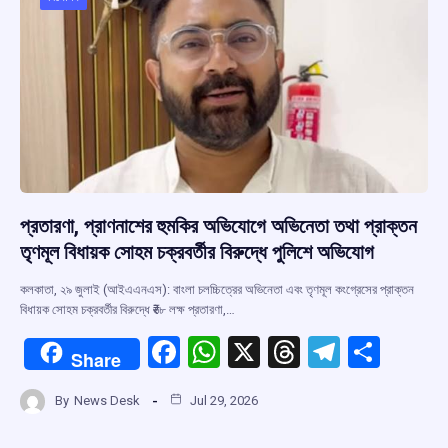
o
p
s
m
k
p
প্রতারণা, প্রাণনাশের হুমকির অভিযোগে অভিনেতা তথা প্রাক্তন
তৃণমূল বিধায়ক সোহম চক্রবর্তীর বিরুদ্ধে পুলিশে অভিযোগ
কলকাতা, ২৯ জুলাই (আইএএনএস): বাংলা চলচ্চিত্রের অভিনেতা এবং তৃণমূল কংগ্রেসের প্রাক্তন
বিধায়ক সোহম চক্রবর্তীর বিরুদ্ধে ₹৬৮ লক্ষ প্রতারণা,…
F
W
X
T
T
S
Share
a
h
hr
el
h
By
News Desk
Jul 29, 2026
ce
at
e
e
ar
b
s
a
gr
e