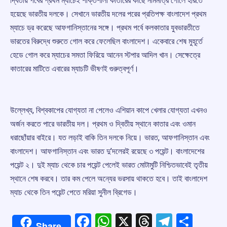
দ্বিতীয় পর্বের প্রথম ম্যাচেই শক্তিশালী কাতারের কাছে নামমাত্র গোলে হারতে
হয়েছে ভারতীয় দলকে। সেখানে ভারতীয় দলের পরের প্রতিপক্ষ বাংলাদেশ প্রথম
ম্যাচে ড্র করেছে আফগানিস্তানের সঙ্গে। প্রথম পর্বে কলকাতার যুবভারতীতে
ভারতের বিরুদ্ধে শুরুতে গোল করে ফেলেছিল বাংলাদেশ। একেবারে শেষ মুহূর্তে
হেডে গোল করে ম্যাচের সমতা ফিরিয়ে আনেন স্টপার আদিল খান। সেক্ষেত্রে
কাতারের মাটিতে এবারের ম্যাচটি ভীষণই গুরুত্বপূর্ণ।
উল্লেখ্য, বিশ্বকাপের যোগ্যতা না পেলেও এশিয়ান কাপে খেলার যোগ্যতা এখনও
অর্জন করতে পারে ভারতীয় দল। প্রথম ও দ্বিতীয় স্থানে কাতার এবং ওমান
ধরাছোঁয়ার বাইরে। যত লড়াই বাকি তিন দলকে নিয়ে। ভারত, আফগানিস্তান এবং
বাংলাদেশ। আফগানিস্তান এবং ভারত দু’দলেরই রয়েছে ৩ পয়েন্ট। বাংলাদেশের
পয়েন্ট ২। দুই ম্যাচ থেকে চার পয়েন্ট পেলেই ভারত মোটামুটি নিশ্চিতভাবেই তৃতীয়
স্থানে শেষ করবে। তার কম পেলে অন্যের ভরসায় থাকতে হবে। তাই বাংলাদেশ
ম্যাচ থেকে তিন পয়েন্ট পেতে মরিয়া সুনীল ব্রিগেড।
Facebook
WhatsApp
X
Threads
Telegr
Shar
Share