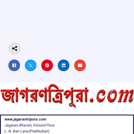
b
s
a
gr
e
o
A
d
a
o
p
s
m
k
p
www.jagarantripura.com
Jagaran Bhavan, Ground Floor
L. N. Bari Lane(Prabhubari)