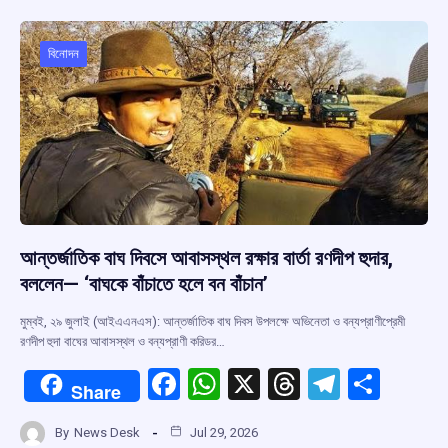
o
A
d
a
o
p
s
m
বিনোদন
k
p
আন্তর্জাতিক বাঘ দিবসে আবাসস্থল রক্ষার বার্তা রণদীপ হুদার,
বললেন— ‘বাঘকে বাঁচাতে হলে বন বাঁচান’
মুম্বই, ২৯ জুলাই (আইএএনএস): আন্তর্জাতিক বাঘ দিবস উপলক্ষে অভিনেতা ও বন্যপ্রাণীপ্রেমী
রণদীপ হুদা বাঘের আবাসস্থল ও বন্যপ্রাণী করিডর…
F
W
X
T
T
S
Share
a
h
hr
el
h
By
News Desk
Jul 29, 2026
ce
at
e
e
ar