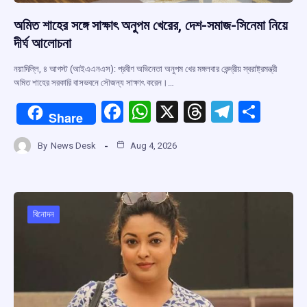
অমিত শাহের সঙ্গে সাক্ষাৎ অনুপম খেরের, দেশ-সমাজ-সিনেমা নিয়ে
দীর্ঘ আলোচনা
নয়াদিল্লি, ৪ আগস্ট (আইএএনএস): প্রবীণ অভিনেতা অনুপম খের মঙ্গলবার কেন্দ্রীয় স্বরাষ্ট্রমন্ত্রী
অমিত শাহের সরকারি বাসভবনে সৌজন্য সাক্ষাৎ করেন।…
F
W
X
T
T
S
Share
a
h
hr
el
h
By
News Desk
Aug 4, 2026
ce
at
e
e
ar
b
s
a
gr
e
o
A
d
a
o
p
s
m
বিনোদন
k
p