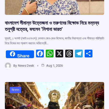
বাংলাদেশ সীমান্ত উত্তেজনা ও তরুণদের বিক্ষোভ নিয়ে মন্তব্য
তনুশ্রী দত্তের, বললেন ‘নিশানা ভারত’
মুম্বই, ১ অগস্ট (আইএএনএস): চলমান জেন-জেড বিক্ষোভ, জাতীয় নিরাপত্তা এবং সীমান্ত পরিস্থিতি
নিয়ে নিজের মত প্রকাশ করলেন অভিনেত্রী…
F
W
X
T
T
S
Share
a
h
hr
el
h
By
News Desk
Aug 1, 2026
ce
at
e
e
ar
b
s
a
gr
e
o
A
d
a
o
p
s
m
বিনোদন
k
p