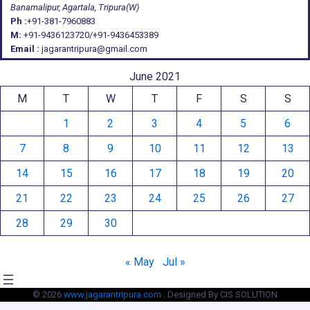
Banamalipur, Agartala, Tripura(W)
Ph :
+91-381-7960883
M:
+91-9436123720/+91-9436453389
Email :
jagarantripura@gmail.com
June 2021
M
T
W
T
F
S
S
1
2
3
4
5
6
7
8
9
10
11
12
13
14
15
16
17
18
19
20
21
22
23
24
25
26
27
28
29
30
« May
Jul »
© 2026
www.jagarantripura.com .
Designed By CIS SOLUTION