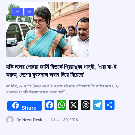
o
A
d
a
o
p
s
m
খেলা
দেশ
k
p
হকি দলের গেরুয়া জার্সি বিতর্কে প্রিয়াঙ্কা গান্ধী, ‘ওরা যা-ই
করুক, দেশের যুবসমাজ জবাব দিয়ে দিয়েছে’
নয়াদিল্লি, ৩০ জুলাই (আইএএনএস): ভারতীয় হকি দলের ঐতিহ্যবাহী নীল জার্সির বদলে ২০২৬
এফআইএইচ হকি বিশ্বকাপের জন্য গেরুয়া জার্সি…
F
W
X
T
T
S
Share
a
h
hr
el
h
By
News Desk
Jul 30, 2026
ce
at
e
e
ar
b
s
a
gr
e