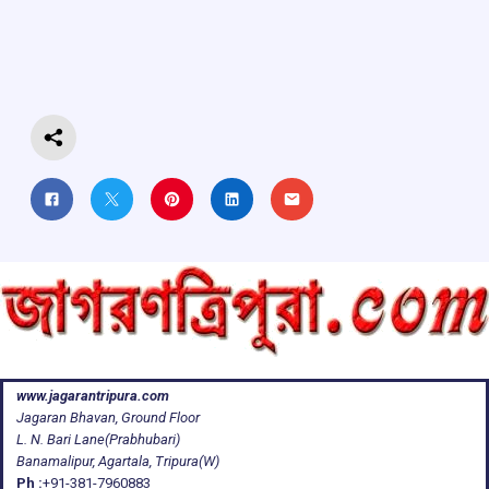
o
A
d
a
o
p
s
m
k
p
www.jagarantripura.com
Jagaran Bhavan, Ground Floor
L. N. Bari Lane(Prabhubari)
Banamalipur, Agartala, Tripura(W)
Ph :
+91-381-7960883