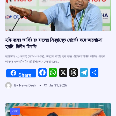
হকি দলের জার্সির রং বদলের সিদ্ধান্তে বোর্ডের সঙ্গে আলোচনা
হয়নি: দিলীপ তিরকি
নয়াদিল্লি, ৩১ জুলাই (আইএএনএস): ভারতের জাতীয় হকি দলের ঐতিহ্যবাহী নীল জার্সির পরিবর্তে
আসন্ন এফআইএইচ হকি বিশ্বকাপে গেরুয়া রঙের…
F
W
X
T
T
S
Share
a
h
hr
el
h
By
News Desk
Jul 31, 2026
ce
at
e
e
ar
b
s
a
gr
e
o
A
d
a
o
p
s
m
খেলা