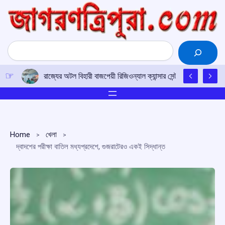
Skip
to
content
Search
রাজ্যের অটল বিহারী বাজপেয়ী রিজিওন্যাল ক্যান্সার সেন্টারে উত্তর-পূর্ব
Home
খেলা
দ্বাদশের পরীক্ষা বাতিল মধ্যপ্রদেশে, গুজরাটেরও একই সিদ্ধান্ত