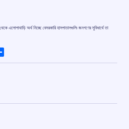
কে এলোপাথাড়ি অর্থ নিচ্ছে বেসরকারি হাসপাতালগুলি৷ জনগণের সুবিধার্থে তা
ads
elegram
Share