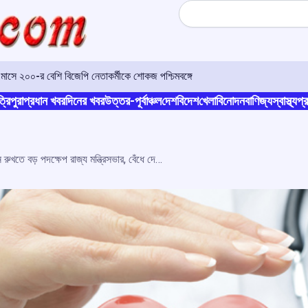
Search
িন মাসে ২০০-র বেশি বিজেপি নেতাকর্মীকে শোকজ পশ্চিমবঙ্গে
্রিপুরা
প্রধান খবর
দিনের খবর
উত্তর-পূর্বাঞ্চল
দেশ
বিদেশ
খেলা
বিনোদন
বাণিজ্য
স্বাস্থ্য
প্র
বেসরকারি হাসপাতালের লুণ্ঠন রুখতে বড় পদক্ষেপ রাজ্য মন্ত্রিসভার, বেঁধে দেওয়া হল চিকিৎসা ব্যয়