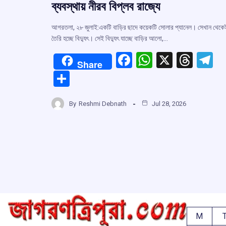
ব্যবস্থায় নীরব বিপ্লব রাজ্যে
আগরতলা, ২৮ জুলাই:একটি বাড়ির ছাদে কয়েকটি সোলার প্যানেল। সেখান থেকে
তৈরি হচ্ছে বিদ্যুৎ। সেই বিদ্যুৎ যাচ্ছে বাড়ির আলো,…
F
W
X
T
T
Share
a
h
hr
el
S
ce
at
e
e
h
b
s
a
g
By
Reshmi Debnath
Jul 28, 2026
ar
o
A
d
a
e
o
p
s
k
p
M