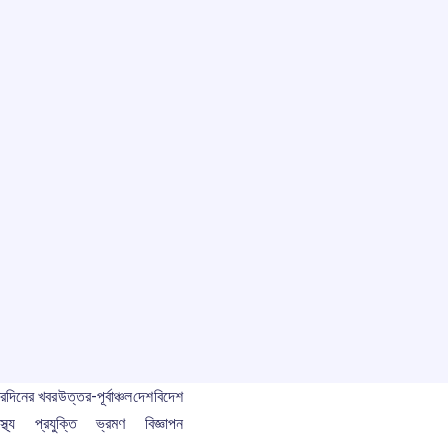
বর
দিনের খবর
উত্তর-পূর্বাঞ্চল
দেশ
বিদেশ
স্থ্য
প্রযুক্তি
ভ্রমণ
বিজ্ঞাপন