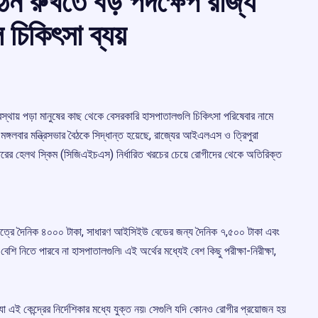
ঠন রুখতে বড় পদক্ষেপ রাজ্য
ল চিকিৎসা ব্যয়
্থায় পড়া মানুষের কাছ থেকে বেসরকারি হাসপাতালগুলি চিকিৎসা পরিষেবার নামে
৷ মঙ্গলবার মন্ত্রিসভার বৈঠকে সিদ্ধান্ত হয়েছে, রাজ্যের আইএলএস ও ত্রিপুরা
কারের হেলথ স্কিম (সিজিএইচএস) নির্ধারিত খরচের চেয়ে রোগীদের থেকে অতিরিক্ত
েত্রে দৈনিক ৪০০০ টাকা, সাধারণ আইসিইউ বেডের জন্য দৈনিক ৭,৫০০ টাকা এবং
েশি নিতে পারবে না হাসপাতালগুলি৷ এই অর্থের মধ্যেই বেশ কিছু পরীক্ষা-নিরীক্ষা,
যা এই কেন্দ্রের নির্দেশিকার মধ্যে যুক্ত নয়৷ সেগুলি যদি কোনও রোগীর প্রয়োজন হয়