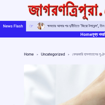
Skip
to
content
ক্ষমতায় আসার পর দুর্নীতিতে ‘জিরো টলারেন্স’, ত
News Flash
Home
মুখ্য খবর
ত
Home
Uncategorized