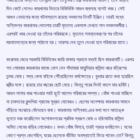
পঞ্চায়েতের অন্তর্গত তালবান্দা শিল্প তালুকের গেঞ্জি কারখানার আগুন। তবে আড়াই
দিন কেটে গেলেও কারখানার ভিতরে ধিকিধিকি আগুন জ্বলছে বলেই খবর। সেই
আগুন নেভানোর জন্য ঘটনাস্থলে রয়েছে দমকলের তিনটি ইঞ্জিন। তারই মধ্যে
অগ্নিদগ্ধ কারখানার দোতলায় চারটি মৃতদেহ একসঙ্গে দেখতে পান দমকলকর্মীরা।
এরপরই খবর দেওয়া হয় তাঁদের পরিবারকে। মৃতদেহ শনাক্তকরণের পর তাঁদের
ময়নাতদন্তের জন্য পাঠানো হয়। তারপর দেহ তুলে দেওয়া হবে পরিবারের হাতে।
করোনার জেরে সরকারি বিধিনিষেধ জারি থাকায় প্রথমে বন্ধই ছিল কারখানাটি। এরপর
গত সোমবার কারখানার কাজে যোগ দেন গাঁদামারা মাসুন্দিয়ার বাসিন্দা বছর বত্রিশের
তন্ময় ঘোষ। সদ্য কেনা বাইকে পৌঁছেছিলেন কর্মক্ষেত্রে। বুধবার রাতে কথা হয়েছিল
স্ত্রীর সঙ্গে। রয়েছে চার বছরের ছোট মেয়ে। কিন্তু পরের দিনই বদলে যায় ছবিটা।
আগুন লাগার খবর পাওয়ার পরই ছুটে আসেন পরিবারের সদস্য। খোঁজ পাওয়া যাচ্ছিল
না চাকদহের কুন্দলিয়া গ্রামের সুব্রত ঘোষেরও। ছেলের অপেক্ষায় কারখানার সামনে
দাঁড়িয়ে অঝোরে কেঁদেছেন বাবা। কারখানায় অগ্নিকাণ্ডের কথা শুনে আতঙ্কে
ভুগতে শুরু করেছিলেন অশোকনগরের শ্রমিক স্বরূপ ঘোষ ও হরিণঘাটার বাসিন্দা
অমিত সেনের বাড়ির লোকেরাও। কখন খোঁজ মিলবে, তারই প্রহর গুনছিলেন। মনের
কোণে প্রশ্ন জেগেছিল, ঘরের ছেলেকে জীবিত অবস্থাতেই ফিরে পাবেন তো? কিন্তু