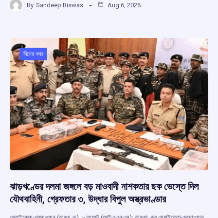
By
Sandeep Biswas
Aug 6, 2026
ce
at
e
e
ar
b
s
a
gr
e
o
A
d
a
o
p
s
m
দিনের খবর
k
p
ঝাড়খণ্ডের দলমা জঙ্গলে বড় মাওবাদী নাশকতার ছক ভেস্তে দিল
যৌথবাহিনী, গ্রেফতার ৩, উদ্ধার বিপুল অস্ত্রভাণ্ডার
সেরাইকেলা-খরসাওয়ান (ঝাড়খণ্ড), ৬ আগস্ট (আইএএনএস): ঝাড়খণ্ডের সেরাইকেলা-খরসাওয়ান