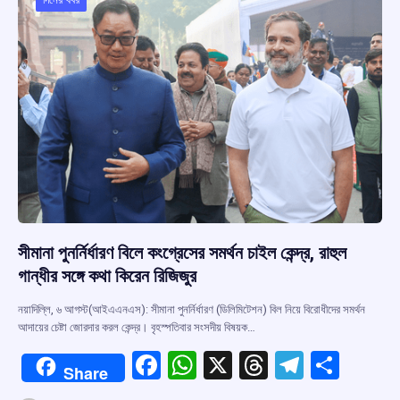
o
p
s
m
k
p
সীমানা পুনর্নির্ধারণ বিলে কংগ্রেসের সমর্থন চাইল কেন্দ্র, রাহুল
গান্ধীর সঙ্গে কথা কিরেন রিজিজুর
নয়াদিল্লি, ৬ আগস্ট(আইএএনএস): সীমানা পুনর্নির্ধারণ (ডিলিমিটেশন) বিল নিয়ে বিরোধীদের সমর্থন
আদায়ের চেষ্টা জোরদার করল কেন্দ্র। বৃহস্পতিবার সংসদীয় বিষয়ক…
F
W
X
T
T
S
Share
a
h
hr
el
h