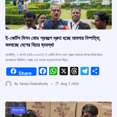
ই-কোর্টস মিশন মোড প্রকল্পে দ্রুত হচ্ছে মামলার নিষ্পত্তি,
বদলাচ্ছে দেশের বিচার ব্যবস্থা
নয়াদিল্লি, ৭ আগস্ট (আইএএনএস): ই-কোর্টস মিশন মোড প্রকল্প ভারতের কাগজ-নির্ভর বিচার
ব্যবস্থাকে ডিজিটাল, স্বচ্ছ এবং সহজে অনুসরণযোগ্য বিচার…
F
W
X
T
T
S
Share
a
h
hr
el
h
By
Taniya Chakraborty
Aug 7, 2026
ce
at
e
e
ar
b
s
a
gr
e
o
A
d
a
o
p
s
m
দিনের খবর