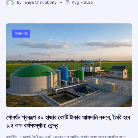
By
Taniya Chakraborty
Aug 7, 2026
ce
at
e
e
ar
b
s
a
gr
e
o
A
d
a
o
p
s
m
দিনের খবর
k
p
গোবর্ধন প্রকল্পে ৪০ হাজার কোটি টাকার আমদানি কমবে, তৈরি হবে
১.৫ লক্ষ কর্মসংস্থান: কেন্দ্র
নয়াদিল্লি, ৭ আগস্ট (আইএএনএস): কেন্দ্রের সদ্য ঘোষিত গোবর্ধন প্রকল্প দেশের প্রাকৃতিক গ্যাস