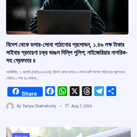
বিদেশ থেকে ডলার-সোনা পাঠানোর প্রলোভন, ১.৪৬ লক্ষ টাকার
সাইবার প্রতারণা চক্র ভাঙল দিল্লি পুলিশ; নাইজেরিয়ার নাগরিক-
সহ গ্রেফতার ৪
নয়াদিল্লি, ৭ আগস্ট (আইএএনএস): বিদেশ থেকে ডলার ও সোনা ভর্তি পার্সেল পাঠানোর প্রলোভন
দেখিয়ে ১ লক্ষ ৪৬ হাজার…
F
W
X
T
T
S
Share
a
h
hr
el
h
By
Taniya Chakraborty
Aug 7, 2026
ce
at
e
e
ar
b
s
a
gr
e
o
A
d
a
দিনের খবর