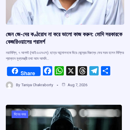
জেন জে-দের কণ্ঠরোধ না করে ভালো কাজ করুন: মোদি সরকারকে
কেজরিওয়ালের পরামর্শ
নয়াদিল্লি, ৭ আগস্ট (আইএএনএস): ছাত্র আন্দোলনকে ঘিরে কেন্দ্রের বিরুদ্ধে ফের সরব হলেন দিল্লির
প্রাক্তন মুখ্যমন্ত্রী তথা আম আদমি…
F
W
X
T
T
S
Share
a
h
hr
el
h
By
Taniya Chakraborty
Aug 7, 2026
ce
at
e
e
ar
b
s
a
gr
e
o
A
d
a
o
p
s
m
দিনের খবর
k
p