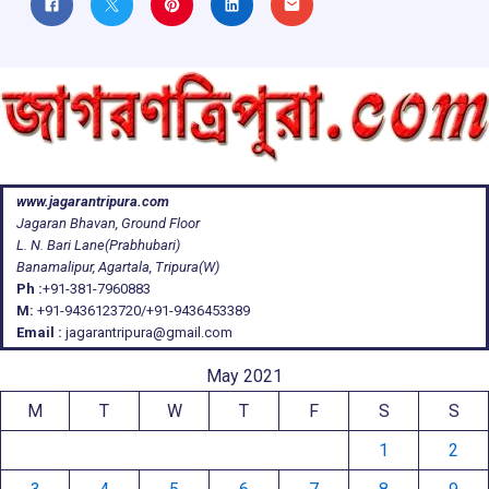
www.jagarantripura.com
Jagaran Bhavan, Ground Floor
L. N. Bari Lane(Prabhubari)
Banamalipur, Agartala, Tripura(W)
Ph :
+91-381-7960883
M:
+91-9436123720/+91-9436453389
Email :
jagarantripura@gmail.com
May 2021
M
T
W
T
F
S
S
1
2