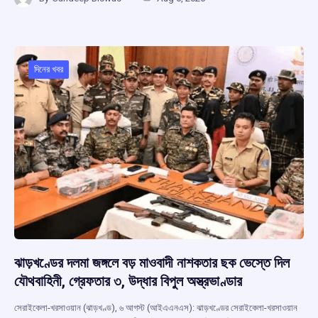
ce
at
e
e
ar
b
s
a
gr
e
o
A
d
a
o
p
s
m
দিনের খবর
k
p
ঝাড়খণ্ডের দলমা জঙ্গলে বড় মাওবাদী নাশকতার ছক ভেস্তে দিল
যৌথবাহিনী, গ্রেফতার ৩, উদ্ধার বিপুল অস্ত্রভাণ্ডার
সেরাইকেলা-খরসাওয়ান (ঝাড়খণ্ড), ৬ আগস্ট (আইএএনএস): ঝাড়খণ্ডের সেরাইকেলা-খরসাওয়ান