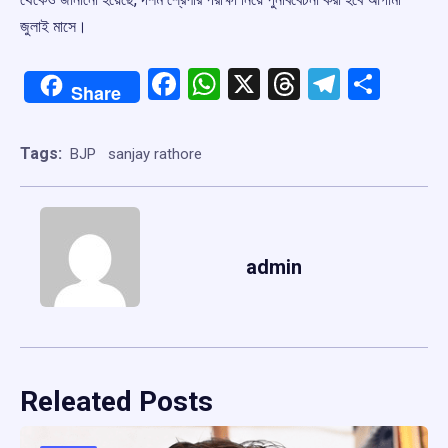
জুলাই মাসে।
Facebook
WhatsApp
X
Threads
Telegr
Shar
Share
Tags:
BJP
sanjay rathore
admin
Releated Posts