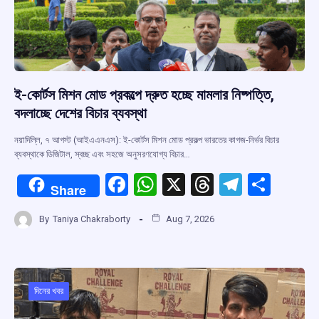
ই-কোর্টস মিশন মোড প্রকল্পে দ্রুত হচ্ছে মামলার নিষ্পত্তি,
বদলাচ্ছে দেশের বিচার ব্যবস্থা
নয়াদিল্লি, ৭ আগস্ট (আইএএনএস): ই-কোর্টস মিশন মোড প্রকল্প ভারতের কাগজ-নির্ভর বিচার
ব্যবস্থাকে ডিজিটাল, স্বচ্ছ এবং সহজে অনুসরণযোগ্য বিচার…
F
W
X
T
T
S
Share
a
h
hr
el
h
By
Taniya Chakraborty
Aug 7, 2026
ce
at
e
e
ar
b
s
a
gr
e
o
A
d
a
o
p
s
m
দিনের খবর