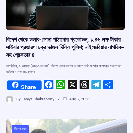
বিদেশ থেকে ডলার-সোনা পাঠানোর প্রলোভন, ১.৪৬ লক্ষ টাকার
সাইবার প্রতারণা চক্র ভাঙল দিল্লি পুলিশ; নাইজেরিয়ার নাগরিক-
সহ গ্রেফতার ৪
নয়াদিল্লি, ৭ আগস্ট (আইএএনএস): বিদেশ থেকে ডলার ও সোনা ভর্তি পার্সেল পাঠানোর প্রলোভন
দেখিয়ে ১ লক্ষ ৪৬ হাজার…
F
W
X
T
T
S
Share
a
h
hr
el
h
By
Taniya Chakraborty
Aug 7, 2026
ce
at
e
e
ar
b
s
a
gr
e
o
A
d
a
o
p
s
m
দিনের খবর