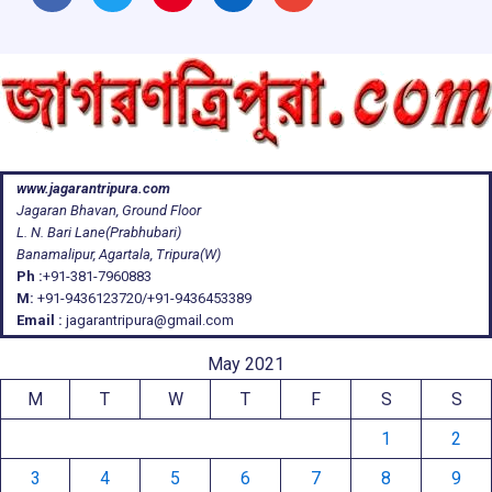
www.jagarantripura.com
Jagaran Bhavan, Ground Floor
L. N. Bari Lane(Prabhubari)
Banamalipur, Agartala, Tripura(W)
Ph :
+91-381-7960883
M:
+91-9436123720/+91-9436453389
Email :
jagarantripura@gmail.com
May 2021
M
T
W
T
F
S
S
1
2
3
4
5
6
7
8
9