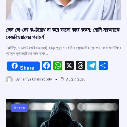
জেন জে-দের কণ্ঠরোধ না করে ভালো কাজ করুন: মোদি সরকারকে
কেজরিওয়ালের পরামর্শ
নয়াদিল্লি, ৭ আগস্ট (আইএএনএস): ছাত্র আন্দোলনকে ঘিরে কেন্দ্রের বিরুদ্ধে ফের সরব হলেন দিল্লির
প্রাক্তন মুখ্যমন্ত্রী তথা আম আদমি…
F
W
X
T
T
S
Share
a
h
hr
el
h
By
Taniya Chakraborty
Aug 7, 2026
ce
at
e
e
ar
b
s
a
gr
e
o
A
d
a
o
p
s
m
দিনের খবর
k
p