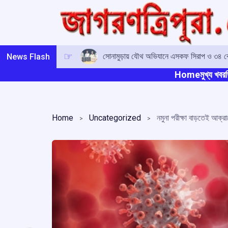
Skip
to
content
সোনামুড়ায় যৌথ অভিযানে এসকফ সিরাপ ও ৩৪ কে
News Flash
Home
মুখ্য খবর
ত
Home
Uncategorized