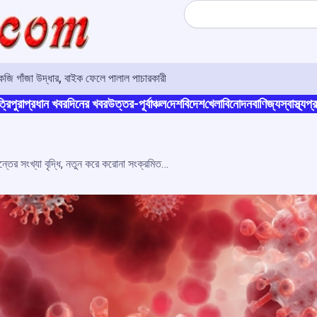
Search
জি গাঁজা উদ্ধার, বাইক ফেলে পালাল পাচারকারী
্রিপুরা
প্রধান খবর
দিনের খবর
উত্তর-পূর্বাঞ্চল
দেশ
বিদেশ
খেলা
বিনোদন
বাণিজ্য
স্বাস্থ্য
প্র
নমুনা পরীক্ষা বাড়তেই আক্রান্তের সংখ্যা বৃদ্ধি, নতুন করে করোনা সংক্রমিত ৭৭৩, মৃত তিন, সুস্থ ৯৬৫