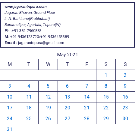
www.jagarantripura.com
Jagaran Bhavan, Ground Floor
L. N. Bari Lane(Prabhubari)
Banamalipur, Agartala, Tripura(W)
Ph :
+91-381-7960883
M:
+91-9436123720/+91-9436453389
Email :
jagarantripura@gmail.com
May 2021
M
T
W
T
F
S
S
1
2
3
4
5
6
7
8
9
10
11
12
13
14
15
16
17
18
19
20
21
22
23
24
25
26
27
28
29
30
31