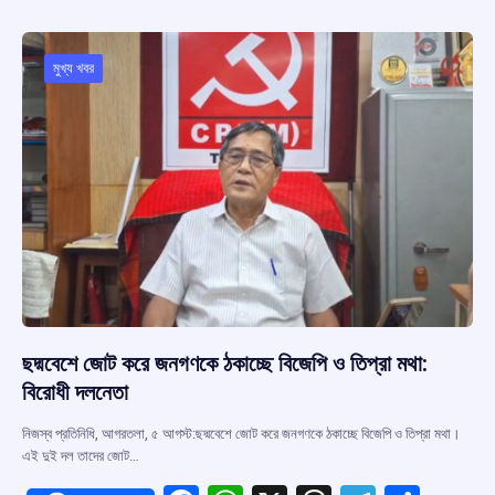
b
s
a
gr
e
o
A
d
a
o
p
s
m
মুখ্য খবর
k
p
ছদ্মবেশে জোট করে জনগণকে ঠকাচ্ছে বিজেপি ও তিপ্রা মথা:
বিরোধী দলনেতা
নিজস্ব প্রতিনিধি, আগরতলা, ৫ আগস্ট:ছদ্মবেশে জোট করে জনগণকে ঠকাচ্ছে বিজেপি ও তিপ্রা মথা।
এই দুই দল তাদের জোট…