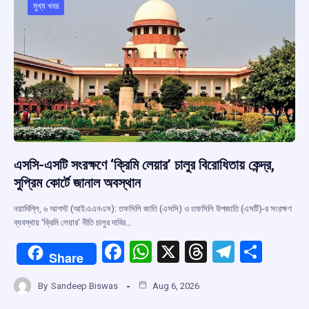
o
p
s
m
মুখ্য খবর
k
p
এসসি-এসটি সংরক্ষণে ‘ক্রিমি লেয়ার’ চালুর বিরোধিতায় কেন্দ্র,
সুপ্রিম কোর্টে জানাল অবস্থান
নয়াদিল্লি, ৬ আগস্ট (আইএএনএস): তফসিলি জাতি (এসসি) ও তফসিলি উপজাতি (এসটি)-র সংরক্ষণ
ব্যবস্থায় ‘ক্রিমি লেয়ার’ নীতি চালুর দাবির…
F
W
X
T
T
S
Share
a
h
hr
el
h
By
Sandeep Biswas
Aug 6, 2026
ce
at
e
e
ar