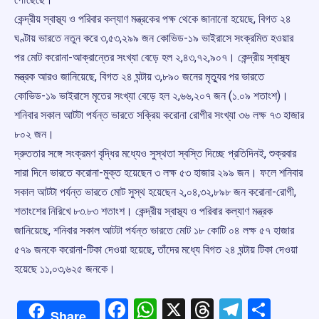
কেন্দ্রীয় স্বাস্থ্য ও পরিবার কল্যাণ মন্ত্রকের পক্ষ থেকে জানানো হয়েছে, বিগত ২৪
ঘণ্টায় ভারতে নতুন করে ৩,৫৩,২৯৯ জন কোভিড-১৯ ভাইরাসে সংক্রমিত হওয়ার
পর মোট করোনা-আক্রান্তের সংখ্যা বেড়ে হল ২,৪৩,৭২,৯০৭। কেন্দ্রীয় স্বাস্থ্য
মন্ত্রক আরও জানিয়েছে, বিগত ২৪ ঘন্টায় ৩,৮৯০ জনের মৃত্যুর পর ভারতে
কোভিড-১৯ ভাইরাসে মৃতের সংখ্যা বেড়ে হল ২,৬৬,২০৭ জন (১.০৯ শতাংশ)।
শনিবার সকাল আটটা পর্যন্ত ভারতে সক্রিয় করোনা রোগীর সংখ্যা ৩৬ লক্ষ ৭৩ হাজার
৮০২ জন।
দ্রুততার সঙ্গে সংক্রমণ বৃদ্ধির মধ্যেও সুস্থতা স্বস্তি দিচ্ছে প্রতিদিনই, শুক্রবার
সারা দিনে ভারতে করোনা-মুক্ত হয়েছেন ৩ লক্ষ ৫৩ হাজার ২৯৯ জন। ফলে শনিবার
সকাল আটটা পর্যন্ত ভারতে মোট সুস্থ হয়েছেন ২,০৪,৩২,৮৯৮ জন করোনা-রোগী,
শতাংশের নিরিখে ৮৩.৮৩ শতাংশ। কেন্দ্রীয় স্বাস্থ্য ও পরিবার কল্যাণ মন্ত্রক
জানিয়েছে, শনিবার সকাল আটটা পর্যন্ত ভারতে মোট ১৮ কোটি ০৪ লক্ষ ৫৭ হাজার
৫৭৯ জনকে করোনা-টিকা দেওয়া হয়েছে, তাঁদের মধ্যে বিগত ২৪ ঘন্টায় টিকা দেওয়া
হয়েছে ১১,০৩,৬২৫ জনকে।
Facebook
WhatsApp
X
Threads
Telegr
Shar
Share