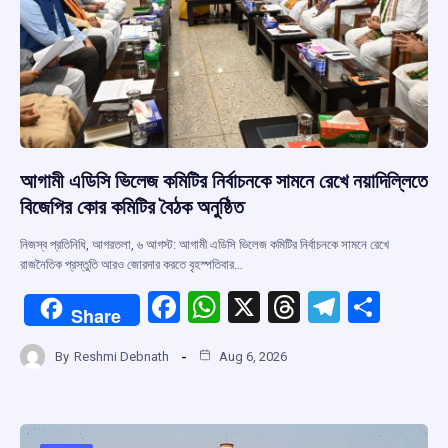
আগামী এডিসি ভিলেজ কমিটির নির্বাচনকে সামনে রেখে নয়াদিল্লিতে
বিজেপির কোর কমিটির বৈঠক অনুষ্ঠিত
নিজস্ব প্রতিনিধি, আগরতলা, ৬ আগস্ট: আগামী এডিসি ভিলেজ কমিটির নির্বাচনকে সামনে রেখে
রাজনৈতিক প্রস্তুতি আরও জোরদার করতে বৃহস্পতিবার…
F
W
X
T
T
S
Share
a
h
hr
el
h
By
Reshmi Debnath
Aug 6, 2026
ce
at
e
e
ar
b
s
a
gr
e
o
A
d
a