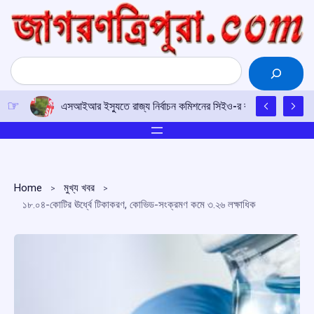
Skip
to
content
Search
এসআইআর ইস্যুতে রাজ্য নির্বাচন কমিশনের সিইও-র কাছে আইপিএফটির ড
Home
মুখ্য খবর
১৮.০৪-কোটির ঊর্ধ্বে টিকাকরণ, কোভিড-সংক্রমণ কমে ৩.২৬ লক্ষাধিক