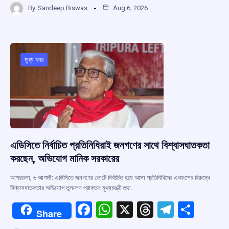
By
Sandeep Biswas
Aug 6, 2026
ce
at
e
e
ar
b
s
a
gr
e
o
A
d
a
o
p
s
m
মুখ্য খবর
k
p
এডিসিতে নির্বাচিত প্রতিনিধিরাই জনগণের সাথে বিশ্বাসঘাতকতা
করছেন, অভিযোগ মানিক সরকারের
আগরতলা, ৬ আগস্ট: এডিসিতে জনগণের ভোটে নির্বাচিত হয়ে আসা প্রতিনিধিদের একাংশের বিরুদ্ধে
বিশ্বাসঘাতকতার অভিযোগ তুললেন প্রাক্তন মুখ্যমন্ত্রী তথা…
F
W
X
T
T
S
Share
a
h
hr
el
h