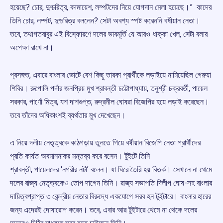
হয়েছে? চোর, দুশ্চরিত্র, বদমায়েশ, লম্পটদের নিয়ে যোগদান মেলা হয়েছে।” কাদের
তিনি চোর, লম্পট, দুশ্চরিত্র বললেন? সেটা অবশ্য স্পষ্ট করেননি বর্ষীয়ান নেতা।
তবে, তথাগতবাবুর এই বিস্ফোরণে দলের ভাবমূর্তি যে আরও ধাক্কা খেল, সেটা বলার
অপেক্ষা রাখে না।
প্রসঙ্গত, এবারে বাংলার ভোটে বেশ কিছু তারকা প্রার্থীকে লড়াইয়ে নামিয়েছিল গেরুয়া
শিবির। রুপোলি পর্দার জনপ্রিয় মুখ শ্রাবন্তী চট্টোপাধ্যায়, তনুশ্রী চক্রবর্তী, পায়েল
সরকার, পার্ণো মিত্র, যশ দাশগুপ্ত, রুদ্রনীল ঘোষরা বিজেপির হয়ে লড়াই করেছেন।
তবে তাঁদের অধিকাংশই ব্যর্থতার মুখ দেখেছেন।
এ নিয়ে দলীয় নেতৃত্বকে কাঠগড়ায় তুলতে গিয়ে বর্ষীয়ান বিজেপি নেতা প্রার্থীদের
প্রতি কার্যত অবমাননাকর মন্তব্য করে বসেন। টুইটে তিনি
শ্রাবন্তী, পায়েলদের ‘নগরীর নটী’ বলেন। যা ঘিরে তৈরি হয় বিতর্ক। সেখানে না থেমে
দলের রাজ্য নেতৃত্বকেও তোপ দাগেন তিনি। রাজ্য সভাপতি দিলীপ ঘোষ-সহ বাংলার
দায়িত্বপ্রাপ্ত ৩ কেন্দ্রীয় নেতার বিরুদ্ধে একযোগে সরব হন টুইটারে। বাংলার হারের
জন্য এদেরই দোষারোপ করেন। তবে, এবার আর টুইটারে থেমে না থেকে দলের