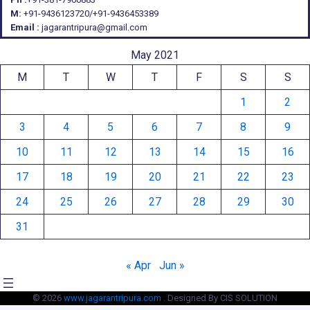
M:
+91-9436123720/+91-9436453389
Email :
jagarantripura@gmail.com
May 2021
M
T
W
T
F
S
S
1
2
3
4
5
6
7
8
9
10
11
12
13
14
15
16
17
18
19
20
21
22
23
24
25
26
27
28
29
30
31
« Apr
Jun »
© 2026
www.jagarantripura.com .
Designed By CIS SOLUTION