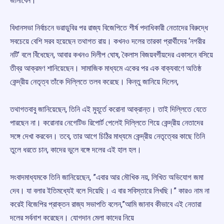
জানাবেন।
বিধানসভা নির্বাচনে ভরাডুবির পর রাজ্য বিজেপিতে শীর্ষ পদাধিকারী নেতাদের বিরুদ্ধে
সবচেয়ে বেশি সরব হয়েছেন তথাগত রায়। কখনও দলের তারকা প্রার্থীদের ‘নগরীর
নটি’ বলে বিঁধেছেন, আবার কখনও দিলীপ ঘোষ, কৈলাস বিজয়বর্গীয়দের একাসনে বসিয়ে
তীব্র আক্রমণ শানিয়েছেন। সামাজিক মাধ্যমে একের পর এক বাক্যবাণে অতিষ্ঠ
কেন্দ্রীয় নেতৃত্ব তাঁকে দিল্লিতে তলব করেছে। কিন্তু জানিয়ে দিলেন,
তথাগতবাবু জানিয়েছেন, তিনি এই মুহূর্তে করোনা আক্রান্ত। তাই দিল্লিতে যেতে
পারছেন না। করোনার নেগেটিভ রিপোর্ট পেলেই দিল্লিতে গিয়ে কেন্দ্রীয় নেতাদের
সঙ্গে দেখা করবেন। তবে, তার আগে চিঠির মাধ্যমে কেন্দ্রীয় নেতৃত্বের কাছে তিনি
তুলে ধরতে চান, কাদের ভুলে বঙ্গে দলের এই হাল হল।
সংবাদমাধ্যমকে তিনি জানিয়েছেন, ”এবার আর মৌখিক নয়, লিখিত অভিযোগ জমা
দেব। যা বলার ইতিমধ্যেই বলে দিয়েছি। এ বার সবিস্তারে লিখছি।” কারও নাম না
করেই বিজেপির প্রাক্তন রাজ্য সভাপতি বলেন,”আমি জানাব কীভাবে এই নেতারা
দলের সর্বনাশ করেছেন। যোগদান মেলা কাদের নিয়ে