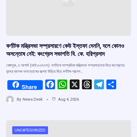
কর্ণাটক মন্ত্রিসভা সম্প্রসারণে কেউ ইস্তফা দেননি, দলে কোনও
অসন্তোষ নেই: কংগ্রেস সভাপতি বি. কে. হরিপ্রসাদ
বেঙ্গালুরু, ৪ আগস্ট (আইএএনএস): কর্ণাটকে সাম্প্রতিক মন্ত্রিসভা সম্প্রসারণকে ঘিরে কংগ্রেসের
অন্দরে ব্যাপক অসন্তোষের জল্পনা উড়িয়ে দিয়ে কর্ণাটক প্রদেশ…
F
W
X
T
T
S
Share
a
h
hr
el
h
By
News Desk
Aug 4, 2026
ce
at
e
e
ar
b
s
a
gr
e
o
A
d
a
o
p
s
m
UNCATEGORIZED