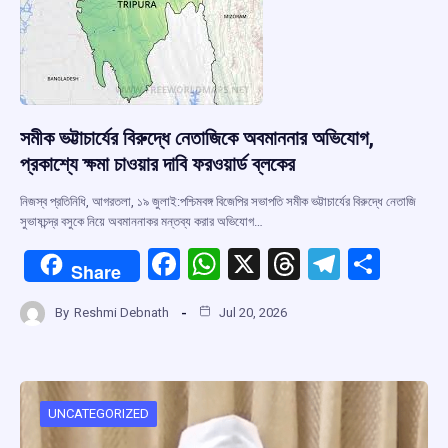
সমীক ভট্টাচার্যের বিরুদ্ধে নেতাজিকে অবমাননার অভিযোগ,
প্রকাশ্যে ক্ষমা চাওয়ার দাবি ফরওয়ার্ড ব্লকের
নিজস্ব প্রতিনিধি, আগরতলা, ১৯ জুলাই:পশ্চিমবঙ্গ বিজেপির সভাপতি সমীক ভট্টাচার্যের বিরুদ্ধে নেতাজি
সুভাষচন্দ্র বসুকে নিয়ে অবমাননাকর মন্তব্য করার অভিযোগ…
F
W
X
T
T
S
Share
a
h
hr
el
h
By
Reshmi Debnath
Jul 20, 2026
ce
at
e
e
ar
b
s
a
gr
e
o
A
d
a
o
p
s
m
UNCATEGORIZED