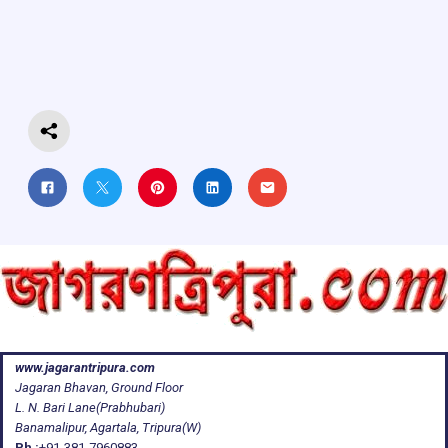
b
s
a
gr
e
o
A
d
a
o
p
s
m
k
p
www.jagarantripura.com
Jagaran Bhavan, Ground Floor
L. N. Bari Lane(Prabhubari)
Banamalipur, Agartala, Tripura(W)
Ph :
+91-381-7960883