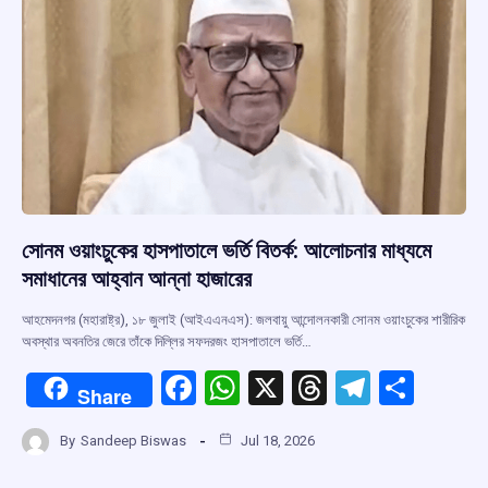
k
p
সোনম ওয়াংচুকের হাসপাতালে ভর্তি বিতর্ক: আলোচনার মাধ্যমে
সমাধানের আহ্বান আন্না হাজারের
আহমেদনগর (মহারাষ্ট্র), ১৮ জুলাই (আইএএনএস): জলবায়ু আন্দোলনকারী সোনম ওয়াংচুকের শারীরিক
অবস্থার অবনতির জেরে তাঁকে দিল্লির সফদরজং হাসপাতালে ভর্তি…
F
W
X
T
T
S
Share
a
h
hr
el
h
By
Sandeep Biswas
Jul 18, 2026
ce
at
e
e
ar