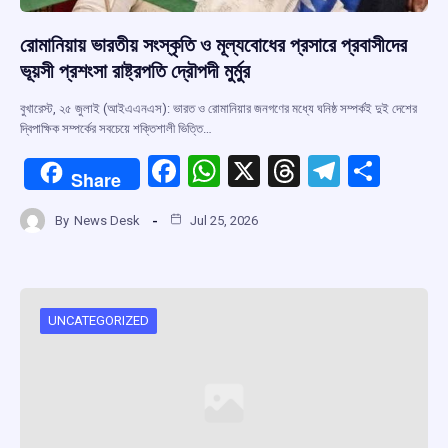
রোমানিয়ায় ভারতীয় সংস্কৃতি ও মূল্যবোধের প্রসারে প্রবাসীদের
ভূয়সী প্রশংসা রাষ্ট্রপতি দ্রৌপদী মুর্মুর
বুখারেস্ট, ২৫ জুলাই (আইএএনএস): ভারত ও রোমানিয়ার জনগণের মধ্যে ঘনিষ্ঠ সম্পর্কই দুই দেশের
দ্বিপাক্ষিক সম্পর্কের সবচেয়ে শক্তিশালী ভিত্তি…
F
W
X
T
T
S
Share
a
h
hr
el
h
By
News Desk
Jul 25, 2026
ce
at
e
e
ar
b
s
a
gr
e
o
A
d
a
o
p
s
m
UNCATEGORIZED
k
p