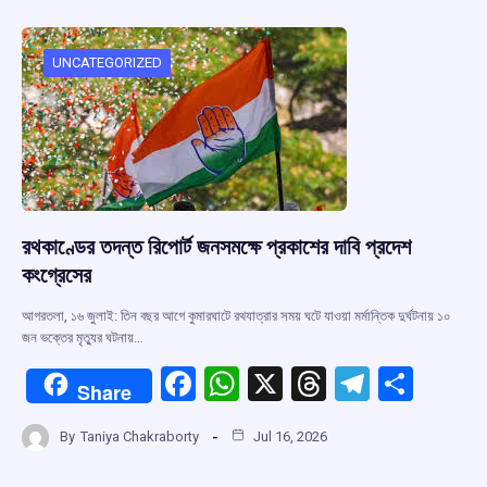
b
s
a
gr
e
o
A
d
a
o
p
s
m
UNCATEGORIZED
k
p
রথকাণ্ডের তদন্ত রিপোর্ট জনসমক্ষে প্রকাশের দাবি প্রদেশ
কংগ্রেসের
আগরতলা, ১৬ জুলাই: তিন বছর আগে কুমারঘাটে রথযাত্রার সময় ঘটে যাওয়া মর্মান্তিক দুর্ঘটনায় ১০
জন ভক্তের মৃত্যুর ঘটনায়…
F
W
X
T
T
S
Share
a
h
hr
el
h
By
Taniya Chakraborty
Jul 16, 2026
ce
at
e
e
ar