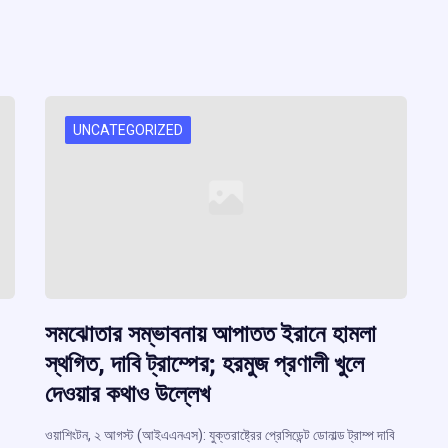
UNCATEGORIZED
সমঝোতার সম্ভাবনায় আপাতত ইরানে হামলা
স্থগিত, দাবি ট্রাম্পের; হরমুজ প্রণালী খুলে
দেওয়ার কথাও উল্লেখ
ওয়াশিংটন, ২ আগস্ট (আইএএনএস): যুক্তরাষ্ট্রের প্রেসিডেন্ট ডোনাল্ড ট্রাম্প দাবি