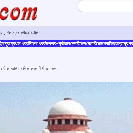
Search
, উদয়পুরে বর্ণাঢ্য র‍্যালি
্রিপুরা
প্রধান খবর
দিনের খবর
উত্তর-পূর্বাঞ্চল
দেশ
বিদেশ
খেলা
বিনোদন
বাণিজ্য
স্বাস্থ্য
প্র
িধানিক, আইন বাতিল করল শীর্ষ আদালত