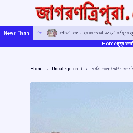
Skip
to
content
গোমতী জেলায় ‘হর ঘর তেরঙ্গা-২০২৬’ কর্মসূচির সূচনা
News Flash
Home
মুখ্য খবর
ত
Home
Uncategorized
মারাঠা সংরক্ষণ আইন অসাংব