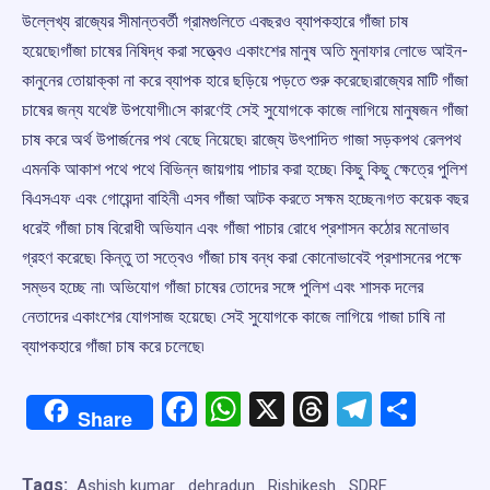
উল্লেখ্য রাজ্যের সীমান্তবর্তী গ্রামগুলিতে এবছরও ব্যাপকহারে গাঁজা চাষ
হয়েছে৷গাঁজা চাষের নিষিদ্ধ করা সত্ত্বেও একাংশের মানুষ অতি মুনাফার লোভে আইন-
কানুনের তোয়াক্কা না করে ব্যাপক হারে ছড়িয়ে পড়তে শুরু করেছে৷রাজ্যের মাটি গাঁজা
চাষের জন্য যথেষ্ট উপযোগী৷সে কারণেই সেই সুযোগকে কাজে লাগিয়ে মানুষজন গাঁজা
চাষ করে অর্থ উপার্জনের পথ বেছে নিয়েছে৷ রাজ্যে উৎপাদিত গাজা সড়কপথ রেলপথ
এমনকি আকাশ পথে পথে বিভিন্ন জায়গায় পাচার করা হচ্ছে৷ কিছু কিছু ক্ষেত্রে পুলিশ
বিএসএফ এবং গোয়েন্দা বাহিনী এসব গাঁজা আটক করতে সক্ষম হচ্ছেন৷গত কয়েক বছর
ধরেই গাঁজা চাষ বিরোধী অভিযান এবং গাঁজা পাচার রোধে প্রশাসন কঠোর মনোভাব
গ্রহণ করেছে৷ কিন্তু তা সত্বেও গাঁজা চাষ বন্ধ করা কোনোভাবেই প্রশাসনের পক্ষে
সম্ভব হচ্ছে না৷ অভিযোগ গাঁজা চাষের তোদের সঙ্গে পুলিশ এবং শাসক দলের
নেতাদের একাংশের যোগসাজ হয়েছে৷ সেই সুযোগকে কাজে লাগিয়ে গাজা চাষি না
ব্যাপকহারে গাঁজা চাষ করে চলেছে৷
Facebook
WhatsApp
X
Threads
Telegr
Shar
Share
Tags:
Ashish kumar
dehradun
Rishikesh
SDRF