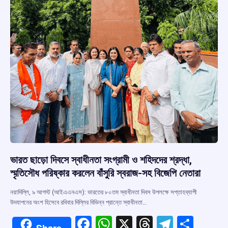
ভারত ছাড়ো দিবসে স্বাধীনতা সংগ্রামী ও শহিদদের শ্রদ্ধা,
স্মৃতিসৌধ পরিষ্কার করলেন বাঁসুরি স্বরাজ-সহ বিজেপি নেতারা
নয়াদিল্লি, ৯ আগস্ট (আইএএনএস): ভারতের ৮০তম স্বাধীনতা দিবস উপলক্ষে সপ্তাহব্যাপী
উদযাপনের অংশ হিসেবে রবিবার দিল্লির বিভিন্ন প্রান্তে স্বাধীনতা…
F
W
X
T
T
S