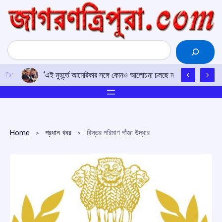
Skip
to
content
Search
‘এই মুহূর্তে আমেরিকার সঙ্গে কোনও আলোচনা চলছে না’: ইরানের বিদেশমন্ত্
Home
প্রধান খবর
বিস্তর পরিমাণ গাঁজা উদ্ধার