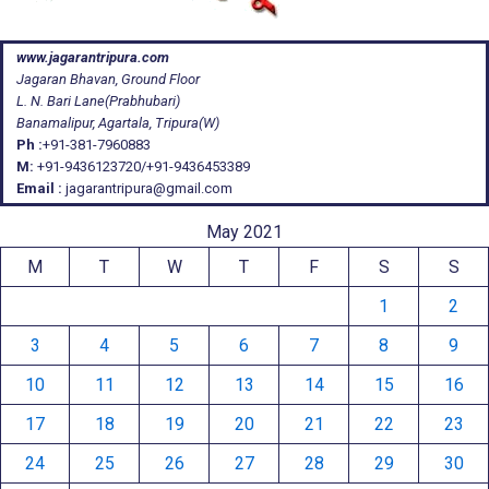
www.jagarantripura.com
Jagaran Bhavan, Ground Floor
L. N. Bari Lane(Prabhubari)
Banamalipur, Agartala, Tripura(W)
Ph :
+91-381-7960883
M:
+91-9436123720/+91-9436453389
Email :
jagarantripura@gmail.com
May 2021
M
T
W
T
F
S
S
1
2
3
4
5
6
7
8
9
10
11
12
13
14
15
16
17
18
19
20
21
22
23
24
25
26
27
28
29
30