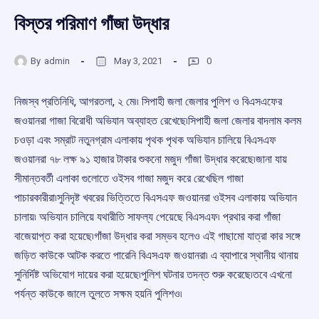
বিস্তর পরিমাণ গাঁজা উদ্ধার
By
admin
May 3, 2021
0
নিজস্ব প্রতিনিধি, আগরতলা, ২ মে৷৷ সিপাহী জলা জেলার পুলিশ ও বিএসএফের
জওয়ানরা গাজা বিরোধী অভিযান অব্যাহত রেখেছে৷সিপাহী জলা জেলার বাদলাম কলম
চওড়া এবং সম্রাট নতুনগ্রাম এলাকায় পৃথক পৃথক অভিযান চালিয়ে বিএসএফ
জওয়ানরা ৭৮ লক্ষ ৯১ হাজার টাকার শুকনো মজুদ গাঁজা উদ্ধার করেছে৷জানা যায়
সীমান্তবর্তী এলাকা গুলোতে ওইসব গাজা মজুদ করে রেখেছিল গাজা
পাচারকারীরা৷সুনিদৃষ্ট খবরের ভিত্তিতে বিএসএফ জওয়ানরা ওইসব এলাকায় অভিযান
চালায়৷ অভিযান চালিয়ে যথারীতি সাফল্য পেয়েছে বিএসএফ৷ প্রথার করা গাঁজা
বাজেয়াপ্ত করা হয়েছে৷গাঁজা উদ্ধার করা সম্ভব হলেও এই গাছামো যাত্রা কার সঙ্গে
জড়িত কাউকে আটক করতে পারেনি বিএসএফ জওয়ানরা৷ এ ব্যাপারে স্থানীয় থানায়
সুনির্দিষ্ট অভিযোগ দায়ের করা হয়েছে৷পুলিশ ঘটনার তদন্ত শুরু করেছে৷তবে এখনো
পর্যন্ত কাউকে জালে তুলতে সক্ষম হয়নি পুলিশও৷