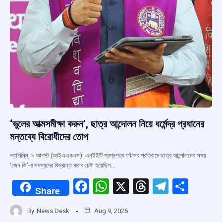
‘ভুলের আত্মসমীক্ষা করুন’, ছাত্র আন্দোলন নিয়ে ধর্মেন্দ্র প্রধানের
মন্তব্যে বিরোধীদের তোপ
নয়াদিল্লি, ৯ আগস্ট (আইএএনএস): এনইইটি প্রশ্নপত্র ফাঁসের প্রতিবাদে ছাত্র আন্দোলনের সময়
‘জেন জি’-র সদস্যদের বিভ্রান্ত করার চেষ্টা হয়েছিল…
F
W
X
T
T
S
Share
a
h
hr
el
h
By
News Desk
Aug 9, 2026
ce
at
e
e
ar