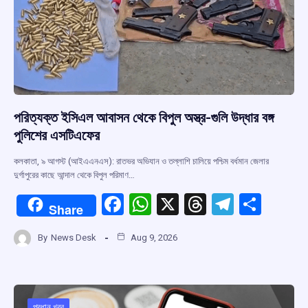
পরিত্যক্ত ইসিএল আবাসন থেকে বিপুল অস্ত্র-গুলি উদ্ধার বঙ্গ
পুলিশের এসটিএফের
কলকাতা, ৯ আগস্ট (আইএএনএস): রাতভর অভিযান ও তল্লাশি চালিয়ে পশ্চিম বর্ধমান জেলার
দুর্গাপুরের কাছে আন্দাল থেকে বিপুল পরিমাণ…
F
W
X
T
T
S
Share
a
h
hr
el
h
By
News Desk
Aug 9, 2026
ce
at
e
e
ar
b
s
a
gr
e
o
A
d
a
প্রধান খবর