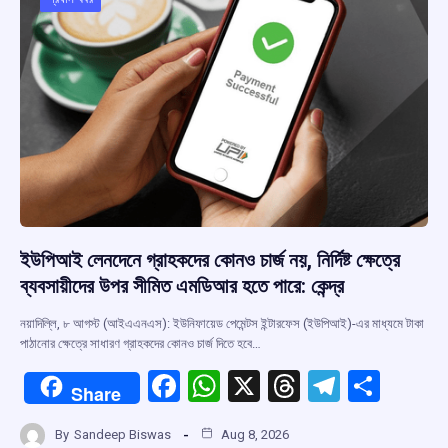
o
p
s
m
k
p
ইউপিআই লেনদেনে গ্রাহকদের কোনও চার্জ নয়, নির্দিষ্ট ক্ষেত্রে
ব্যবসায়ীদের উপর সীমিত এমডিআর হতে পারে: কেন্দ্র
নয়াদিল্লি, ৮ আগস্ট (আইএএনএস): ইউনিফায়েড পেমেন্টস ইন্টারফেস (ইউপিআই)-এর মাধ্যমে টাকা
পাঠানোর ক্ষেত্রে সাধারণ গ্রাহকদের কোনও চার্জ দিতে হবে…
F
W
X
T
T
S
Share
a
h
hr
el
h
By
Sandeep Biswas
Aug 8, 2026