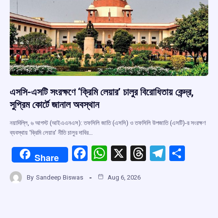
k
p
এসসি-এসটি সংরক্ষণে ‘ক্রিমি লেয়ার’ চালুর বিরোধিতায় কেন্দ্র,
সুপ্রিম কোর্টে জানাল অবস্থান
নয়াদিল্লি, ৬ আগস্ট (আইএএনএস): তফসিলি জাতি (এসসি) ও তফসিলি উপজাতি (এসটি)-র সংরক্ষণ
ব্যবস্থায় ‘ক্রিমি লেয়ার’ নীতি চালুর দাবির…
F
W
X
T
T
S
Share
a
h
hr
el
h
By
Sandeep Biswas
Aug 6, 2026
ce
at
e
e
ar
b
s
a
gr
e
o
A
d
a