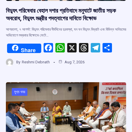
বিদ্যুৎ পরিষেবার বেহাল দশার প্রতিবাদে মনুঘাটে জাতীয় সড়ক
অবরোধ, বিদ্যুৎ মন্ত্রীর পদত্যাগের দাবিতে বিক্ষোভ
আগরতলা, ৭ আগস্ট: বিদ্যুৎ পরিষেবার দীর্ঘদিনের দুরবস্থা, ঘন ঘন বিদ্যুৎ বিভ্রাট এবং বিভিন্ন অনিয়মের
অভিযোগে শুক্রবার বিক্ষোভে ফেটে…
F
W
X
T
T
S
Share
a
h
hr
el
h
By
Reshmi Debnath
Aug 7, 2026
ce
at
e
e
ar
b
s
a
gr
e
o
A
d
a
o
p
s
m
মুখ্য খবর
k
p