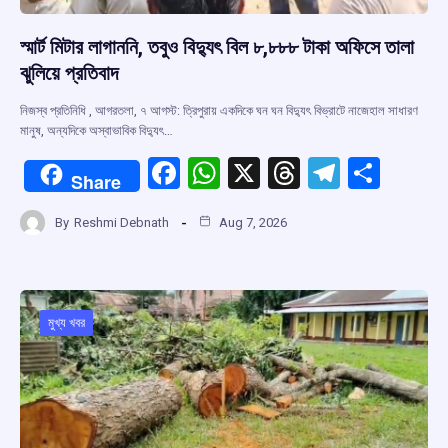
স্মার্ট মিটার লাগাননি, তবুও বিদ্যুৎ বিল ৮,৮৮৮ টাকা অফিসে তালা
ঝুলিয়ে প্রতিবাদ
নিজস্ব প্রতিনিধি , আগরতলা, ৭ আগস্ট: ত্রিপুরায় একদিকে ঘন ঘন বিদ্যুৎ বিভ্রাটে নাজেহাল সাধারণ
মানুষ, অন্যদিকে অস্বাভাবিক বিদ্যুৎ…
F
W
X
T
T
S
Share
a
h
hr
el
h
By
Reshmi Debnath
Aug 7, 2026
ce
at
e
e
ar
b
s
a
gr
e
o
A
d
a
o
p
s
m
মুখ্য খবর
k
p