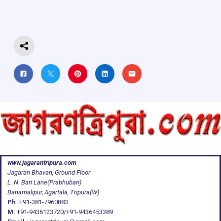
o
p
s
m
k
p
www.jagarantripura.com
Jagaran Bhavan, Ground Floor
L. N. Bari Lane(Prabhubari)
Banamalipur, Agartala, Tripura(W)
Ph :
+91-381-7960883
M:
+91-9436123720/+91-9436453389