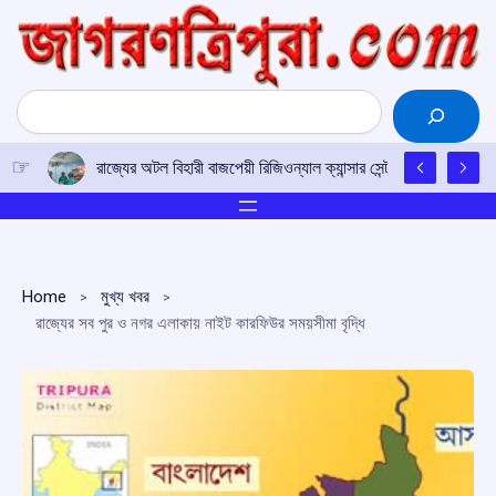
Skip
to
content
Search
রাজ্যের অটল বিহারী বাজপেয়ী রিজিওন্যাল ক্যান্সার সেন্টারে উত্তর-পূর্ব
Home
মুখ্য খবর
রাজ্যের সব পুর ও নগর এলাকায় নাইট কারফিউর সময়সীমা বৃদ্ধি