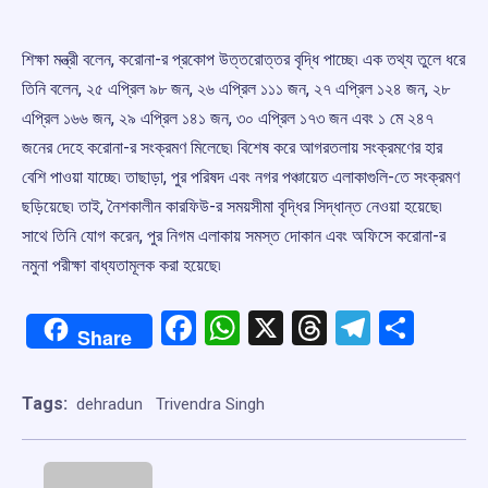
শিক্ষা মন্ত্রী বলেন, করোনা-র প্রকোপ উত্তরোত্তর বৃদ্ধি পাচ্ছে৷ এক তথ্য তুলে ধরে
তিনি বলেন, ২৫ এপ্রিল ৯৮ জন, ২৬ এপ্রিল ১১১ জন, ২৭ এপ্রিল ১২৪ জন, ২৮
এপ্রিল ১৬৬ জন, ২৯ এপ্রিল ১৪১ জন, ৩০ এপ্রিল ১৭৩ জন এবং ১ মে ২৪৭
জনের দেহে করোনা-র সংক্রমণ মিলেছে৷ বিশেষ করে আগরতলায় সংক্রমণের হার
বেশি পাওয়া যাচ্ছে৷ তাছাড়া, পুর পরিষদ এবং নগর পঞ্চায়েত এলাকাগুলি-তে সংক্রমণ
ছড়িয়েছে৷ তাই, নৈশকালীন কারফিউ-র সময়সীমা বৃদ্ধির সিদ্ধান্ত নেওয়া হয়েছে৷
সাথে তিনি যোগ করেন, পুর নিগম এলাকায় সমস্ত দোকান এবং অফিসে করোনা-র
নমুনা পরীক্ষা বাধ্যতামূলক করা হয়েছে৷
Facebook
WhatsApp
X
Threads
Telegr
Shar
Share
Tags:
dehradun
Trivendra Singh