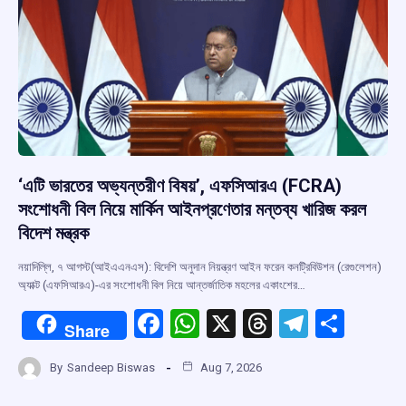
k
p
‘এটি ভারতের অভ্যন্তরীণ বিষয়’, এফসিআরএ (FCRA)
সংশোধনী বিল নিয়ে মার্কিন আইনপ্রণেতার মন্তব্য খারিজ করল
বিদেশ মন্ত্রক
নয়াদিল্লি, ৭ আগস্ট(আইএএনএস): বিদেশি অনুদান নিয়ন্ত্রণ আইন ফরেন কনট্রিবিউশন (রেগুলেশন)
অ্যাক্ট (এফসিআরএ)-এর সংশোধনী বিল নিয়ে আন্তর্জাতিক মহলের একাংশের…
F
W
X
T
T
S
Share
a
h
hr
el
h
By
Sandeep Biswas
Aug 7, 2026
ce
at
e
e
ar