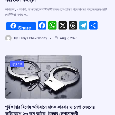
আগরতলা, ৭ আগস্ট: আগরতলাকে স্মার্ট সিটি হিসেবে গড়ে তোলার নামে সাধারণ মানুষের করের কোটি
কোটি টাকা অপচয় ও…
F
W
X
T
T
S
Share
a
h
hr
el
h
By
Taniya Chakraborty
Aug 7, 2026
ce
at
e
e
ar
b
s
a
gr
e
o
A
d
a
o
p
s
m
মুখ্য খবর
k
p
পূর্ব থানার বিশেষ অভিযানে মাদক কারবার ও নেশা সেবনের
অভিযোগে ২৩ জন আটক, উদ্ধার নেশাসামগ্রী