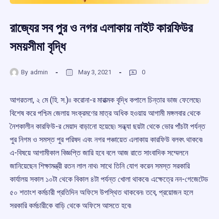
রাজ্যের সব পুর ও নগর এলাকায় নাইট কারফিউর
সময়সীমা বৃদ্ধি
By
admin
May 3, 2021
0
আগরতলা, ২ মে (হি. স.)৷৷ করোনা-র মারাত্মক বৃদ্ধি কপালে চিন্তার ভাজ ফেলেছে৷
বিশেষ করে পশ্চিম জেলায় সংক্রমণের মাত্র অধিক হওয়ায় আগামী মঙ্গলবার থেকে
নৈশকালীন কারফিউ-র মেয়াদ বাড়ানো হয়েছে৷ সন্ধ্যা ছয়টা থেকে ভোর পাঁচটা পর্যন্ত
পুর নিগম ও সমস্ত পুর পরিষদ এবং নগর পঞ্চায়েত এলাকায় কারফিউ বলবৎ থাকবে৷
এ-বিষয়ে আগামীকাল বিজ্ঞপ্তি জারি হবে বলে আজ রাতে সাংবাদিক সম্মেলনে
জানিয়েছেন শিক্ষামন্ত্রী রতন লাল নাথ৷ সাথে তিনি যোগ করেন সমস্ত সরকারি
কার্যালয় সকাল ১০টা থেকে বিকাল ৪টা পর্যন্ত খোলা থাকবে৷ এক্ষেত্রে নন-গেজেটেড
৫০ শতাংশ কর্মচারী প্রতিদিন অফিসে উপস্থিত থাকবেন৷ তবে, প্রয়োজন হলে
সরকারি কর্মচারীকে বাড়ি থেকে অফিসে আসতে হবে৷