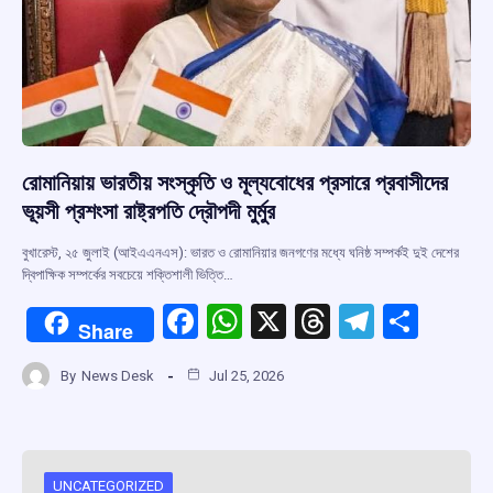
রোমানিয়ায় ভারতীয় সংস্কৃতি ও মূল্যবোধের প্রসারে প্রবাসীদের
ভূয়সী প্রশংসা রাষ্ট্রপতি দ্রৌপদী মুর্মুর
বুখারেস্ট, ২৫ জুলাই (আইএএনএস): ভারত ও রোমানিয়ার জনগণের মধ্যে ঘনিষ্ঠ সম্পর্কই দুই দেশের
দ্বিপাক্ষিক সম্পর্কের সবচেয়ে শক্তিশালী ভিত্তি…
F
W
X
T
T
S
Share
a
h
hr
el
h
By
News Desk
Jul 25, 2026
ce
at
e
e
ar
b
s
a
gr
e
o
A
d
a
UNCATEGORIZED