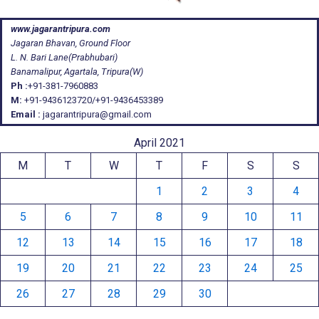
www.jagarantripura.com
Jagaran Bhavan, Ground Floor
L. N. Bari Lane(Prabhubari)
Banamalipur, Agartala, Tripura(W)
Ph :
+91-381-7960883
M:
+91-9436123720/+91-9436453389
Email :
jagarantripura@gmail.com
April 2021
M
T
W
T
F
S
S
1
2
3
4
5
6
7
8
9
10
11
12
13
14
15
16
17
18
19
20
21
22
23
24
25
26
27
28
29
30