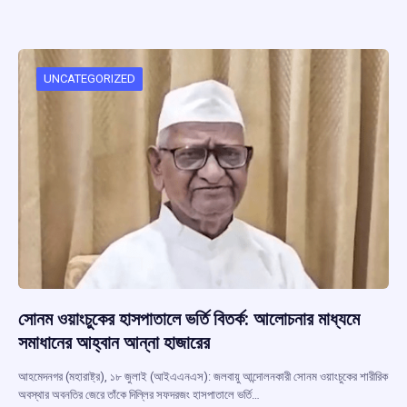
ce
at
e
e
ar
b
s
a
gr
e
o
A
d
a
o
p
s
m
UNCATEGORIZED
k
p
সোনম ওয়াংচুকের হাসপাতালে ভর্তি বিতর্ক: আলোচনার মাধ্যমে
সমাধানের আহ্বান আন্না হাজারের
আহমেদনগর (মহারাষ্ট্র), ১৮ জুলাই (আইএএনএস): জলবায়ু আন্দোলনকারী সোনম ওয়াংচুকের শারীরিক
অবস্থার অবনতির জেরে তাঁকে দিল্লির সফদরজং হাসপাতালে ভর্তি…