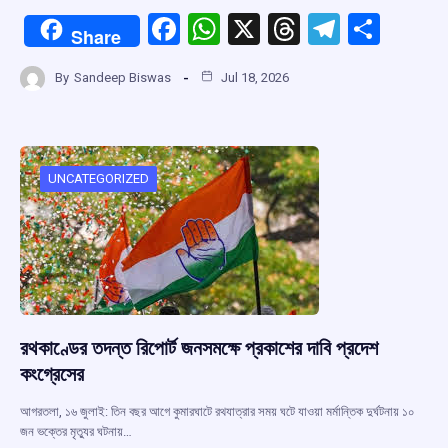
F
W
X
T
T
S
Share
a
h
hr
el
h
By
Sandeep Biswas
Jul 18, 2026
ce
at
e
e
ar
b
s
a
gr
e
o
A
d
a
o
p
s
m
UNCATEGORIZED
k
p
রথকাণ্ডের তদন্ত রিপোর্ট জনসমক্ষে প্রকাশের দাবি প্রদেশ
কংগ্রেসের
আগরতলা, ১৬ জুলাই: তিন বছর আগে কুমারঘাটে রথযাত্রার সময় ঘটে যাওয়া মর্মান্তিক দুর্ঘটনায় ১০
জন ভক্তের মৃত্যুর ঘটনায়…