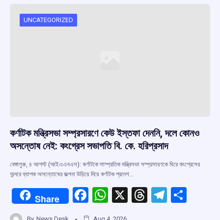
UNCATEGORIZED
কর্ণাটক মন্ত্রিসভা সম্প্রসারণে কেউ ইস্তফা দেননি, দলে কোনও
অসন্তোষ নেই: কংগ্রেস সভাপতি বি. কে. হরিপ্রসাদ
বেঙ্গালুরু, ৪ আগস্ট (আইএএনএস): কর্ণাটকে সাম্প্রতিক মন্ত্রিসভা সম্প্রসারণকে ঘিরে কংগ্রেসের
অন্দরে ব্যাপক অসন্তোষের জল্পনা উড়িয়ে দিয়ে কর্ণাটক প্রদেশ…
F
W
X
T
T
S
Share
a
h
hr
el
h
By
News Desk
Aug 4, 2026