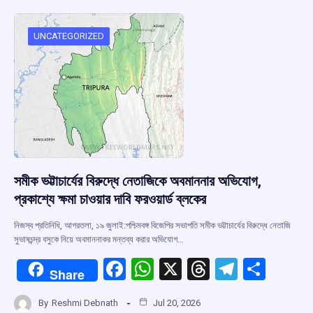
o
A
d
a
o
p
s
m
UNCATEGORIZED
k
p
সমীক ভট্টাচার্যের বিরুদ্ধে নেতাজিকে অবমাননার অভিযোগ,
প্রকাশ্যে ক্ষমা চাওয়ার দাবি ফরওয়ার্ড ব্লকের
নিজস্ব প্রতিনিধি, আগরতলা, ১৯ জুলাই:পশ্চিমবঙ্গ বিজেপির সভাপতি সমীক ভট্টাচার্যের বিরুদ্ধে নেতাজি
সুভাষচন্দ্র বসুকে নিয়ে অবমাননাকর মন্তব্য করার অভিযোগ…
F
W
X
T
T
S
Share
a
h
hr
el
h
By
Reshmi Debnath
Jul 20, 2026