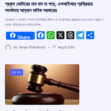
প্রকৃত ভোটারের নাম বাদ না পড়ে, এসআইআর প্রক্রিয়ায়
সতর্কতার আহ্বান মানিক সরকারের
আগরতলা, ৮ আগস্ট: স্পেশাল ইনটেনসিভ রিভিশন বা এসআইআর প্রক্রিয়ায় যাতে কোনও প্রকৃত ও
যোগ্য ভোটারের নাম ভোটার তালিকা…
F
W
X
T
T
S
Share
a
h
hr
el
h
By
Taniya Chakraborty
Aug 8, 2026
ce
at
e
e
ar
b
s
a
gr
e
o
A
d
a
o
p
s
m
মুখ্য খবর
k
p