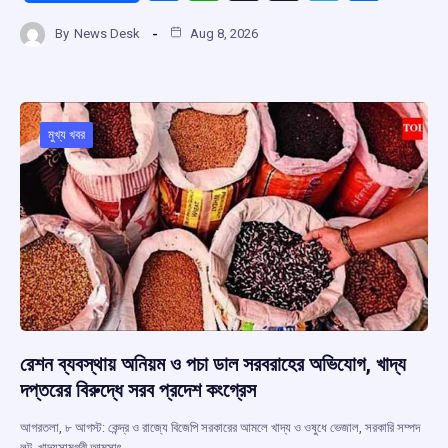
a
h
hr
el
h
By
News Desk
Aug 8, 2026
ce
at
e
e
ar
b
s
a
gr
e
o
A
d
a
o
p
s
m
মুখ্য খবর
k
p
রেশন ব্যবস্থায় অনিয়ম ও পচা ডাল সরবরাহের অভিযোগ, খাদ্য
দপ্তরের বিরুদ্ধে সরব প্রদেশ কংগ্রেস
আগরতলা, ৮ আগস্ট: কেন্দ্র ও রাজ্যে বিজেপি সরকারের আমলে খাদ্য ও ওষুধে ভেজাল, সরকারি সম্পদ
লুট, খাদ্যসামগ্রী আত্মসাৎ…