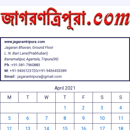
www.jagarantripura.com
Jagaran Bhavan, Ground Floor
L. N. Bari Lane(Prabhubari)
Banamalipur, Agartala, Tripura(W)
Ph :
+91-381-7960883
M:
+91-9436123720/+91-9436453389
Email :
jagarantripura@gmail.com
April 2021
M
T
W
T
F
S
S
1
2
3
4
5
6
7
8
9
10
11
12
13
14
15
16
17
18