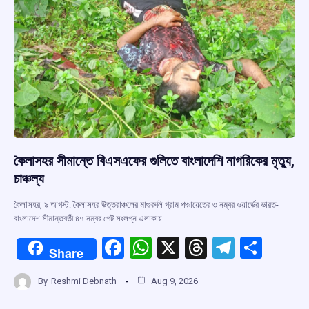
k
p
কৈলাসহর সীমান্তে বিএসএফের গুলিতে বাংলাদেশি নাগরিকের মৃত্যু,
চাঞ্চল্য
কৈলাসহর, ৯ আগস্ট: কৈলাসহর উত্তরাঞ্চলের মাগুরুলি গ্রাম পঞ্চায়েতের ৩ নম্বর ওয়ার্ডের ভারত-
বাংলাদেশ সীমান্তবর্তী ৪৭ নম্বর গেট সংলগ্ন এলাকায়…
F
W
X
T
T
S
Share
a
h
hr
el
h
By
Reshmi Debnath
Aug 9, 2026
ce
at
e
e
ar