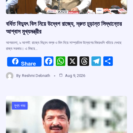
বর্ধিত বিদ্যুৎ বিল নিয়ে উদ্বেগ রাজ্যে, দ্রুত চূড়ান্ত সিদ্ধান্তের
আশ্বাস মুখ্যমন্ত্রীর
আগরতলা, ৯ আগস্ট: রাজ্যে বিদ্যুৎ শুল্ক ও বিল নিয়ে সাম্প্রতিক উদ্বেগের বিষয়গুলি খতিয়ে দেখছে
রাজ্য সরকার। এ বিষয়ে…
F
W
X
T
T
S
Share
a
h
hr
el
h
By
Reshmi Debnath
Aug 9, 2026
ce
at
e
e
ar
b
s
a
gr
e
o
A
d
a
o
p
s
m
মুখ্য খবর
k
p