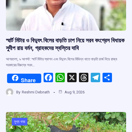
স্মার্ট মিটার ও বিদ্যুৎ বিলের বাড়তি চাপ নিয়ে সরব কংগ্রেস বিধায়ক
সুদীপ রায় বর্মন, গ্রাহকদের স্বস্তির দাবি
আগরতলা, ৯ আগস্ট: স্মার্ট মিটার স্থাপন এবং বিদ্যুৎ বিলের বিভিন্ন খাতে বাড়তি চার্জ নিয়ে রাজ্য
সরকারের বিরুদ্ধে সরব…
F
W
X
T
T
S
Share
a
h
hr
el
h
By
Reshmi Debnath
Aug 9, 2026
ce
at
e
e
ar
b
s
a
gr
e
o
A
d
a
o
p
s
m
মুখ্য খবর