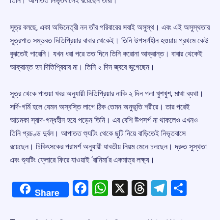
তিনি। আপাতত নিভৃতবাসেই রয়েছেন তাঁরা।
সূত্র বলছে, একা অভিনেত্রী নন তাঁর পরিবারের সবাই অসুস্থ। এবং এই অসুস্থতার
সূত্রপাত সম্ভবত দিতিপ্রিয়ার বাবার থেকেই। তিনি উপসর্গহীন হওয়ায় প্রথমে কেউ
বুঝতেই পারেনি। যখন ধরা পরে তত দিনে তিনি করোনা আক্রান্ত। বাবার থেকেই
আক্রান্ত হন দিতিপ্রিয়ার মা। তিনি ২ দিন জ্বরে ভুগেছেন।
সূত্র থেকে পাওয়া খবর অনুযায়ী দিতিপ্রিয়ার নাকি ২ দিন গলা খুশখুশ, মাথা ব্যথা।
সর্দি-গর্মি হলে যেমন অস্বস্তি লাগে ঠিক তেমন অনুভূতি শরীরে। তার পরেই
আচমকা স্বাদ-গন্ধহীন হয়ে পড়েন তিনি। এর বেশি উপসর্গ না থাকলেও এখনও
তিনি প্রচণ্ড দুর্বল। আপাতত শ্যুটিং থেকে ছুটি নিয়ে বাড়িতেই নিভৃতবাসে
রয়েছেন। চিকিৎসকের পরামর্শ অনুযায়ী যাবতীয় নিয়ম মেনে চলছেন। দ্রুত সুস্থতা
এবং শ্যুটিং ফ্লোরে ফিরে যাওয়াই ‘রানিমা‘র একমাত্র লক্ষ্য।
Facebook
WhatsApp
X
Threads
Telegr
Shar
Share