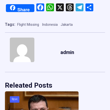
Facebook
WhatsApp
X
Threads
Telegr
Shar
Share
Tags:
Flight Missing
Indonesia
Jakarta
admin
Releated Posts
বিদেশ