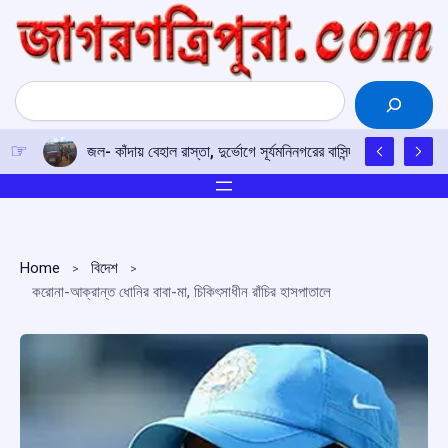
Skip
to
content
Search
জল- কাঁদায় বেহাল রাস্তা, দুর্ভোগে সূর্যমনিনগরের বাসিন্দারা
Home
বিদেশ
করোনা-আক্রান্ত ধোনির বাবা-মা, চিকিৎসাধীন রাঁচির হাসপাতালে