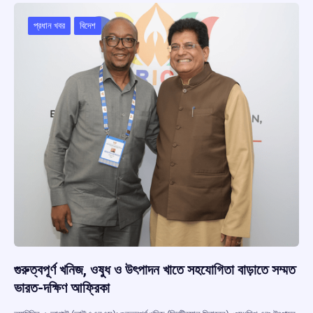
o
A
d
a
o
p
s
m
প্রধান খবর
বিদেশ
k
p
গুরুত্বপূর্ণ খনিজ, ওষুধ ও উৎপাদন খাতে সহযোগিতা বাড়াতে সম্মত
ভারত-দক্ষিণ আফ্রিকা