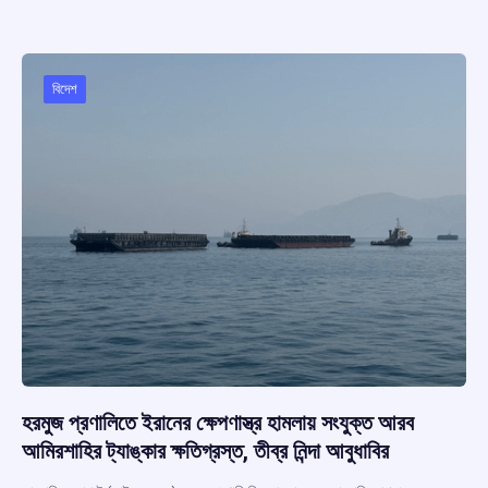
b
s
a
gr
e
o
A
d
a
o
p
s
m
বিদেশ
k
p
হরমুজ প্রণালিতে ইরানের ক্ষেপণাস্ত্র হামলায় সংযুক্ত আরব
আমিরশাহির ট্যাঙ্কার ক্ষতিগ্রস্ত, তীব্র নিন্দা আবুধাবির