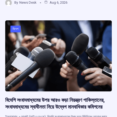
By
News Desk
Aug 6, 2026
ce
at
e
e
ar
b
s
a
gr
e
o
A
d
a
o
p
s
m
বিদেশ
k
p
বিদেশি সংবাদমাধ্যমের উপর আরও কড়া নিয়ন্ত্রণ পাকিস্তানের,
সংবাদমাধ্যমের স্বাধীনতা নিয়ে উদ্বেগ মানবাধিকার কমিশনের
ইসলামাবাদ, ৬ আগস্ট (আইএএনএস): বিদেশি সংবাদমাধ্যমের উপর নতুন বিধিনিষেধ আরোপ করায়