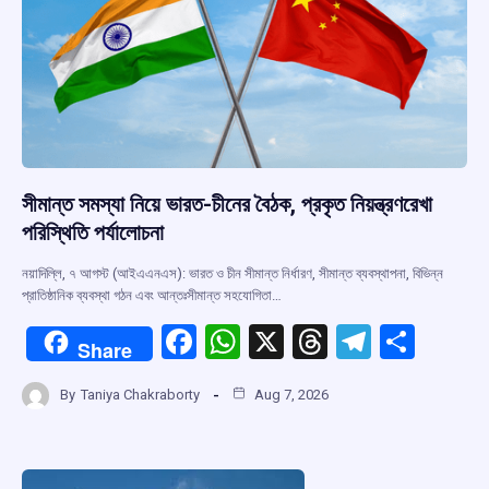
সীমান্ত সমস্যা নিয়ে ভারত-চীনের বৈঠক, প্রকৃত নিয়ন্ত্রণরেখা
পরিস্থিতি পর্যালোচনা
নয়াদিল্লি, ৭ আগস্ট (আইএএনএস): ভারত ও চীন সীমান্ত নির্ধারণ, সীমান্ত ব্যবস্থাপনা, বিভিন্ন
প্রাতিষ্ঠানিক ব্যবস্থা গঠন এবং আন্তঃসীমান্ত সহযোগিতা…
F
W
X
T
T
S
Share
a
h
hr
el
h
By
Taniya Chakraborty
Aug 7, 2026
ce
at
e
e
ar
b
s
a
gr
e
o
A
d
a