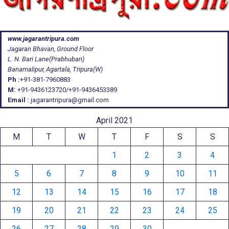
www.jagarantripura.com
Jagaran Bhavan, Ground Floor
L. N. Bari Lane(Prabhubari)
Banamalipur, Agartala, Tripura(W)
Ph :
+91-381-7960883
M:
+91-9436123720/+91-9436453389
Email :
jagarantripura@gmail.com
April 2021
M
T
W
T
F
S
S
1
2
3
4
5
6
7
8
9
10
11
12
13
14
15
16
17
18
19
20
21
22
23
24
25
26
27
28
29
30