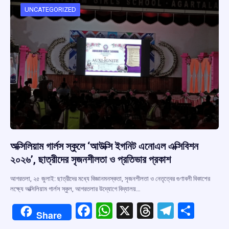
o
p
s
m
UNCATEGORIZED
k
p
অক্সিলিয়াম গার্লস স্কুলে ‘আউক্সি ইগনিট এনোএল এক্সিবিশন
২০২৬’, ছাত্রীদের সৃজনশীলতা ও প্রতিভার প্রকাশ
আগরতলা, ২৫ জুলাই: ছাত্রীদের মধ্যে বিজ্ঞানমনস্কতা, সৃজনশীলতা ও নেতৃত্বের গুণাবলী বিকাশের
লক্ষ্যে অক্সিলিয়াম গার্লস স্কুল, আগরতলার উদ্যোগে বিদ্যালয়…
F
W
X
T
T
S
Share
a
h
hr
el
h