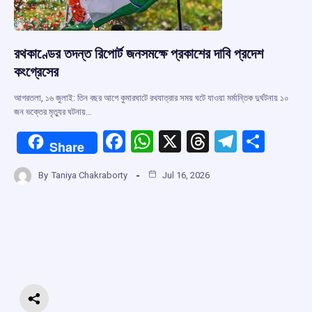
রথকাণ্ডের তদন্ত রিপোর্ট জনসমক্ষে প্রকাশের দাবি প্রদেশ
কংগ্রেসের
আগরতলা, ১৬ জুলাই: তিন বছর আগে কুমারঘাটে রথযাত্রার সময় ঘটে যাওয়া মর্মান্তিক দুর্ঘটনায় ১০
জন ভক্তের মৃত্যুর ঘটনায়…
F
W
X
T
T
S
Share
a
h
hr
el
h
By
Taniya Chakraborty
Jul 16, 2026
ce
at
e
e
ar
b
s
a
gr
e
o
A
d
a
o
p
s
m
k
p