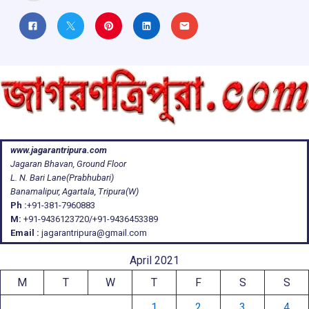
www.jagarantripura.com
Jagaran Bhavan, Ground Floor
L. N. Bari Lane(Prabhubari)
Banamalipur, Agartala, Tripura(W)
Ph :
+91-381-7960883
M:
+91-9436123720/+91-9436453389
Email :
jagarantripura@gmail.com
April 2021
M
T
W
T
F
S
S
1
2
3
4