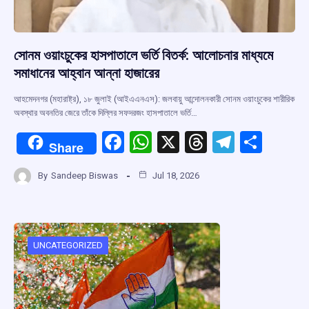
সোনম ওয়াংচুকের হাসপাতালে ভর্তি বিতর্ক: আলোচনার মাধ্যমে
সমাধানের আহ্বান আন্না হাজারের
আহমেদনগর (মহারাষ্ট্র), ১৮ জুলাই (আইএএনএস): জলবায়ু আন্দোলনকারী সোনম ওয়াংচুকের শারীরিক
অবস্থার অবনতির জেরে তাঁকে দিল্লির সফদরজং হাসপাতালে ভর্তি…
F
W
X
T
T
S
Share
a
h
hr
el
h
By
Sandeep Biswas
Jul 18, 2026
ce
at
e
e
ar
b
s
a
gr
e
o
A
d
a
o
p
s
m
UNCATEGORIZED
k
p