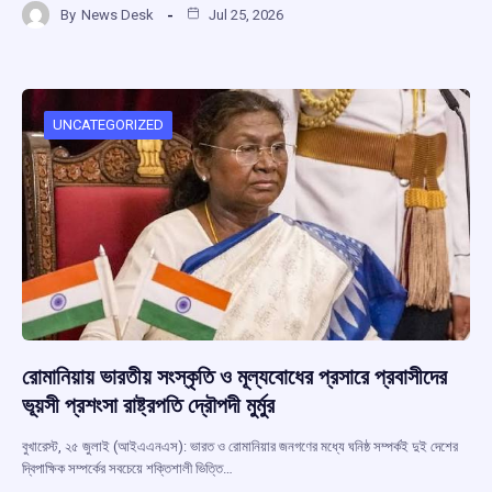
By
News Desk
Jul 25, 2026
ce
at
e
e
ar
b
s
a
gr
e
o
A
d
a
o
p
s
m
UNCATEGORIZED
k
p
রোমানিয়ায় ভারতীয় সংস্কৃতি ও মূল্যবোধের প্রসারে প্রবাসীদের
ভূয়সী প্রশংসা রাষ্ট্রপতি দ্রৌপদী মুর্মুর
বুখারেস্ট, ২৫ জুলাই (আইএএনএস): ভারত ও রোমানিয়ার জনগণের মধ্যে ঘনিষ্ঠ সম্পর্কই দুই দেশের
দ্বিপাক্ষিক সম্পর্কের সবচেয়ে শক্তিশালী ভিত্তি…