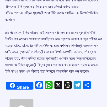
প্রতি নজর রাখার জন্য বিশেষজ্ঞ চিকিৎসকদের নিয়ে একটি টিম গঠন করা হয়েছিল৷
চিকিৎসায় তিনি দ্রুত সাড়া দিয়েছেন৷ তবে দুর্বলতা এখনও রয়েছে৷
এদিকে, গত ১৪ এপ্রিল মুখ্যমন্ত্রী জায়া নীতি দেবের কোভিড-১৯ রিপোর্ট পজিটিভ
এসেছিল৷
তার পর থেকে তিনিও বাড়িতে আইসোলেশনে ছিলেন৷ চার মাসের ব্যবধানে তিনি
দ্বিতীয় বার করোনায় আক্রান্ত হয়েছিলেন৷ আজ দুজনের করোনা-র নমুনা পরীক্ষা করা
হয়েছে৷ তাতে, তাঁদের রিপোর্ট নেগেটিভ এসেছে৷ এ-বিষয়ে শিক্ষামন্ত্রী রতনলাল নাথ
জানিয়েছেন, মুখ্যমন্ত্রী ও তাঁর স্ত্রীর করোনা রিপোর্ট নেগেটিভ এসেছে৷ তাঁরা সুস্থ
আছেন৷ তবে, ভীষণ দুর্বলতা রয়েছে৷ মুখ্যমন্ত্রীর ওএসডি সঞ্জয় মিশ্র জানিয়েছেন,
সকলের আশীর্বাদে মুখ্যমন্ত্রী বিপ্লব কুমার দেব করোনা-কে হারাতে সফল হয়েছেন৷
তিনি সম্পুর্ণ সুস্থ এবং শীঘ্রই নতুন উদ্যমে প্রশাসনিক কাজ শুরু করবেন৷
Facebook
WhatsApp
X
Threads
Telegr
Shar
Share