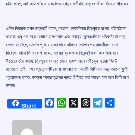
চাই৷ কারণ, এই অতিমারিতে একমাত্র স্বাস্থ্য কর্মীরাই মানুষের জীবন বাঁচাতে পারবেন৷
এদিন বিধায়ক তপন চক্রবর্তী বলেন, করোনা মোকাবিলায় ত্রিপুরায় যথেষ্ট পরিকাঠামো
রয়েছে৷ শুধু গত বছর যেভাবে হাসপাতাল এবং স্বাস্থ্য কেন্দ্রগুলিতে পরিকাঠামো গড়ে
তোলা হয়েছিল, সেগুলি পুণরায় একইভাবে সাজিয়ে তোলার প্রয়োজনীয়তা দেখা
দিয়েছে৷ সাথে তিনি যোগ করেন, স্বাস্থ্য ব্যবস্থায় বিকেন্দ্রীকরণ আবশ্যক হয়ে
উঠেছে৷ তাঁর কথায়, ত্রিপুরায় সমস্ত জেলা হাসপাতালে মাইক্রো বায়োলজিস্ট
রয়েছেন৷ তাই, এখন প্রত্যেকটি জেলা হাসপাতালে আরটি-পিসিআর যন্ত্র বসানো খুবই
প্রয়োজন৷ তাতে, করোনা আক্রান্তদের দ্রুত চিহ্ণিত করা সম্ভব হবে বলে তিনি মনে
করেন৷
Facebook
WhatsApp
X
Threads
Telegr
Shar
Share