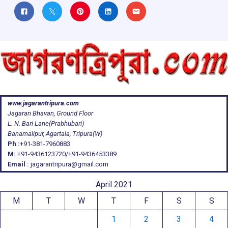
www.jagarantripura.com
Jagaran Bhavan, Ground Floor
L. N. Bari Lane(Prabhubari)
Banamalipur, Agartala, Tripura(W)
Ph :
+91-381-7960883
M:
+91-9436123720/+91-9436453389
Email :
jagarantripura@gmail.com
April 2021
M
T
W
T
F
S
S
1
2
3
4