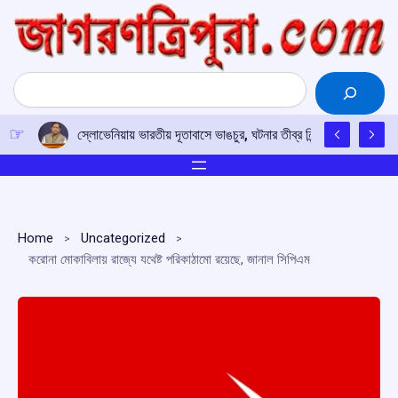
Skip
to
content
Search
স্লোভেনিয়ায় ভারতীয় দূতাবাসে ভাঙচুর, ঘটনার তীব্র নিন্দা নয়াদিল্লির; দোষ
Home
Uncategorized
করোনা মোকাবিলায় রাজ্যে যথেষ্ট পরিকাঠামো রয়েছে, জানাল সিপিএম