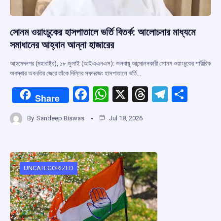
সোনম ওয়াংচুকের হাসপাতালে ভর্তি বিতর্ক: আলোচনার মাধ্যমে
সমাধানের আহ্বান আন্না হাজারের
আহমেদনগর (মহারাষ্ট্র), ১৮ জুলাই (আইএএনএস): জলবায়ু আন্দোলনকারী সোনম ওয়াংচুকের শারীরিক
অবস্থার অবনতির জেরে তাঁকে দিল্লির সফদরজং হাসপাতালে ভর্তি…
F
W
X
T
T
S
Share
a
h
hr
el
h
By
Sandeep Biswas
Jul 18, 2026
ce
at
e
e
ar
b
s
a
gr
e
o
A
d
a
o
p
s
m
UNCATEGORIZED
k
p