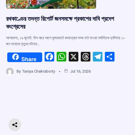
রথকাণ্ডের তদন্ত রিপোর্ট জনসমক্ষে প্রকাশের দাবি প্রদেশ
কংগ্রেসের
আগরতলা, ১৬ জুলাই: তিন বছর আগে কুমারঘাটে রথযাত্রার সময় ঘটে যাওয়া মর্মান্তিক দুর্ঘটনায় ১০
জন ভক্তের মৃত্যুর ঘটনায়…
F
W
X
T
T
S
Share
a
h
hr
el
h
By
Taniya Chakraborty
Jul 16, 2026
ce
at
e
e
ar
b
s
a
gr
e
o
A
d
a
o
p
s
m
k
p