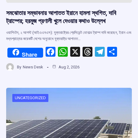
সমঝোতার সম্ভাবনায় আপাতত ইরানে হামলা স্থগিত, দাবি
ট্রাম্পের; হরমুজ প্রণালী খুলে দেওয়ার কথাও উল্লেখ
ওয়াশিংটন, ২ আগস্ট (আইএএনএস): যুক্তরাষ্ট্রের প্রেসিডেন্ট ডোনাল্ড ট্রাম্প দাবি করেছেন, ইরান এবং
মধ্যপ্রাচ্যের কয়েকটি দেশের অনুরোধে যুক্তরাষ্ট্র আপাতত…
F
W
X
T
T
S
Share
a
h
hr
el
h
By
News Desk
Aug 2, 2026
ce
at
e
e
ar
b
s
a
gr
e
o
A
d
a
o
p
s
m
UNCATEGORIZED
k
p