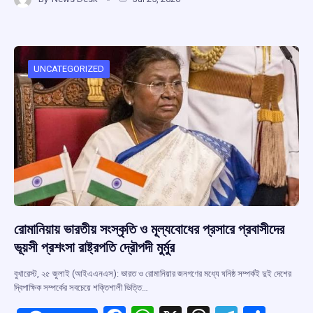
ce
at
e
e
ar
b
s
a
gr
e
o
A
d
a
o
p
s
m
UNCATEGORIZED
k
p
রোমানিয়ায় ভারতীয় সংস্কৃতি ও মূল্যবোধের প্রসারে প্রবাসীদের
ভূয়সী প্রশংসা রাষ্ট্রপতি দ্রৌপদী মুর্মুর
বুখারেস্ট, ২৫ জুলাই (আইএএনএস): ভারত ও রোমানিয়ার জনগণের মধ্যে ঘনিষ্ঠ সম্পর্কই দুই দেশের
দ্বিপাক্ষিক সম্পর্কের সবচেয়ে শক্তিশালী ভিত্তি…