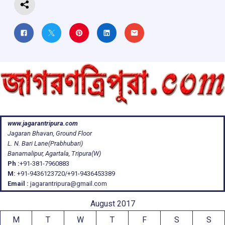
www.jagarantripura.com
Jagaran Bhavan, Ground Floor
L. N. Bari Lane(Prabhubari)
Banamalipur, Agartala, Tripura(W)
Ph :
+91-381-7960883
M:
+91-9436123720/+91-9436453389
Email :
jagarantripura@gmail.com
August 2017
M
T
W
T
F
S
S