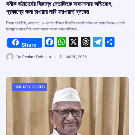
সমীক ভট্টাচার্যের বিরুদ্ধে নেতাজিকে অবমাননার অভিযোগ,
প্রকাশ্যে ক্ষমা চাওয়ার দাবি ফরওয়ার্ড ব্লকের
নিজস্ব প্রতিনিধি, আগরতলা, ১৯ জুলাই:পশ্চিমবঙ্গ বিজেপির সভাপতি সমীক ভট্টাচার্যের বিরুদ্ধে নেতাজি
সুভাষচন্দ্র বসুকে নিয়ে অবমাননাকর মন্তব্য করার অভিযোগ…
F
W
X
T
T
S
Share
a
h
hr
el
h
By
Reshmi Debnath
Jul 20, 2026
ce
at
e
e
ar
b
s
a
gr
e
o
A
d
a
o
p
s
m
UNCATEGORIZED
k
p