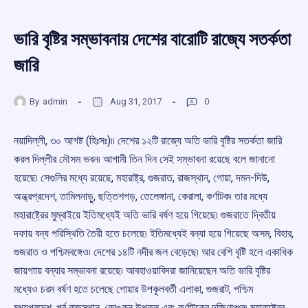
ভারি বৃষ্টির সম্ভাবনায় দেশের বারোটি রাজ্যে সতর্কতা
জারি
By
admin
Aug 31, 2017
0
নয়াদিল্লী, ৩০ আগষ্ট (হিঃসঃ)৷৷ দেশের ১২টি রাজ্যে অতি ভারি বৃষ্টির সতর্কতা জারি
করল দিল্লীর মৌসম ভবন৷ আগামী তিন দিন সেই সম্ভাবনা রয়েছে বলে জানানো
হয়েছে৷ সেগুলির মধ্যে রয়েছে, মহারাষ্ট্র, গুজরাত, রাজস্থান, গোয়া, দমন-দিউ,
অন্ধ্রপ্রদেশ, তামিলনাড়ু, ছত্তিশগড়, তেলেঙ্গানা, কেরালা, কর্ণাটক৷ তার মধ্যে
মহারাষ্ট্রের মুম্বাইয়ে ইতিমধ্যেই অতি ভারি বর্ষণ হয়ে গিয়েছে৷ গুজরাতে দ্বিতীয়
দফায় বন্য পরিস্থিতি তৈরী হতে চলেছে৷ ইতিমধ্যেই বন্যা হয়ে গিয়েছে অসম, বিহার,
গুজরাত ও পশ্চিমবঙ্গেও৷ দেশের ১৪টি নদীর জল বেড়েছে৷ আর বেশি বৃষ্টি হলে একাধিক
জায়গাায় বন্যার সম্ভাবনা রয়েছে৷ আবহাওয়াবিদরা জানিয়েছেন অতি ভারি বৃষ্টির
মধ্যেও চরম বর্ষণ হতে চলেছে গোয়ার উপকূলবর্তী এলাকা, গুজরাট, পশ্চিম
মধ্যপ্রদেশ, পূর্ব রাজস্থান, কোঙ্কন উপকূল এবং কর্ণাটকের দক্ষিণাঞ্চল৷ মহারাষ্ট্রের