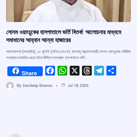
সোনম ওয়াংচুকের হাসপাতালে ভর্তি বিতর্ক: আলোচনার মাধ্যমে
সমাধানের আহ্বান আন্না হাজারের
আহমেদনগর (মহারাষ্ট্র), ১৮ জুলাই (আইএএনএস): জলবায়ু আন্দোলনকারী সোনম ওয়াংচুকের শারীরিক
অবস্থার অবনতির জেরে তাঁকে দিল্লির সফদরজং হাসপাতালে ভর্তি…
F
W
X
T
T
S
Share
a
h
hr
el
h
By
Sandeep Biswas
Jul 18, 2026
ce
at
e
e
ar
b
s
a
gr
e
o
A
d
a
o
p
s
m
k
p