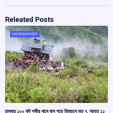
Releated Posts
UNCATEGORIZED
চাম্বায় ১০০ ফুট গভীর খাদে বাস পড়ে হিমাচলে মৃত ৭, আহত ১১