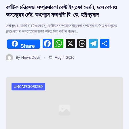
কর্ণাটক মন্ত্রিসভা সম্প্রসারণে কেউ ইস্তফা দেননি, দলে কোনও
অসন্তোষ নেই: কংগ্রেস সভাপতি বি. কে. হরিপ্রসাদ
বেঙ্গালুরু, ৪ আগস্ট (আইএএনএস): কর্ণাটকে সাম্প্রতিক মন্ত্রিসভা সম্প্রসারণকে ঘিরে কংগ্রেসের
অন্দরে ব্যাপক অসন্তোষের জল্পনা উড়িয়ে দিয়ে কর্ণাটক প্রদেশ…
F
W
X
T
T
S
Share
a
h
hr
el
h
By
News Desk
Aug 4, 2026
ce
at
e
e
ar
b
s
a
gr
e
o
A
d
a
o
p
s
m
UNCATEGORIZED
k
p