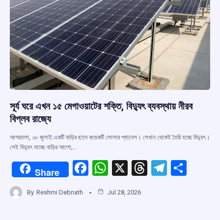
সূর্য ঘরে এখন ১৫ মেগাওয়াটের শক্তি, বিদ্যুৎ ব্যবস্থায় নীরব
বিপ্লব রাজ্যে
আগরতলা, ২৮ জুলাই:একটি বাড়ির ছাদে কয়েকটি সোলার প্যানেল। সেখান থেকেই তৈরি হচ্ছে বিদ্যুৎ।
সেই বিদ্যুৎ যাচ্ছে বাড়ির আলো,…
F
W
X
T
T
S
Share
a
h
hr
el
h
By
Reshmi Debnath
Jul 28, 2026
ce
at
e
e
ar
b
s
a
gr
e