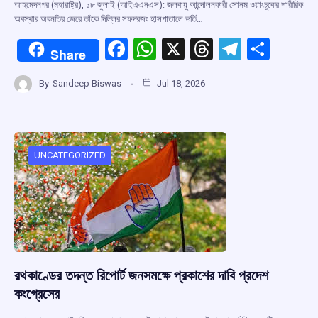
আহমেদনগর (মহারাষ্ট্র), ১৮ জুলাই (আইএএনএস): জলবায়ু আন্দোলনকারী সোনম ওয়াংচুকের শারীরিক
অবস্থার অবনতির জেরে তাঁকে দিল্লির সফদরজং হাসপাতালে ভর্তি…
F
W
X
T
T
S
Share
a
h
hr
el
h
By
Sandeep Biswas
Jul 18, 2026
ce
at
e
e
ar
b
s
a
gr
e
o
A
d
a
o
p
s
m
UNCATEGORIZED
k
p
রথকাণ্ডের তদন্ত রিপোর্ট জনসমক্ষে প্রকাশের দাবি প্রদেশ
কংগ্রেসের