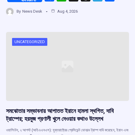
a
h
hr
el
h
By
News Desk
Aug 4, 2026
ce
at
e
e
ar
b
s
a
gr
e
o
A
d
a
o
p
s
m
UNCATEGORIZED
k
p
সমঝোতার সম্ভাবনায় আপাতত ইরানে হামলা স্থগিত, দাবি
ট্রাম্পের; হরমুজ প্রণালী খুলে দেওয়ার কথাও উল্লেখ
ওয়াশিংটন, ২ আগস্ট (আইএএনএস): যুক্তরাষ্ট্রের প্রেসিডেন্ট ডোনাল্ড ট্রাম্প দাবি করেছেন, ইরান এবং