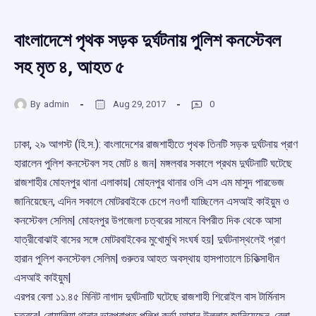
বাংলাদেশে পৃথক সড়ক দুর্ঘটনায় পুলিশ কনস্টেবল
সহ মৃত ৪, আহত ৫
By
admin
Aug 29, 2017
0
ঢাকা, ২৯ আগস্ট (হি.স.): বাংলাদেশের রাজশাহীতে পৃথক তিনটি সড়ক দুর্ঘটনায় প্রাণ
হারালেন পুলিশ কনস্টেবল সহ মোট ৪ জন| মঙ্গলবার সকালে প্রথম দুর্ঘটনাটি ঘটেছে
রাজশাহীর মোহনপুর থানা এলাকায়| মোহনপুর থানার ওসি এস এম মাসুদ পারভেজ
জানিয়েছেন, এদিন সকালে মোটরবাইকে চেপে নওগাঁ যাচ্ছিলেন এসআই কাইয়ুম ও
কনস্টেবল সেলিম| মোহনপুর উপজেলা চত্বরের সামনে বিপরীত দিক থেকে আসা
যাত্রীবোঝাই বাসের সঙ্গে মোটরবাইকের মুখোমুখি সংঘর্ষ হয়| দুর্ঘটনাস্থলেই প্রাণ
হারান পুলিশ কনস্টেবল সেলিম| গুরুতর আহত অবস্থায় হাসপাতালে চিকিত্সাধীন
এসআই কাইয়ুম|
এরপর বেলা ১১.৪৫ মিনিট নাগাদ দুর্ঘটনাটি ঘটেছে রাজশাহী শিরোইল বাস টার্মিনাস
চত্বরে| বোয়ালিয়া থানার ভারপ্রাপ্ত পুলিশ কর্তা আমান উল্লাহ জানিয়েছেন, বেলা