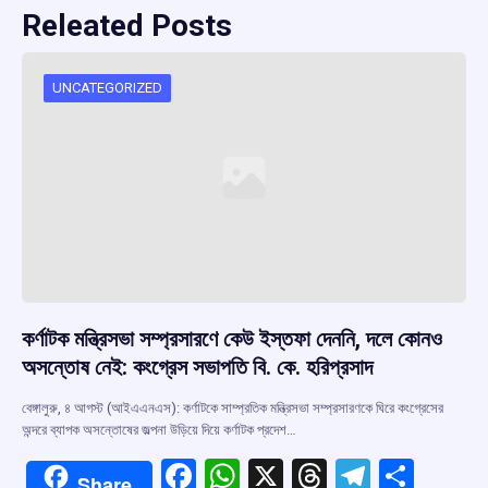
Releated Posts
UNCATEGORIZED
কর্ণাটক মন্ত্রিসভা সম্প্রসারণে কেউ ইস্তফা দেননি, দলে কোনও
অসন্তোষ নেই: কংগ্রেস সভাপতি বি. কে. হরিপ্রসাদ
বেঙ্গালুরু, ৪ আগস্ট (আইএএনএস): কর্ণাটকে সাম্প্রতিক মন্ত্রিসভা সম্প্রসারণকে ঘিরে কংগ্রেসের
অন্দরে ব্যাপক অসন্তোষের জল্পনা উড়িয়ে দিয়ে কর্ণাটক প্রদেশ…
F
W
X
T
T
S
Share