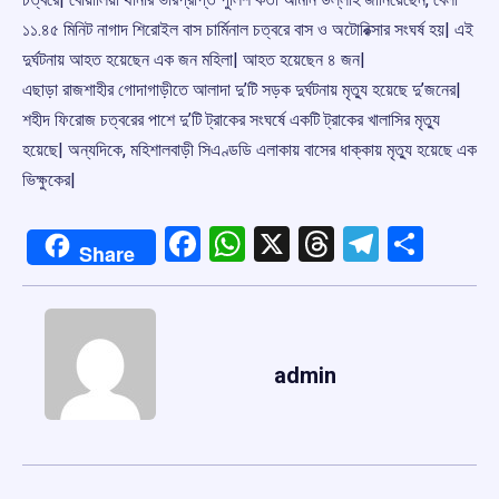
১১.৪৫ মিনিট নাগাদ শিরোইল বাস চার্মিনাল চত্বরে বাস ও অটোরিক্সার সংঘর্ষ হয়| এই
দুর্ঘটনায় আহত হয়েছেন এক জন মহিলা| আহত হয়েছেন ৪ জন|
এছাড়া রাজশাহীর গোদাগাড়ীতে আলাদা দু’টি সড়ক দুর্ঘটনায় মৃত্যু হয়েছে দু’জনের|
শহীদ ফিরোজ চত্বরের পাশে দু’টি ট্রাকের সংঘর্ষে একটি ট্রাকের খালাসির মৃত্যু
হয়েছে| অন্যদিকে, মহিশালবাড়ী সিএণ্ডডি এলাকায় বাসের ধাক্কায় মৃত্যু হয়েছে এক
ভিক্ষুকের|
Facebook
WhatsApp
X
Threads
Telegr
Shar
Share
admin