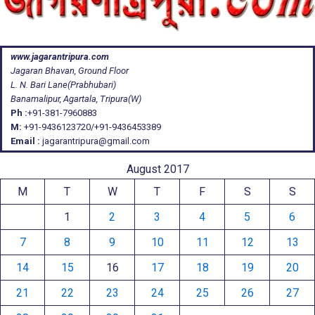
www.jagarantripura.com
Jagaran Bhavan, Ground Floor
L. N. Bari Lane(Prabhubari)
Banamalipur, Agartala, Tripura(W)
Ph :
+91-381-7960883
M:
+91-9436123720/+91-9436453389
Email :
jagarantripura@gmail.com
August 2017
M
T
W
T
F
S
S
1
2
3
4
5
6
7
8
9
10
11
12
13
14
15
16
17
18
19
20
21
22
23
24
25
26
27