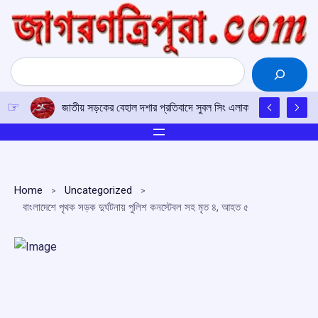
Skip
to
content
Search
জাতীয় সড়কের বেহাল দশার প্রতিবাদে সুবল সিং এলাকায় সিপিআই(এম)-এর 
Home
Uncategorized
বাংলাদেশে পৃথক সড়ক দুর্ঘটনায় পুলিশ কনস্টেবল সহ মৃত ৪, আহত ৫