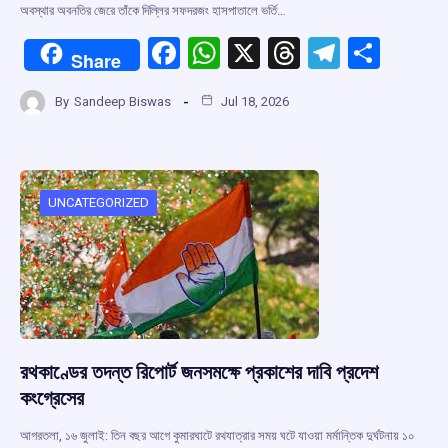
অবস্থার অবনতির জেরে তাঁকে দিল্লির সফদরজং হাসপাতালে ভর্তি…
F
W
X
T
T
S
Share
a
h
hr
el
h
By
Sandeep Biswas
Jul 18, 2026
ce
at
e
e
ar
b
s
a
gr
e
o
A
d
a
o
p
s
m
UNCATEGORIZED
k
p
রথকাণ্ডের তদন্ত রিপোর্ট জনসমক্ষে প্রকাশের দাবি প্রদেশ
কংগ্রেসের
আগরতলা, ১৬ জুলাই: তিন বছর আগে কুমারঘাটে রথযাত্রার সময় ঘটে যাওয়া মর্মান্তিক দুর্ঘটনায় ১০