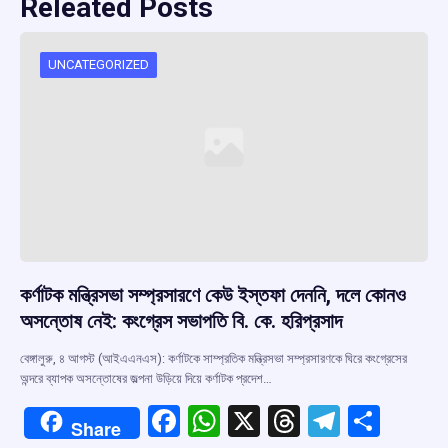
Releated Posts
UNCATEGORIZED
কর্ণাটক মন্ত্রিসভা সম্প্রসারণে কেউ ইস্তফা দেননি, দলে কোনও
অসন্তোষ নেই: কংগ্রেস সভাপতি বি. কে. হরিপ্রসাদ
বেঙ্গালুরু, ৪ আগস্ট (আইএএনএস): কর্ণাটকে সাম্প্রতিক মন্ত্রিসভা সম্প্রসারণকে ঘিরে কংগ্রেসের
অন্দরে ব্যাপক অসন্তোষের জল্পনা উড়িয়ে দিয়ে কর্ণাটক প্রদেশ…
F
W
X
T
T
S
Share