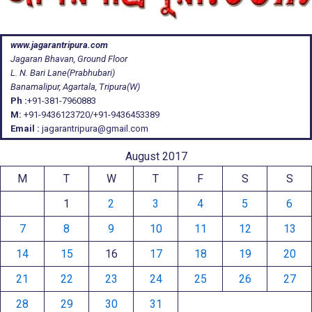
www.jagarantripura.com
Jagaran Bhavan, Ground Floor
L. N. Bari Lane(Prabhubari)
Banamalipur, Agartala, Tripura(W)
Ph :
+91-381-7960883
M:
+91-9436123720/+91-9436453389
Email :
jagarantripura@gmail.com
August 2017
M
T
W
T
F
S
S
1
2
3
4
5
6
7
8
9
10
11
12
13
14
15
16
17
18
19
20
21
22
23
24
25
26
27
28
29
30
31