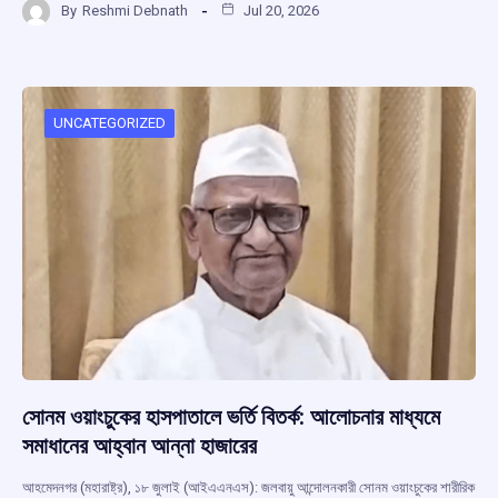
By
Reshmi Debnath
Jul 20, 2026
ce
at
e
e
ar
b
s
a
gr
e
o
A
d
a
o
p
s
m
UNCATEGORIZED
k
p
সোনম ওয়াংচুকের হাসপাতালে ভর্তি বিতর্ক: আলোচনার মাধ্যমে
সমাধানের আহ্বান আন্না হাজারের
আহমেদনগর (মহারাষ্ট্র), ১৮ জুলাই (আইএএনএস): জলবায়ু আন্দোলনকারী সোনম ওয়াংচুকের শারীরিক