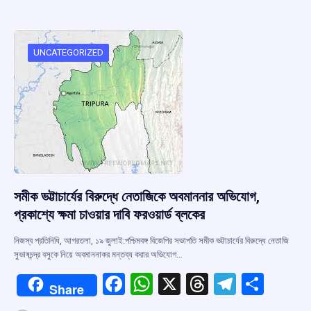
b
s
a
gr
e
o
A
d
a
o
p
s
m
UNCATEGORIZED
k
p
সমীক ভট্টাচার্যের বিরুদ্ধে নেতাজিকে অবমাননার অভিযোগ,
প্রকাশ্যে ক্ষমা চাওয়ার দাবি ফরওয়ার্ড ব্লকের
নিজস্ব প্রতিনিধি, আগরতলা, ১৯ জুলাই:পশ্চিমবঙ্গ বিজেপির সভাপতি সমীক ভট্টাচার্যের বিরুদ্ধে নেতাজি
সুভাষচন্দ্র বসুকে নিয়ে অবমাননাকর মন্তব্য করার অভিযোগ…
F
W
X
T
T
S
Share
a
h
hr
el
h