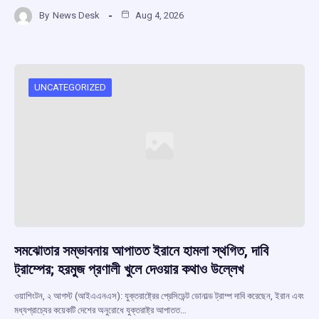
a
h
hr
el
h
By
News Desk
Aug 4, 2026
ce
at
e
e
ar
b
s
a
gr
e
o
A
d
a
o
p
s
m
UNCATEGORIZED
k
p
সমঝোতার সম্ভাবনায় আপাতত ইরানে হামলা স্থগিত, দাবি
ট্রাম্পের; হরমুজ প্রণালী খুলে দেওয়ার কথাও উল্লেখ
ওয়াশিংটন, ২ আগস্ট (আইএএনএস): যুক্তরাষ্ট্রের প্রেসিডেন্ট ডোনাল্ড ট্রাম্প দাবি করেছেন, ইরান এবং
মধ্যপ্রাচ্যের কয়েকটি দেশের অনুরোধে যুক্তরাষ্ট্র আপাতত…