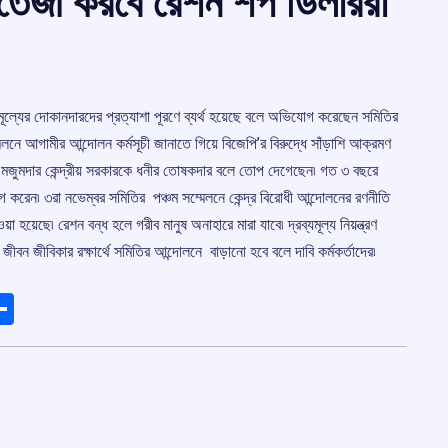
লন তেজী করবে রেশন শপ ডিলাররা
মূল্যের দোকানদারদের প্রত্যাশা পূরণে ব্যর্থ হয়েছে বলে অভিযোগ করেছেন সমিতির
নে আগামীর আন্দোলন কর্মসূচী জানাতে গিয়ে বিজেপি’র বিরুদ্ধে সাঁড়াশি আক্রমণ
য়ণ মজুমদার কেন্দ্রীয় সরকারকে ধনীর তোষকদার বলে তোপ দেগেছেন৷ গত ৩ বছরে
গ করেন৷ ৩রা নভেম্বর সমিতির পঞ্চম সম্মেলনে কেন্দ্র বিরোধী আন্দোলনের রণনীতি
া হয়েছে৷ রেশন বন্ধ হলে গরীব মানুষ অনাহারে মারা যাবে৷ দ্রব্যমূল্য নিয়ন্ত্রণ
র জীবন জীবিকার রক্ষার্থে সমিতির আন্দোলনে বাড়ানো হবে বলে দাবি কর্মকর্তাদের৷
ads
elegram
Share