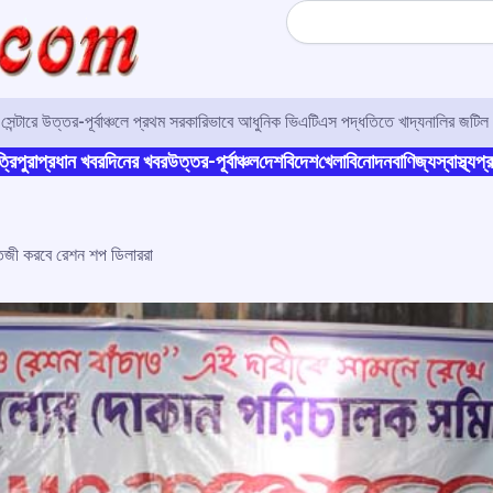
Search
র সেন্টারে উত্তর-পূর্বাঞ্চলে প্রথম সরকারিভাবে আধুনিক ভিএটিএস পদ্ধতিতে খাদ্যনালির জটিল 
্রিপুরা
প্রধান খবর
দিনের খবর
উত্তর-পূর্বাঞ্চল
দেশ
বিদেশ
খেলা
বিনোদন
বাণিজ্য
স্বাস্থ্য
প্র
 তেজী করবে রেশন শপ ডিলাররা