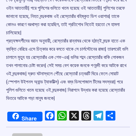
ওইন আততায়ী| পরে পুলিশের গুলিতে খতম হয়েছে ওই আততায়ী| পুলিশের তরফে
জানানো হয়েছে, নিহত বন্দুকবাজ ওই রেস্তোরাঁর বহিষ্কৃত ডিশ ওয়াশার| তাকে
কোনও কারণে বরখাস্ত করা হয়েছিল, তাই প্রতিশোধ নিতেই হয়তো সে হামলা
চালিয়েছে|
প্রত্যক্ষদর্শীদের বয়ান অনুযায়ী, রেস্তোরাঁর রান্নাঘর থেকে হঠাত্ই বন্দুক হাতে এক
ব্যক্তি বেরিয়ে এসে চিত্কার করে বলতে থাকে সে চার্লস্টোনের রাজা| তারপরেই গুলি
চালালে মৃত্যু হয় রেস্তোরাঁর এক শেফ-এর| গুলির শব্দে রেস্তোরাঁর বাকি লোকজন
তখন পালানোর চেষ্টা করেন| সেই সময় বেশ কয়েক জনকে পণবন্দী করে আটকে রাখে
ওই বন্দুকবাজ| দ্রুত ঘটনাস্থলে পৌঁছে রেস্তোরাঁ চত্বরটি ঘিরে ফেলে সোয়াট
(স্পেশাল উইপনস অ্যান্ড ট্যাকটিক্স) এবং বম্ব ডিসপোজাল টিমের সদস্যরা| পরে
পুলিশ গুলিতে খতম হয়েছে ওই বন্দুকবাজ| নিরাপদে উদ্ধার করা হয়েছে রেস্তোরাঁর
ভিতরে আটকে পড়া মানুষ জনকে|
Facebook
WhatsApp
X
Threads
Telegr
Shar
Share