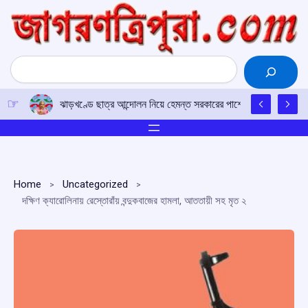
Skip
to
content
Search
ঝাড়খণ্ডে ছাত্র আন্দোলন নিয়ে হেমন্ত সরকারের পাশে কংগ্রেস, ‘আলোচ
Home
Uncategorized
দক্ষিণ ক্যারোলিনায় রেস্তোরাঁয় বন্দুকবাজের হামলা, আততায়ী সহ মৃত ২