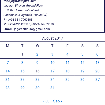
www.jagarantripura.com
Jagaran Bhavan, Ground Floor
L. N. Bari Lane(Prabhubari)
Banamalipur, Agartala, Tripura(W)
Ph :
+91-381-7960883
M:
+91-9436123720/+91-9436453389
Email :
jagarantripura@gmail.com
August 2017
M
T
W
T
F
S
S
1
2
3
4
5
6
7
8
9
10
11
12
13
14
15
16
17
18
19
20
21
22
23
24
25
26
27
28
29
30
31
« Jul
Sep »