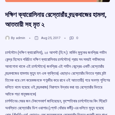
দক্ষিণ ক্যারোলিনায় রেস্তোরাঁয় বন্দুকবাজের হামলা,
আততায়ী সহ মৃত ২
By
admin
Aug 25, 2017
0
চার্লস্টোন (দক্ষিণ ক্যারোলিনা), ২৫ আগস্ট (হি.স.): মার্কিন মুলুকের জনপ্রিয় পর্যটন
কেন্দ্র হিসেবে পরিচিত দক্ষিণ ক্যারোলিনার চার্লস্টোন| প্রায় সব সময়ই পর্যটকদের
আনাগোনা থাকে এই চার্লস্টোনে| জনপ্রিয় এই পর্যটন কেন্দ্রের একটি রেস্তোরাঁয়
বন্দুকবাজের হামলায় মৃত্যু হল এক ব্যক্তির| এছাড়াও রেস্তোরাঁর ভিতরে প্রায় ঘন্টা
তিনেক ধরে বেশ কয়েকজনকে পণবন্দীর করে রাখে ওই আততায়ী| পরে অবশ্য পুলিশের
গুলিতে খতম হয়েছে ওই বন্দুকৱাজ| নিরাপদে উদ্ধার করা হয় রেস্তোরাঁর ভিতরে
আটকে পড়া মানুষজনকে|
চার্লস্টনের মেয়র জন টেকলেনবার্গ জানিয়েছেন, বৃহস্পতিবার চার্লস্টোনের কিং স্ট্রিটে
অবস্থিত রেস্তোরাঁয় ডিশ ওয়াশার (প্লেট ধোঁয়ার কর্মী)-এর গুলিতে মৃত্যু হয়েছে
শেফ (রাঁধুনি)-এর| এছাড়াও বেশ কয়েকজনকে রেস্তোরাঁর ভিতরে পণবন্দী করে রাখে