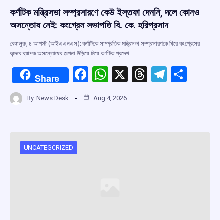
কর্ণাটক মন্ত্রিসভা সম্প্রসারণে কেউ ইস্তফা দেননি, দলে কোনও
অসন্তোষ নেই: কংগ্রেস সভাপতি বি. কে. হরিপ্রসাদ
বেঙ্গালুরু, ৪ আগস্ট (আইএএনএস): কর্ণাটকে সাম্প্রতিক মন্ত্রিসভা সম্প্রসারণকে ঘিরে কংগ্রেসের
অন্দরে ব্যাপক অসন্তোষের জল্পনা উড়িয়ে দিয়ে কর্ণাটক প্রদেশ…
F
W
X
T
T
S
Share
a
h
hr
el
h
By
News Desk
Aug 4, 2026
ce
at
e
e
ar
b
s
a
gr
e
o
A
d
a
o
p
s
m
UNCATEGORIZED
k
p