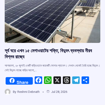
সূর্য ঘরে এখন ১৫ মেগাওয়াটের শক্তি, বিদ্যুৎ ব্যবস্থায় নীরব
বিপ্লব রাজ্যে
আগরতলা, ২৮ জুলাই:একটি বাড়ির ছাদে কয়েকটি সোলার প্যানেল। সেখান থেকেই তৈরি হচ্ছে বিদ্যুৎ।
সেই বিদ্যুৎ যাচ্ছে বাড়ির আলো,…
F
W
X
T
T
S
Share
a
h
hr
el
h
By
Reshmi Debnath
Jul 28, 2026
ce
at
e
e
ar
b
s
a
gr
e