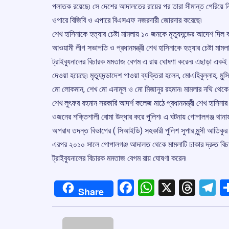
পলাতক রয়েছে৷ সে দেশের আদালতের রায়ের পর তারা সীমান্ত পেরিয়ে ন
ওপারে বিজিবি ও এপারে বিএসএফ নজরদারী জোরদার করেছে৷
শেখ হাসিনাকে হত্যার চেষ্টা মামলায় ১০ জনকে মৃত্যুদন্ডের আদেশ দিল 
আওয়ামী লীগ সভাপতি ও প্রধানমন্ত্রী শেখ হাসিনাকে হত্যার চেষ্টা মামলা
ট্রাইব্যুনালের বিচারক মমতাজ বেগম এ রায় ঘোষণা করেন৷ এছাড়া একই 
দেওয়া হয়েছে৷ মৃত্যুদন্ডাদেশ পাওয়া ব্যক্তিরা হলেন, মোএহিবুল্লাহ, মু
মো লোকমান, শেখ মো এনামূল ও মো মিজানুর রহমান৷ মামলার নথি থেক
শেখ লুৎফর রহমান সরকারি আদর্শ কলেজ মাঠে প্রধানমন্ত্রী শেখ হাস
ওজনের শক্তিশালী বোমা উদ্ধার করে পুলিশ৷ এ ঘটনায় গোপালগঞ্জ থানা
অপরাধ তদন্ত বিভাগের ( সিআইডি) সহকারী পুলিশ সুপার মুন্সী আতিকুর
এরপর ২০১০ সালে গোপালগঞ্জ আদালত থেকে মামলাটি ঢাকার দ্রুত বিচার 
ট্রাইব্যুনালের বিচারক মমতাজ বেগম রায় ঘোষণা করেন৷
Facebook
WhatsApp
X
Thre
T
Share