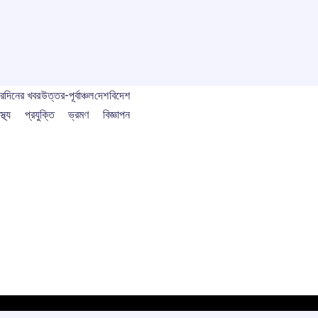
বর
দিনের খবর
উত্তর-পূর্বাঞ্চল
দেশ
বিদেশ
স্থ্য
প্রযুক্তি
ভ্রমণ
বিজ্ঞাপন