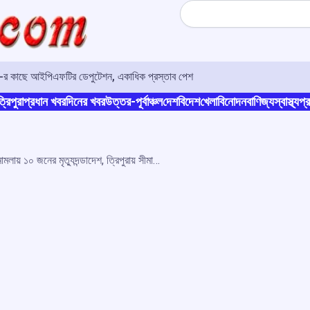
Search
ও-র কাছে আইপিএফটির ডেপুটেশন, একাধিক প্রস্তাব পেশ
্রিপুরা
প্রধান খবর
দিনের খবর
উত্তর-পূর্বাঞ্চল
দেশ
বিদেশ
খেলা
বিনোদন
বাণিজ্য
স্বাস্থ্য
প্র
শেখ হাসিনাকে হত্যার চেষ্টা মামলায় ১০ জনের মৃত্যুদন্ডাদেশ, ত্রিপুরায় সীমান্তে কঠোর নজরদারী