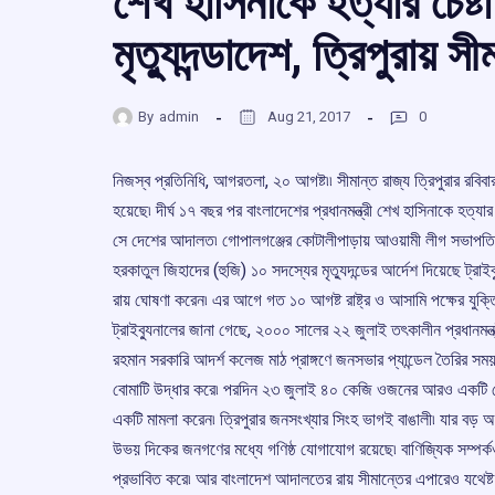
শেখ হাসিনাকে হত্যার চেষ্
মৃত্যুদন্ডাদেশ, ত্রিপুরায় 
By
admin
Aug 21, 2017
0
নিজস্ব প্রতিনিধি, আগরতলা, ২০ আগষ্ট৷৷ সীমান্ত রাজ্য ত্রিপুরার রবিব
হয়েছে৷ দীর্ঘ ১৭ বছর পর বাংলাদেশের প্রধানমন্ত্রী শেখ হাসিনাকে হত্যা
সে দেশের আদালত৷ গোপালগঞ্জের কোটালীপাড়ায় আওয়ামী লীগ সভাপতি ও প্র
হরকাতুল জিহাদের (হুজি) ১০ সদস্যের মৃত্যুদন্ডের আর্দেশ দিয়েছে ট্রাইব
রায় ঘোষণা করেন৷ এর আগে গত ১০ আগষ্ট রাষ্ট্র ও আসামি পক্ষের যুক্ত
ট্রাইব্যুনালের জানা গেছে, ২০০০ সালের ২২ জুলাই তৎকালীন প্রধানমন
রহমান সরকারি আদর্শ কলেজ মাঠ প্রাঙ্গণে জনসভার প্যান্ডেল তৈরির 
বোমাটি উদ্ধার করে৷ পরদিন ২৩ জুলাই ৪০ কেজি ওজনের আরও একটি ব
একটি মামলা করেন৷ ত্রিপুরার জনসংখ্যার সিংহ ভাগই বাঙালী৷ যার বড় 
উভয় দিকের জনগণের মধ্যে গণিষ্ঠ যোগাযোগ রয়েছে৷ বাণিজ্যিক সম্পর্ক
প্রভাবিত করে৷ আর বাংলাদেশ আদালতের রায় সীমান্তের এপারেও যথেষ্