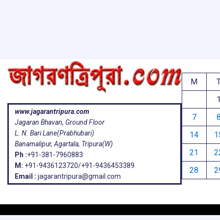
o
p
s
k
p
M
www.jagarantripura.com
7
Jagaran Bhavan, Ground Floor
L. N. Bari Lane(Prabhubari)
14
1
Banamalipur, Agartala, Tripura(W)
21
2
Ph :
+91-381-7960883
M:
+91-9436123720/+91-9436453389
28
2
Email :
jagarantripura@gmail.com