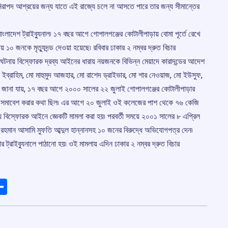
িরাপদ আশ্রয়ের জন্য যাতে এই রাজ্যে চলে না আসতে পারে তার জন্য সীমান্তের
বাংলাদেশ ট্রাইব্যুনাল৷ ১৭ বছর আগে গোপালগঞ্জের কোটালীপাড়ায় বোমা পূর্তে রেখে
য় ১০ জনকে মৃত্যুদন্ড দেওয়া হয়েছে৷ রবিবার ঢাকার ২ নম্বর দ্রুত বিচার
ঘটনায় বিস্ফোরক দ্রব্য আইনের ধারায় নয়জনকে বিভিন্ন মেয়াদে কারাদন্ডের আদেশ
ন্সি ইব্রাহিম, মো মাহুমুদ আজহার, মো রাশেদ ড্রাইভার, মো শার নেওয়াজ, মো ইউসুফ,
ে জানা যায়, ১৭ বছর আগে ২০০০ সালের ২২ জুলাই গোপালগঞ্জের কোটালীপাড়ার
িনার সমাবেশ করার কথা ছিল৷ এর আগে ২০ জুলাই ওই কলেজের পাশ থেকে ৭৬ কেজি
য় বিস্ফোরক আইনে জ্ঞেকটি মামলা করা হয়৷ পরবর্তী সময়ে ২০০১ সালের ৮ এপ্রিল
 রহমান আসামি মুফতি আব্দুল হান্নানসহ ১০ জনের বিরুদ্ধে অভিযোগপত্র দেন৷
ট্রাইব্যুনালে পাঠানো হয়৷ ওই মামলায় এদিন ঢাকার ২ নম্বর দ্রুত বিচার
ads
elegram
Share