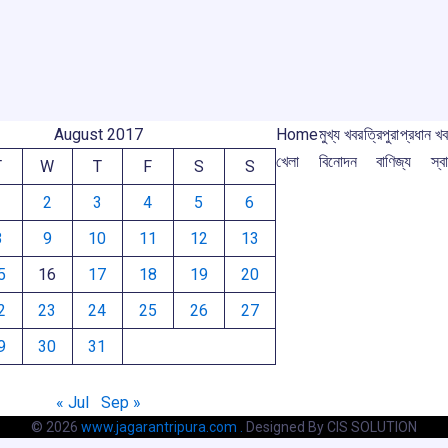
o
p
s
m
m
k
p
August 2017
Home
মুখ্য খবর
ত্রিপুরা
প্রধান খ
খেলা
বিনোদন
বাণিজ্য
স্বা
T
W
T
F
S
S
1
2
3
4
5
6
8
9
10
11
12
13
5
16
17
18
19
20
2
23
24
25
26
27
9
30
31
« Jul
Sep »
© 2026
www.jagarantripura.com .
Designed By CIS SOLUTION