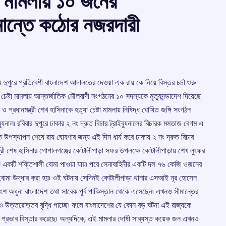
টা মামলায় ১০ জনের
সীমান্তে কঠোর নজরদারী
ার দুপুরে প্রতিবেশী বাংলাদেশ আদালতের দেওয়া এক রায় কে নিয়ে বিস্তর চর্চা শুরু
র চেষ্টা মামলায় আন্তর্জাতিক মৌলবাদী সংগঠনের ১০ সদস্যকে মৃত্যুদন্ডাদেশ দিয়েছে
ধানমন্ত্রী শেখ হাসিনাকে হত্যা চেষ্টা মামলায় নিষিদ্ধ ঘোষিত জঙ্গি সংগঠন
্যুনাল৷ রবিবার দুপুরে ঢাকার ২ নং দ্রুত বিচার ট্রাইব্যুনালের বিচারক মমতাজ বেগম এ
ি উপস্থাপন শেষে রায় ঘোষণার জন্য এই দিন ধার্য করে ঢাকায় ২ নং দ্রুত বিচার
্ত্রী শেষ হাসিনার গোপালগঞ্জের কোটালীপাড়া সফর উপলক্ষে কোটালীপাড়ায় শেখ লুংফর
সময় একটি শক্তিশালী বোমা পাওয়া যায়৷ পরে সেনাবাহিনীর একটি দল ৭৬ কেজি ওজনের
োমা উদ্ধার করা হয়৷ ওই ঘটনায় সেদিনই কোটালীপাড়া থানার এসআই নূর হোসেন
অংশ অধুনা বাংলাদেশ তথা সাবেক পূর্ব পাকিস্তান থেকে এসেছেন৷ এখনও সীমান্তের
ও উত্তরোত্তর বৃদ্ধি পাচ্ছে৷ ফলে বাংলাদেশের যে কোন বড় ঘটনা এই রাজ্যকে
ট প্রভাব বিস্তার করেছে৷ অন্যদিকে, এই মামলার দোষী সাব্যস্ত কয়েক জন এখনও