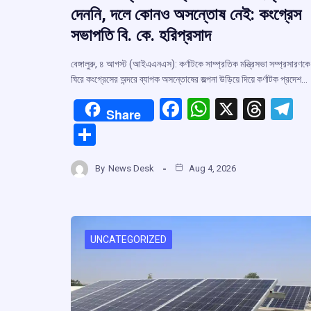
দেননি, দলে কোনও অসন্তোষ নেই: কংগ্রেস
সভাপতি বি. কে. হরিপ্রসাদ
বেঙ্গালুরু, ৪ আগস্ট (আইএএনএস): কর্ণাটকে সাম্প্রতিক মন্ত্রিসভা সম্প্রসারণকে
ঘিরে কংগ্রেসের অন্দরে ব্যাপক অসন্তোষের জল্পনা উড়িয়ে দিয়ে কর্ণাটক প্রদেশ…
F
W
X
T
T
Share
a
h
hr
el
S
ce
at
e
e
h
b
s
a
g
By
News Desk
Aug 4, 2026
ar
o
A
d
a
e
o
p
s
k
p
UNCATEGORIZED