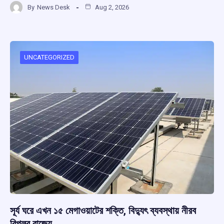
By
News Desk
Aug 2, 2026
ce
at
e
e
ar
b
s
a
gr
e
o
A
d
a
o
p
s
m
UNCATEGORIZED
k
p
সূর্য ঘরে এখন ১৫ মেগাওয়াটের শক্তি, বিদ্যুৎ ব্যবস্থায় নীরব
বিপ্লব রাজ্যে