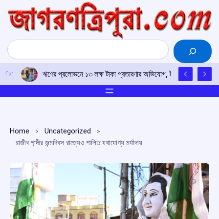
Skip
to
content
Search
ঋণের প্রলোভনে ১৩ লক্ষ টাকা প্রতারণার অভিযোগ, টাকা ফেরতের দাবিতে 
Home
Uncategorized
রাজীব গান্দীর জন্মদিবস রাজ্যেও পালিত যথাযোগ্য মর্যাদায়