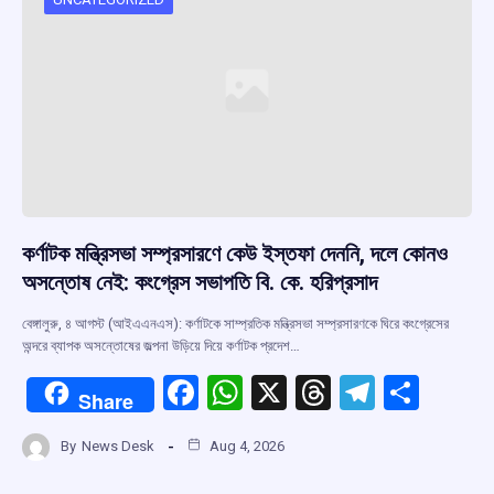
কর্ণাটক মন্ত্রিসভা সম্প্রসারণে কেউ ইস্তফা দেননি, দলে কোনও
অসন্তোষ নেই: কংগ্রেস সভাপতি বি. কে. হরিপ্রসাদ
বেঙ্গালুরু, ৪ আগস্ট (আইএএনএস): কর্ণাটকে সাম্প্রতিক মন্ত্রিসভা সম্প্রসারণকে ঘিরে কংগ্রেসের
অন্দরে ব্যাপক অসন্তোষের জল্পনা উড়িয়ে দিয়ে কর্ণাটক প্রদেশ…
F
W
X
T
T
S
Share
a
h
hr
el
h
By
News Desk
Aug 4, 2026
ce
at
e
e
ar