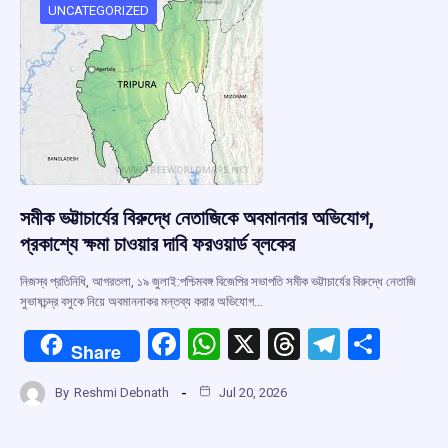
o
p
s
m
UNCATEGORIZED
k
p
সমীক ভট্টাচার্যের বিরুদ্ধে নেতাজিকে অবমাননার অভিযোগ,
প্রকাশ্যে ক্ষমা চাওয়ার দাবি ফরওয়ার্ড ব্লকের
নিজস্ব প্রতিনিধি, আগরতলা, ১৯ জুলাই:পশ্চিমবঙ্গ বিজেপির সভাপতি সমীক ভট্টাচার্যের বিরুদ্ধে নেতাজি
সুভাষচন্দ্র বসুকে নিয়ে অবমাননাকর মন্তব্য করার অভিযোগ…
F
W
X
T
T
S
Share
a
h
hr
el
h
By
Reshmi Debnath
Jul 20, 2026
ce
at
e
e
ar
b
s
a
gr
e