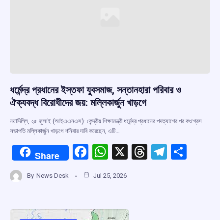
ধর্মেন্দ্র প্রধানের ইস্তফা যুবসমাজ, সন্তানহারা পরিবার ও
ঐক্যবদ্ধ বিরোধীদের জয়: মল্লিকার্জুন খাড়গে
নয়াদিল্লি, ২৫ জুলাই (আইএএনএস): কেন্দ্রীয় শিক্ষামন্ত্রী ধর্মেন্দ্র প্রধানের পদত্যাগের পর কংগ্রেস
সভাপতি মল্লিকার্জুন খাড়গে শনিবার দাবি করেছেন, এটি…
F
W
X
T
T
S
Share
a
h
hr
el
h
By
News Desk
Jul 25, 2026
ce
at
e
e
ar
b
s
a
gr
e
o
A
d
a