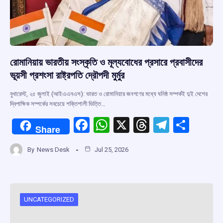
রোমানিয়ায় ভারতীয় সংস্কৃতি ও মূল্যবোধের প্রসারে প্রবাসীদের
ভূয়সী প্রশংসা রাষ্ট্রপতি দ্রৌপদী মুর্মুর
বুখারেস্ট, ২৫ জুলাই (আইএএনএস): ভারত ও রোমানিয়ার জনগণের মধ্যে ঘনিষ্ঠ সম্পর্কই দুই দেশের
দ্বিপাক্ষিক সম্পর্কের সবচেয়ে শক্তিশালী ভিত্তি…
F
W
X
T
T
S
Share
a
h
hr
el
h
By
News Desk
Jul 25, 2026
ce
at
e
e
ar
b
s
a
gr
e
o
A
d
a
o
p
s
m
UNCATEGORIZED
k
p