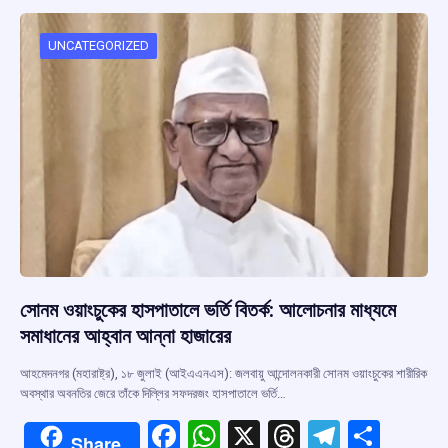
o
A
d
a
o
p
s
m
UNCATEGORIZED
k
p
সোনম ওয়াংচুকের হাসপাতালে ভর্তি বিতর্ক: আলোচনার মাধ্যমে
সমাধানের আহ্বান আন্না হাজারের
আহমেদনগর (মহারাষ্ট্র), ১৮ জুলাই (আইএএনএস): জলবায়ু আন্দোলনকারী সোনম ওয়াংচুকের শারীরিক
অবস্থার অবনতির জেরে তাঁকে দিল্লির সফদরজং হাসপাতালে ভর্তি…
F
W
X
T
T
S
Share