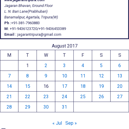
Jagaran Bhavan, Ground Floor
L. N. Bari Lane(Prabhubari)
Banamalipur, Agartala, Tripura(W)
Ph :
+91-381-7960883
M:
+91-9436123720/+91-9436453389
Email :
jagarantripura@gmail.com
August 2017
M
T
W
T
F
S
S
1
2
3
4
5
6
7
8
9
10
11
12
13
14
15
16
17
18
19
20
21
22
23
24
25
26
27
28
29
30
31
« Jul
Sep »