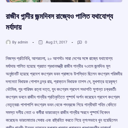
রাজীব গান্দীর জন্মদিবস রাজ্যেও পালিত যথাযোগ্য
মর্যাদায়
By
admin
Aug 21, 2017
0
নিজস্ব প্রতিনিধি, আগরতলা, ২০ আগস্ট৷৷ সারা দেশের সঙ্গে রাজ্যে যথাযোগ্য
মর্যাদায় পালিত হয়েছে প্রয়াত প্রধানমন্ত্রী রাজীব গান্ধীর ৭৩তম জন্মদিন৷ মূল
অনুষ্ঠানটি হয়েছে প্রদেশ কংগ্রেস ভবন প্রাঙ্গনে৷ উপস্থিত ছিলেন কংগ্রেস পরিষদীয়
দলনেতা বিধায়ক গোপাল চন্দ্র রায়, প্রাক্তন বিধায়ক তাপস দে, মুখপাত্র হরেকৃষ্ণ
ভৌমিক, পুর পারিষদ রত্না দত্ত, যুব কংগ্রেস প্রদেশ সভাপতি সুশান্ত চক্রবর্তী৷
কংগ্রেস ভবনে রাজীব গান্ধীর প্রতিকৃতিতে পুষ্পার্ঘ অর্পন করেছেন প্রদেশ কংগ্রেস
নেতৃত্বরা৷ পাশাপাশি কংগ্রেস ভবন থেকে পদব্রজে গিয়ে গান্ধীঘাট শহিদ বেদিতে
সমস্ত দলীয় নেতা ও কর্মীরা ভারতরত্ন রাজীব গান্ধীর স্মরনে পুষ্পার্ঘ নিবেদন
করেছেন৷ ভারতমাতার সেবায় এবং রাষ্ট্রহিত করতে গিয়ে নৃশংসভাবে খুন হয়েছিলেন
রাজীব গান্ধী৷ উন্নত ভারতের রূপকার প্রয়াত প্রাক্তন প্রধানমন্ত্রীর ভাবাদর্শ