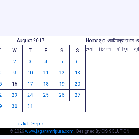
o
p
s
m
m
k
p
August 2017
Home
মুখ্য খবর
ত্রিপুরা
প্রধান খ
খেলা
বিনোদন
বাণিজ্য
স্বা
T
W
T
F
S
S
1
2
3
4
5
6
8
9
10
11
12
13
5
16
17
18
19
20
2
23
24
25
26
27
9
30
31
« Jul
Sep »
© 2026
www.jagarantripura.com .
Designed By CIS SOLUTION