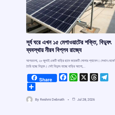
সূর্য ঘরে এখন ১৫ মেগাওয়াটের শক্তি, বিদ্যুৎ
ব্যবস্থায় নীরব বিপ্লব রাজ্যে
আগরতলা, ২৮ জুলাই:একটি বাড়ির ছাদে কয়েকটি সোলার প্যানেল। সেখান থেকে
তৈরি হচ্ছে বিদ্যুৎ। সেই বিদ্যুৎ যাচ্ছে বাড়ির আলো,…
F
W
X
T
T
Share
a
h
hr
el
S
ce
at
e
e
h
b
s
a
g
By
Reshmi Debnath
Jul 28, 2026
ar
o
A
d
a
e