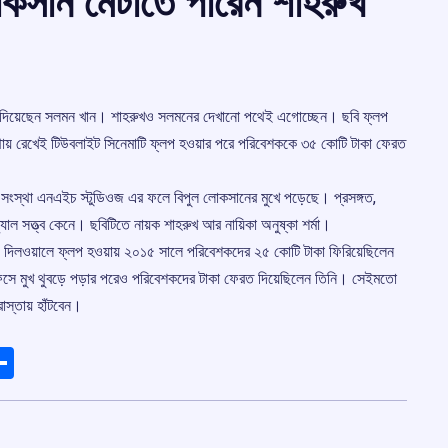
োকসান মেটাতে পারেন শাহরুখ
েরত দিয়েছেন সলমন খান। শাহরুখও সলমনের দেখানো পথেই এগোচ্ছেন। ছবি ফ্লপ
থায় রেখেই টিউবলাইট সিনেমাটি ফ্লপ হওয়ার পরে পরিবেশককে ৩৫ কোটি টাকা ফেরত
 সংস্থা এনএইচ স্টুডিওজ এর ফলে বিপুল লোকসানের মুখে পড়েছে। প্রসঙ্গত,
যাল সত্ত্ব কেনে। ছবিটিতে নায়ক শাহরুখ আর নায়িকা অনুষ্কা শর্মা।
ে। দিলওয়ালে ফ্লপ হওয়ায় ২০১৫ সালে পরিবেশকদের ২৫ কোটি টাকা ফিরিয়েছিলেন
সে মুখ থুবড়ে পড়ার পরেও পরিবেশকদের টাকা ফেরত দিয়েছিলেন তিনি। সেইমতো
াস্তায় হাঁটবেন।
ads
elegram
Share