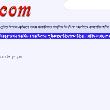
Search
র সেন্টারে উত্তর-পূর্বাঞ্চলে প্রথম সরকারিভাবে আধুনিক ভিএটিএস পদ্ধতিতে খাদ্যনালির জটিল 
্রিপুরা
প্রধান খবর
দিনের খবর
উত্তর-পূর্বাঞ্চল
দেশ
বিদেশ
খেলা
বিনোদন
বাণিজ্য
স্বাস্থ্য
প্র
কে ধর্ষণ, ধৃত যুবক