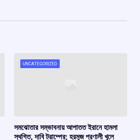
UNCATEGORIZED
সমঝোতার সম্ভাবনায় আপাতত ইরানে হামলা
স্থগিত, দাবি ট্রাম্পের; হরমুজ প্রণালী খুলে