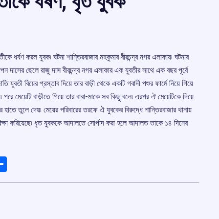
তীকে ধর্ষণ, ধৃত যুবক
তীকে ধর্ষণ করল যুবক৷ ঘটনা শান্তিরবাজার মহকুমার বীরচন্দ্র নগর এলাকায়৷ ঘটনার
তপন দাসের ছেলে রাজু দাস বীরচন্দ্র নগর এলাকার এক যুবতীর সাথে এক বছর পূর্বে
ি যুবতী বিয়ের প্রস্তাব দিয়ে তার বাড়ী থেকে একটি গবাদী পশুর ফার্মে নিয়ে গিয়ে
৷ পরে মেয়েটি বাড়ীতে গিয়ে তার বাবা-মাকে সব কিছু বলে৷ এরপর ঐ মেয়েটিকে দিয়ে
হাতে তুলে দেয়৷ মেয়ের পরিবারের তরফে ঐ যুবকের বিরুদ্ধে শান্তিরবাজার থানায়
পরিক্ষা করিয়েছে৷ ধৃত যুবককে আদালতে সোর্পাদ করা হলে আদালত তাকে ১৪ দিনের
ads
elegram
Share