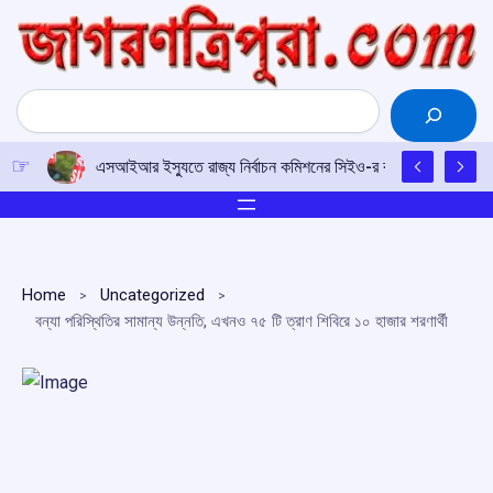
Skip
to
content
Search
এসআইআর ইস্যুতে রাজ্য নির্বাচন কমিশনের সিইও-র কাছে আইপিএফটির ড
Home
Uncategorized
বন্যা পরিস্থিতির সামান্য উন্নতি, এখনও ৭৫ টি ত্রাণ শিবিরে ১০ হাজার শরণার্থী