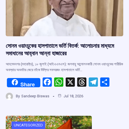
সোনম ওয়াংচুকের হাসপাতালে ভর্তি বিতর্ক: আলোচনার মাধ্যমে
সমাধানের আহ্বান আন্না হাজারের
আহমেদনগর (মহারাষ্ট্র), ১৮ জুলাই (আইএএনএস): জলবায়ু আন্দোলনকারী সোনম ওয়াংচুকের শারীরিক
অবস্থার অবনতির জেরে তাঁকে দিল্লির সফদরজং হাসপাতালে ভর্তি…
F
W
X
T
T
S
Share
a
h
hr
el
h
By
Sandeep Biswas
Jul 18, 2026
ce
at
e
e
ar
b
s
a
gr
e
o
A
d
a
o
p
s
m
UNCATEGORIZED