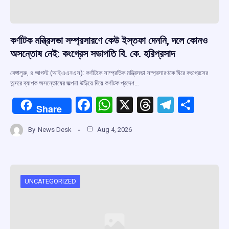
কর্ণাটক মন্ত্রিসভা সম্প্রসারণে কেউ ইস্তফা দেননি, দলে কোনও
অসন্তোষ নেই: কংগ্রেস সভাপতি বি. কে. হরিপ্রসাদ
বেঙ্গালুরু, ৪ আগস্ট (আইএএনএস): কর্ণাটকে সাম্প্রতিক মন্ত্রিসভা সম্প্রসারণকে ঘিরে কংগ্রেসের
অন্দরে ব্যাপক অসন্তোষের জল্পনা উড়িয়ে দিয়ে কর্ণাটক প্রদেশ…
F
W
X
T
T
S
Share
a
h
hr
el
h
By
News Desk
Aug 4, 2026
ce
at
e
e
ar
b
s
a
gr
e
o
A
d
a
o
p
s
m
UNCATEGORIZED
k
p