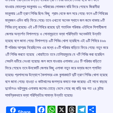
যাওয়ার মোহনপুর মহকুমায় ৩২ পরিবারের লোকজন বারি ফিরে গেছেন৷ জিরানীয়া
মহকুমায় ১৪টি ত্রাণ শিবির ছিল৷ কিছু গ্রাম থেকে জল সরে গেছে৷ ফলে ৬টি শিবিরের
মানুষজন এদিন বাড়ি ফিরে গেছে৷ তবে এখনোে অনেক স্থানে জল জমে থাকায় ৮টি
শিবির চালু রয়েছে৷ এই ৮টি শিবিরে রয়েছে দুই শতাধিক পরিবার৷ এইদিকে সিপাহীজলা
জেলার অন্তর্গত বিশালগড়ে ও সোনামুড়াতে বন্যা পরিস্থিতি অনেকটাই উন্নতি
হয়েছে বলে জানা গেছে৷ বিশালগড়ে ৬টি শিবির খোলা হয়েছিল৷ এই ৬টি শিবিরে ৪৬৬
টি পরিবার আশ্রয় নিয়েছিলেন৷ এর মধ্যে ৫০টি পরিবার বাড়িতে ফিরে গেছে৷ নতুন করে
২টি শিবির করতে হয়েছে খোয়াইতে৷ তবে তেলিায়মুড়ার যে ৭টি শিবির করা হয়েছিল
সেগুলি গুটিয়ে নেওয়া হয়েছে৷ জল কমে যাওয়ার এলাকার ১৪৫ টি পরিবার বাড়িতে
ফিরে গেছেন৷ তবে ঊনকোটি জেলার কিছু এলাকা নতুন করে বন্যার জলে প্লাবিত
হয়েছে৷ প্রশাসনের উদ্যোগে কৈলাসহর এবং কুমারঘাটে দুটি ত্রাণ শিবির খোলা হয়েছে
বলে জানা গেছে৷ হাওড়া ও কাটাখালের জলস্তর কমতে শুরু করেছে৷ এই সাথে বাড়ছে
দুর্ভোগও৷ ভট্টপুকুর এলাকায় জলের তোড়ে ভেসে গেছে বহু বাড়ি ঘর৷ গত ২৪ ঘন্টায়
সামগ্রিকভাবে বন্যা পরিস্থিতির সামান্য উন্নতি হয়েছে৷
Facebook
WhatsApp
X
Threads
Telegr
Shar
Share