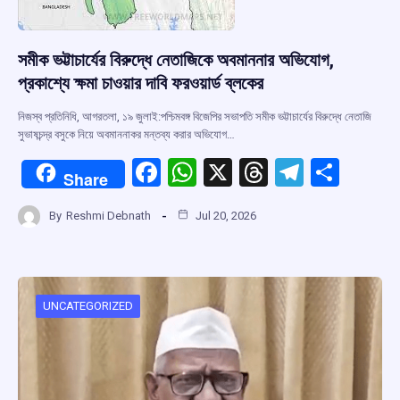
সমীক ভট্টাচার্যের বিরুদ্ধে নেতাজিকে অবমাননার অভিযোগ,
প্রকাশ্যে ক্ষমা চাওয়ার দাবি ফরওয়ার্ড ব্লকের
নিজস্ব প্রতিনিধি, আগরতলা, ১৯ জুলাই:পশ্চিমবঙ্গ বিজেপির সভাপতি সমীক ভট্টাচার্যের বিরুদ্ধে নেতাজি
সুভাষচন্দ্র বসুকে নিয়ে অবমাননাকর মন্তব্য করার অভিযোগ…
F
W
X
T
T
S
Share
a
h
hr
el
h
By
Reshmi Debnath
Jul 20, 2026
ce
at
e
e
ar
b
s
a
gr
e
o
A
d
a
o
p
s
m
UNCATEGORIZED
k
p