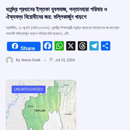
ধর্মেন্দ্র প্রধানের ইস্তফা যুবসমাজ, সন্তানহারা পরিবার ও
ঐক্যবদ্ধ বিরোধীদের জয়: মল্লিকার্জুন খাড়গে
নয়াদিল্লি, ২৫ জুলাই (আইএএনএস): কেন্দ্রীয় শিক্ষামন্ত্রী ধর্মেন্দ্র প্রধানের পদত্যাগের পর কংগ্রেস
সভাপতি মল্লিকার্জুন খাড়গে শনিবার দাবি করেছেন, এটি…
F
W
X
T
T
S
Share
a
h
hr
el
h
By
News Desk
Jul 25, 2026
ce
at
e
e
ar
b
s
a
gr
e
o
A
d
a
o
p
s
m
UNCATEGORIZED
k
p