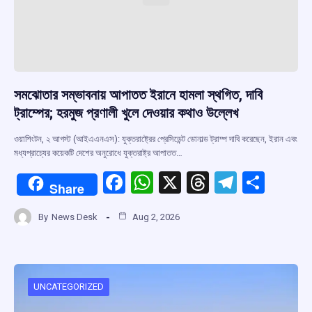
সমঝোতার সম্ভাবনায় আপাতত ইরানে হামলা স্থগিত, দাবি
ট্রাম্পের; হরমুজ প্রণালী খুলে দেওয়ার কথাও উল্লেখ
ওয়াশিংটন, ২ আগস্ট (আইএএনএস): যুক্তরাষ্ট্রের প্রেসিডেন্ট ডোনাল্ড ট্রাম্প দাবি করেছেন, ইরান এবং
মধ্যপ্রাচ্যের কয়েকটি দেশের অনুরোধে যুক্তরাষ্ট্র আপাতত…
F
W
X
T
T
S
Share
a
h
hr
el
h
By
News Desk
Aug 2, 2026
ce
at
e
e
ar
b
s
a
gr
e
o
A
d
a
o
p
s
m
UNCATEGORIZED