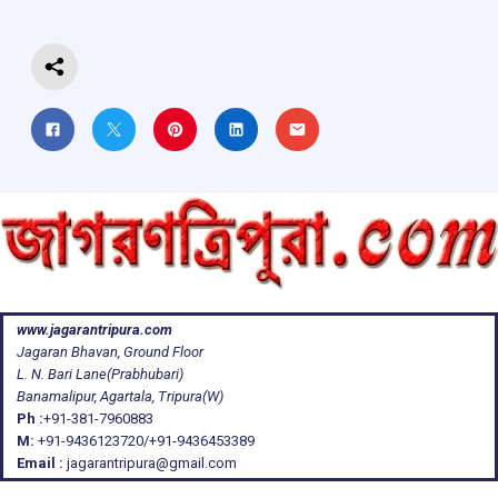
k
p
www.jagarantripura.com
Jagaran Bhavan, Ground Floor
L. N. Bari Lane(Prabhubari)
Banamalipur, Agartala, Tripura(W)
Ph :
+91-381-7960883
M:
+91-9436123720/+91-9436453389
Email :
jagarantripura@gmail.com