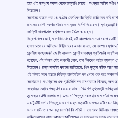
তবে ওই সংস্থায় সকাল থেকে তল্লাশি চলছে। সংস্থার মালিক মণীশ ভা
দিয়েছেন।
সরকারের তরফে গত ২৪ ঘণ্টায় একাধিক বার বিবৃতি জারি করে দাবি জ
মানলেও যোগী সরকার ঘটনার তদন্তের নির্দেশ দিয়েছেন। স্বাস্থ্যমন্ত্রী সিদ
সংশ্লিষ্ট হাসপাতাল কর্তৃপক্ষের সঙ্গে বৈঠক করেছেন।
সিদ্ধার্থনাথের দাবি, ৭ তারিখ থেকেই ওই হাসপাতালে নানা রোগে ৬০টি শ
হাসপাতালে যে অক্সিজেন সিলিন্ডারের অভাব রয়েছে, সে ব্যাপারে মুখ্যমন
কেন্দ্রীয় স্বাস্থ্যমন্ত্রী জে পি নাড্ডাও কেন্দ্রীয় স্বাস্থ্য প্রতিমন্ত্রী 
বলেছেন, এই ঘটনায় যেই অপরাধী হোক, তার বিরুদ্ধে কঠোর ব্যবস্থা নেও
দিয়েছেন। রাজ্য স্বরাষ্ট্র দফতর জানিয়েছে, শিশু মৃত্যুর সঠিক কারণ
এই ঘটনায় সরব হয়েছে বিভিন্ন রাজনৈতিক দল থেকে শুরু করে সমাজকর্ম
সরকারকে। কংগ্রেসের এক প্রতিনিধি দল হাসপাতালে গিয়েছে, দলে রয়েছেন 
সংক্রান্ত মন্ত্রীর পদত্যাগ চেয়েছে তারা। বিএসপি মুখ্যমন্ত্রী আদিত
তুলেছেন যোগী সরকারকে। এভাবে শিশুমৃত্যু নরসংহার বলে বর্ণনা করেছ
এক ট্যুইট বার্তায় শিশুমৃত্যুতে শোকাহত সত্যার্থী বলেছেন এটা কোন ন
জন্য স্বাধীনতার ৭০ বছরের মর্মার্থ কি এটাই । সোশ্যাল মিডিয়ার মাধ্য
আদিত্যনাথের কাছে আবেদন জানিয়েছেন যে দশকের পর দশক ধরে চলে আসা স্ব