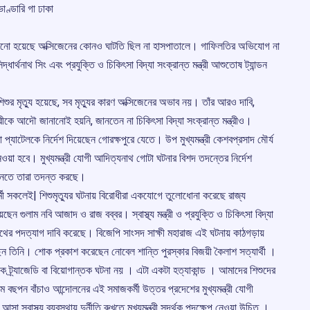
ণ্ডারি গা ঢাকা
ানানো হয়েছে অক্সিজেনের কোনও ঘাটতি ছিল না হাসপাতালে। গাফিলতির অভিযোগ না
্ধার্থনাথ সিং এবং প্রযুক্তি ও চিকিৎসা বিদ্যা সংক্রান্ত মন্ত্রী আশুতোষ ট্যান্ডন
িশুর মৃত্যু হয়েছে, সব মৃত্যুর কারণ অক্সিজেনের অভাব নয়। তাঁর আরও দাবি,
্ত্রীকে আদৌ জানানোই হয়নি, জানতেন না চিকিৎসা বিদ্যা সংক্রান্ত মন্ত্রীও।
অনুপ্রিয়া প্যাটেলকে নির্দেশ দিয়েছেন গোরক্ষপুরে যেতে। উপ মুখ্যমন্ত্রী কেশবপ্রসাদ মৌর্য
য়া হবে। মুখ্যমন্ত্রী যোগী আদিত্যনাথ গোটা ঘটনার বিশদ তদন্তের নির্দেশ
 জানতে তারা তদন্ত করছে।
ী সকলেই| শিশুমৃত্যুর ঘটনায় বিরোধীরা একযোগে তুলোধোনা করেছে রাজ্য
গুলাম নবি আজাদ ও রাজ বব্বর। স্বাস্থ্য মন্ত্রী ও প্রযুক্তি ও চিকিৎসা বিদ্যা
্যনাথের পদত্যাগ দাবি করেছে। বিজেপি সাংসদ সাক্ষী মহারাজ এই ঘটনায় কাঠগড়ায়
েন তিনি। শোক প্রকাশ করেছেন নোবেল শান্তি পুরস্কার বিজয়ী কৈলাশ সত্যার্থী ।
িছক ট্র্যাজেডি বা বিয়োগান্তক ঘটনা নয় । এটা একটা হত্যাকান্ড । আমাদের শিশুদের
মে বছপন বাঁচাও আন্দোলনের এই সমাজকর্মী উত্তর প্রদেশের মুখ্যমন্ত্রী যোগী
াস্থ্য ব্যবস্থায় দুর্নীতি রুখতে মুখ্যমন্ত্রী সদর্থক পদক্ষেপ নেওয়া উচিত ।