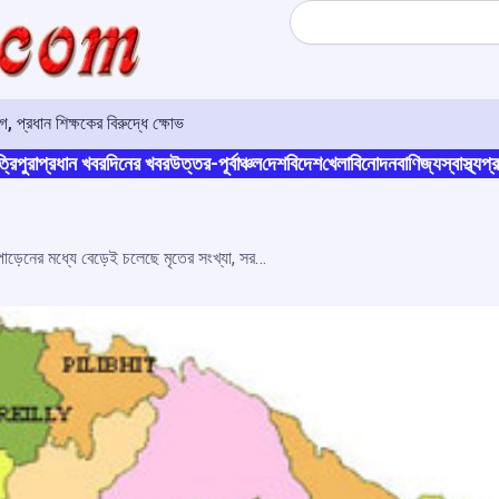
Search
গ, প্রধান শিক্ষকের বিরুদ্ধে ক্ষোভ
্রিপুরা
প্রধান খবর
দিনের খবর
উত্তর-পূর্বাঞ্চল
দেশ
বিদেশ
খেলা
বিনোদন
বাণিজ্য
স্বাস্থ্য
প্র
গোরক্ষপুরে প্রশাসনিক টানাপোড়েনের মধ্যে বেড়েই চলেছে মৃতের সংখ্যা, সরব সব মহল