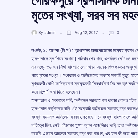
গোরক্ষপুরে প্রশাসনিক টা
মৃতের সংখ্যা, সরব সব মহ
By
admin
Aug 12, 2017
0
লখনউ, ১২ আগস্ট (হি.স.) : প্রশাসনের টানাপোড়েনের মধ্যেই ক্রমশ 
হাসপাতালে মৃত শিশুর সংখ্যা | শনিবার শেষ খবর, এপর্যন্ত মোট ৬৪ জনে
এর মধ্যে ৩৬ জন শিশু| হাসপাতালে এখনও অনেক শিশু গুরুতর অসুস্
পারে মৃতের সংখ্যা। সংক্রমণ ও অক্সিজেনের অভাবে সবকটি মৃত্যু হয়
মুখ্যমন্ত্রী যোগী আদিত্যনাথ স্বাস্থ্যমন্ত্রী সিদ্ধার্থনাথ সিং সহ দুই মন্ত্
করে রিপোর্ট জমা দিতে বলেছেন।
হাসপাতাল ও সরকারের দাবি, অক্সিজেন সরবরাহ কম থাকার কোনও ঘটনা
হাসপাতাল কর্তৃপক্ষের দাবি, ওই সংস্থাটি অক্সিজেন সরবরাহ বন্ধ করলেও
সংস্থা সময়মত অক্সিজেন সরবরাহ করেছে। যে সংস্থা হাসপাতালে অক্
দায়িত্বে ছিল, সেই এইচআর পুষ্পা গ্যাস এজেন্সিরও দাবি, তারা অক্সিজে
করেনি, এভাবে আচমকা সরবরাহ বন্ধ করা যায় না, এর ফল কী হতে পারে