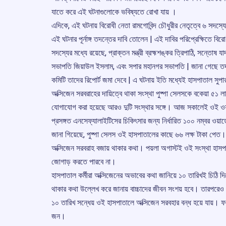
যাতে করে এই ঘটনাগুলোকে ভবিষ্যতে রোখা যায় ।
এদিকে, এই ঘটনায় বিরোধী নেতা রামগোবিন্দ চৌধুরীর নেতৃত্বে ৬ সদস্
এই ঘটনার পূর্নাঙ্গ তদন্তের দাবি তোলেন | এই দাবির পরিপ্রেক্ষিতে বি
সদস্যের মধ্যে রয়েছে, প্রাক্তন মন্ত্রী ব্রহ্মশঙ্কর ত্রিপাঠি, সন্তোষ যা
সভাপতি জিয়াউল ইসলাম, এবং সপার মহানগর সভাপতি | জানা গেছে তদন্
কমিটি তাদের রিপোর্ট জমা দেবে | এ ঘটনায় ইতি মধ্যেই হাসপাতাল সুপা
অক্সিজেন সরবরাহের দায়িত্বে থাকা সংস্থা পুষ্পা সেলসকে বকেয়া ৫১
যোগাযোগ করা হয়েছে আরও দুটি সংস্থার সঙ্গে। আজ সকালেই ওই ওয়ার
প্রসঙ্গত এনসেফ্যালাইটিসের চিকিৎসার জন্য নির্ধারিত ১০০ নম্বর ওয়ার
জানা গিয়েছে, পুষ্পা সেলস ওই হাসপাতালের কাছে ৬৬ লক্ষ টাকা পেত। 
অক্সিজেন সরবরাহ বজায় থাকার কথা। পয়লা অগাস্টই ওই সংস্থা হাসপাতা
জোগাড় করতে পারবে না।
হাসপাতাল কর্মীরা অক্সিজেনের অভাবের কথা জানিয়ে ১০ তারিখই চিঠি দিয়
থাকার কথা উল্লেখ করে জানায় বাচ্চাদের জীবন সংশয় হবে। তারপরেও হ
১০ তারিখ সন্ধেয় ওই হাসপাতালে অক্সিজেন সরবহার বন্ধ হয়ে যায়। ফলে 
জন।