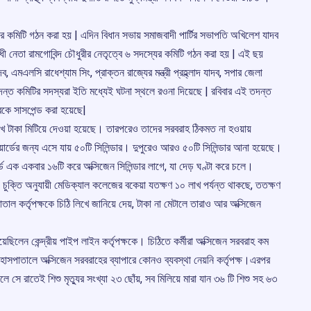
যের কমিটি গঠন করা হয় | এদিন বিধান সভায় সমাজবাদী পার্টির সভাপতি অখিলেশ যাদব
রোধী নেতা রামগোবিন্দ চৌধুরীর নেতৃত্বে ৬ সদস্যের কমিটি গঠন করা হয় | এই ছয়
দব, এমএলসি রাধেশ্যাম সিং, প্রাক্তন রাজ্যের মন্ত্রী প্রহ্ল্লাদ যাদব, সপার জেলা
ত কমিটির সদস্যরা ইতি মধ্যেই ঘটনা স্থলে রওনা দিয়েছে | রবিবার এই তদন্ত
রকে সাসপেন্ড করা হয়েছে|
 লাখ টাকা মিটিয়ে দেওয়া হয়েছে। তারপরেও তাদের সরবরাহ ঠিকমত না হওয়ায়
্ডের জন্য এসে যায় ৫০টি সিলিন্ডার। দুপুরেও আরও ৫০টি সিলিন্ডার আনা হয়েছে।
্ডে এক একবার ১৬টি করে অক্সিজেন সিলিন্ডার লাগে, যা দেড় ঘণ্টা করে চলে।
চুক্তি অনুযায়ী মেডিক্যাল কলেজের বকেয়া যতক্ষণ ১০ লাখ পর্যন্ত থাকছে, ততক্ষণ
ল কর্তৃপক্ষকে চিঠি লিখে জানিয়ে দেয়, টাকা না মেটালে তারাও আর অক্সিজেন
েছিলেন কেন্দ্রীয় পাইপ লাইন কর্তৃপক্ষকে। চিঠিতে কর্মীরা অক্সিজেন সরবরাহ কম
াসপাতালে অক্সিজেন সরবরাহের ব্যাপারে কোনও ব্যবস্থা নেয়নি কর্তৃপক্ষ।এরপর
সে রাতেই শিশু মৃত্যুর সংখ্যা ২৩ ছোঁয়, সব মিলিয়ে মারা যান ৩৬ টি শিশু সহ ৬৩