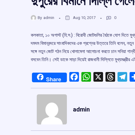
দুপুরের বিমানে দিল্লি গেলেন 
By
admin
Aug 10, 2017
0
কলকাতা, ১০ অগাস্ট (হি.স.) : বিরোধী জোটগুলির বৈঠকে যোগ দিতে মুখ্যম
দমদম বিমানবন্দরে সাংবাদিকদের এক প্রশ্নের উত্তরে তিনি বলেন, নতুন রা
সঙ্গে নতুন জোট গঠন নিয়ে খোলামেলা আলোচনা করতে চান সনিয়া গান্ধী।
বসবেন তিনি। সেই ডাকে সাড়া দিয়েই রাজধানী দিল্লিতে মুখ্যমন্ত্রীর
Facebook
WhatsApp
X
Thre
T
Share
admin