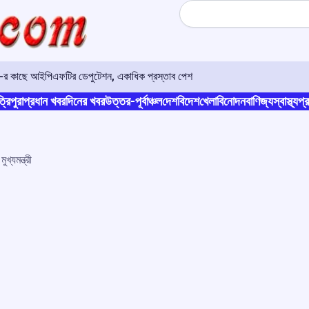
Search
ও-র কাছে আইপিএফটির ডেপুটেশন, একাধিক প্রস্তাব পেশ
্রিপুরা
প্রধান খবর
দিনের খবর
উত্তর-পূর্বাঞ্চল
দেশ
বিদেশ
খেলা
বিনোদন
বাণিজ্য
স্বাস্থ্য
প্র
খ্যমন্ত্রী