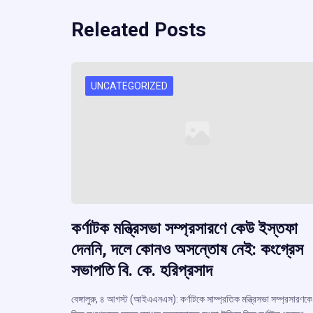
Releated Posts
UNCATEGORIZED
কর্ণাটক মন্ত্রিসভা সম্প্রসারণে কেউ ইস্তফা
দেননি, দলে কোনও অসন্তোষ নেই: কংগ্রেস
সভাপতি বি. কে. হরিপ্রসাদ
বেঙ্গালুরু, ৪ আগস্ট (আইএএনএস): কর্ণাটকে সাম্প্রতিক মন্ত্রিসভা সম্প্রসারণকে