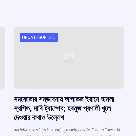
UNCATEGORIZED
সমঝোতার সম্ভাবনায় আপাতত ইরানে হামলা
স্থগিত, দাবি ট্রাম্পের; হরমুজ প্রণালী খুলে
দেওয়ার কথাও উল্লেখ
ওয়াশিংটন, ২ আগস্ট (আইএএনএস): যুক্তরাষ্ট্রের প্রেসিডেন্ট ডোনাল্ড ট্রাম্প দাবি