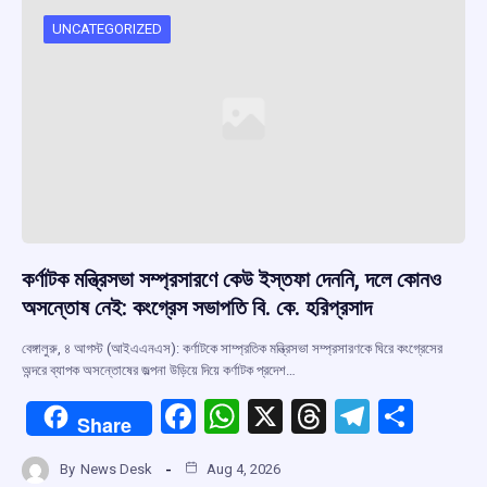
UNCATEGORIZED
কর্ণাটক মন্ত্রিসভা সম্প্রসারণে কেউ ইস্তফা দেননি, দলে কোনও
অসন্তোষ নেই: কংগ্রেস সভাপতি বি. কে. হরিপ্রসাদ
বেঙ্গালুরু, ৪ আগস্ট (আইএএনএস): কর্ণাটকে সাম্প্রতিক মন্ত্রিসভা সম্প্রসারণকে ঘিরে কংগ্রেসের
অন্দরে ব্যাপক অসন্তোষের জল্পনা উড়িয়ে দিয়ে কর্ণাটক প্রদেশ…
F
W
X
T
T
S
Share
a
h
hr
el
h
By
News Desk
Aug 4, 2026
ce
at
e
e
ar