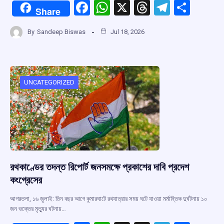
F
W
X
T
T
S
Share
a
h
hr
el
h
By
Sandeep Biswas
Jul 18, 2026
ce
at
e
e
ar
b
s
a
gr
e
o
A
d
a
o
p
s
m
UNCATEGORIZED
k
p
রথকাণ্ডের তদন্ত রিপোর্ট জনসমক্ষে প্রকাশের দাবি প্রদেশ
কংগ্রেসের
আগরতলা, ১৬ জুলাই: তিন বছর আগে কুমারঘাটে রথযাত্রার সময় ঘটে যাওয়া মর্মান্তিক দুর্ঘটনায় ১০
জন ভক্তের মৃত্যুর ঘটনায়…