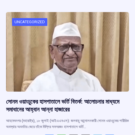
b
s
a
gr
e
o
A
d
a
o
p
s
m
UNCATEGORIZED
k
p
সোনম ওয়াংচুকের হাসপাতালে ভর্তি বিতর্ক: আলোচনার মাধ্যমে
সমাধানের আহ্বান আন্না হাজারের
আহমেদনগর (মহারাষ্ট্র), ১৮ জুলাই (আইএএনএস): জলবায়ু আন্দোলনকারী সোনম ওয়াংচুকের শারীরিক
অবস্থার অবনতির জেরে তাঁকে দিল্লির সফদরজং হাসপাতালে ভর্তি…