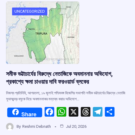
o
A
d
a
o
p
s
m
UNCATEGORIZED
k
p
সমীক ভট্টাচার্যের বিরুদ্ধে নেতাজিকে অবমাননার অভিযোগ,
প্রকাশ্যে ক্ষমা চাওয়ার দাবি ফরওয়ার্ড ব্লকের
নিজস্ব প্রতিনিধি, আগরতলা, ১৯ জুলাই:পশ্চিমবঙ্গ বিজেপির সভাপতি সমীক ভট্টাচার্যের বিরুদ্ধে নেতাজি
সুভাষচন্দ্র বসুকে নিয়ে অবমাননাকর মন্তব্য করার অভিযোগ…
F
W
X
T
T
S
Share
a
h
hr
el
h
By
Reshmi Debnath
Jul 20, 2026
ce
at
e
e
ar