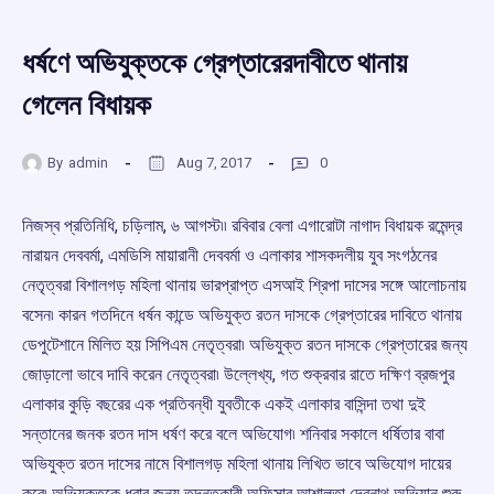
ধর্ষণে অভিযুক্তকে গ্রেপ্তারেরদাবীতে থানায়
গেলেন বিধায়ক
By
admin
Aug 7, 2017
0
নিজস্ব প্রতিনিধি, চড়িলাম, ৬ আগস্ট৷৷ রবিবার বেলা এগারোটা নাগাদ বিধায়ক রমেন্দ্র
নারায়ন দেববর্মা, এমডিসি মায়ারানী দেববর্মা ও এলাকার শাসকদলীয় যুব সংগঠনের
নেতৃত্বরা বিশালগড় মহিলা থানায় ভারপ্রাপ্ত এসআই শ্রিপা দাসের সঙ্গে আলোচনায়
বসেন৷ কারন গতদিনে ধর্ষন কান্ডে
অভিযুক্ত রতন দাসকে গ্রেপ্তারের দাবিতে থানায়
ডেপুটেশানে মিলিত হয় সিপিএম নেতৃত্বরা৷ অভিযুক্ত রতন দাসকে গ্রেপ্তারের জন্য
জোড়ালো ভাবে দাবি করেন নেতৃত্বরা৷ উল্লেখ্য, গত শুক্রবার রাতে দক্ষিণ ব্রজপুর
এলাকার কুড়ি বছরের এক প্রতিবন্ধী যুবতীকে একই এলাকার বাসিন্দা তথা দুই
সন্তানের জনক রতন দাস ধর্ষণ করে বলে অভিযোগ৷ শনিবার সকালে ধর্ষিতার বাবা
অভিযুক্ত রতন দাসের নামে বিশালগড় মহিলা থানায় লিখিত ভাবে অভিযোগ দায়ের
করে৷ অভিযুক্তকে ধরার জন্য তদন্তকারী অফিসার আশালতা দেবনাথ অভিযান শুরু