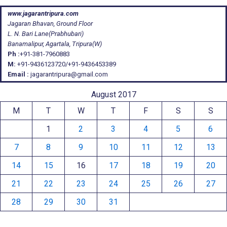
www.jagarantripura.com
Jagaran Bhavan, Ground Floor
L. N. Bari Lane(Prabhubari)
Banamalipur, Agartala, Tripura(W)
Ph :
+91-381-7960883
M:
+91-9436123720/+91-9436453389
Email :
jagarantripura@gmail.com
August 2017
M
T
W
T
F
S
S
1
2
3
4
5
6
7
8
9
10
11
12
13
14
15
16
17
18
19
20
21
22
23
24
25
26
27
28
29
30
31