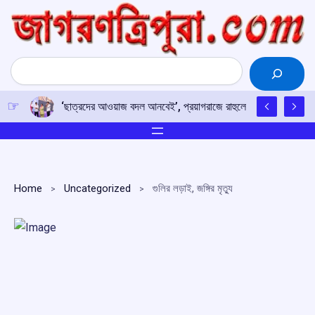
Skip
to
content
Search
‘ছাত্রদের আওয়াজ বদল আনবেই’, প্রয়াগরাজে রাহুলের হুঙ্কার
Home
Uncategorized
গুলির লড়াই, জঙ্গির মৃত্যু