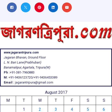
www.jagarantripura.com
Jagaran Bhavan, Ground Floor
L. N. Bari Lane(Prabhubari)
Banamalipur, Agartala, Tripura(W)
Ph :
+91-381-7960883
M:
+91-9436123720/+91-9436453389
Email :
jagarantripura@gmail.com
August 2017
M
T
W
T
F
S
S
1
2
3
4
5
6