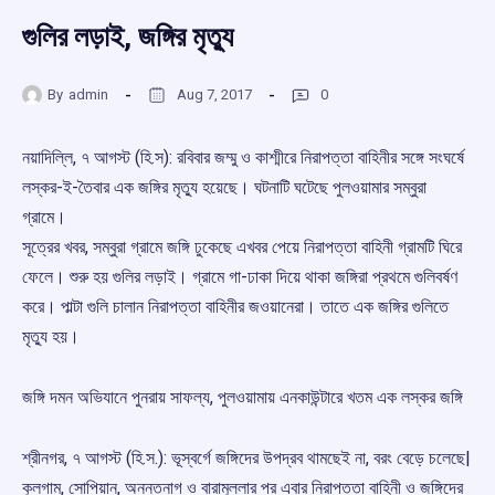
গুলির লড়াই, জঙ্গির মৃত্যু
By
admin
Aug 7, 2017
0
নয়াদিল্লি, ৭ আগস্ট (হি.স): রবিবার জম্মু ও কাশ্মীরে নিরাপত্তা বাহিনীর সঙ্গে সংঘর্ষে
লস্কর-ই-তৈবার এক জঙ্গির মৃত্যু হয়েছে। ঘটনাটি ঘটেছে পুলওয়ামার সম্বুরা
গ্রামে।
সূত্রের খবর, সম্বুরা গ্রামে জঙ্গি ঢুকেছে এখবর পেয়ে নিরাপত্তা বাহিনী গ্রামটি ঘিরে
ফেলে। শুরু হয় গুলির লড়াই। গ্রামে গা-ঢাকা দিয়ে থাকা জঙ্গিরা প্রথমে গুলিবর্ষণ
করে। পাল্টা গুলি চালান নিরাপত্তা বাহিনীর জওয়ানেরা। তাতে এক জঙ্গির গুলিতে
মৃত্যু হয়।
জঙ্গি দমন অভিযানে পুনরায় সাফল্য, পুলওয়ামায় এনকাউন্টারে খতম এক লস্কর জঙ্গি
শ্রীনগর, ৭ আগস্ট (হি.স.): ভূস্বর্গে জঙ্গিদের উপদ্রব থামছেই না, বরং বেড়ে চলেছে|
কুলগাম, সোপিয়ান, অনন্তনাগ ও বারামুল্লার পর এবার নিরাপত্তা বাহিনী ও জঙ্গিদের