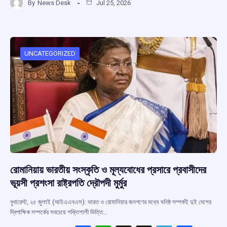
By
News Desk
Jul 25, 2026
ce
at
e
e
ar
b
s
a
gr
e
o
A
d
a
o
p
s
m
UNCATEGORIZED
k
p
রোমানিয়ায় ভারতীয় সংস্কৃতি ও মূল্যবোধের প্রসারে প্রবাসীদের
ভূয়সী প্রশংসা রাষ্ট্রপতি দ্রৌপদী মুর্মুর
বুখারেস্ট, ২৫ জুলাই (আইএএনএস): ভারত ও রোমানিয়ার জনগণের মধ্যে ঘনিষ্ঠ সম্পর্কই দুই দেশের
দ্বিপাক্ষিক সম্পর্কের সবচেয়ে শক্তিশালী ভিত্তি…