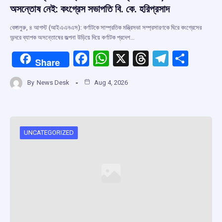
অসন্তোষ নেই: কংগ্রেস সভাপতি বি. কে. হরিপ্রসাদ
বেঙ্গালুরু, ৪ আগস্ট (আইএএনএস): কর্ণাটকে সাম্প্রতিক মন্ত্রিসভা সম্প্রসারণকে ঘিরে কংগ্রেসের
অন্দরে ব্যাপক অসন্তোষের জল্পনা উড়িয়ে দিয়ে কর্ণাটক প্রদেশ…
F
W
X
T
T
S
Share
a
h
hr
el
h
By
News Desk
Aug 4, 2026
ce
at
e
e
ar
b
s
a
gr
e
o
A
d
a
o
p
s
m
UNCATEGORIZED
k
p