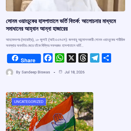
সোনম ওয়াংচুকের হাসপাতালে ভর্তি বিতর্ক: আলোচনার মাধ্যমে
সমাধানের আহ্বান আন্না হাজারের
আহমেদনগর (মহারাষ্ট্র), ১৮ জুলাই (আইএএনএস): জলবায়ু আন্দোলনকারী সোনম ওয়াংচুকের শারীরিক
অবস্থার অবনতির জেরে তাঁকে দিল্লির সফদরজং হাসপাতালে ভর্তি…
F
W
X
T
T
S
Share
a
h
hr
el
h
By
Sandeep Biswas
Jul 18, 2026
ce
at
e
e
ar
b
s
a
gr
e
o
A
d
a
o
p
s
m
UNCATEGORIZED
k
p