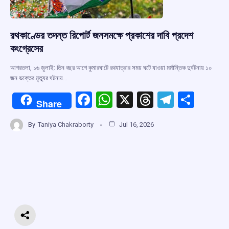
রথকাণ্ডের তদন্ত রিপোর্ট জনসমক্ষে প্রকাশের দাবি প্রদেশ
কংগ্রেসের
আগরতলা, ১৬ জুলাই: তিন বছর আগে কুমারঘাটে রথযাত্রার সময় ঘটে যাওয়া মর্মান্তিক দুর্ঘটনায় ১০
জন ভক্তের মৃত্যুর ঘটনায়…
F
W
X
T
T
S
Share
a
h
hr
el
h
By
Taniya Chakraborty
Jul 16, 2026
ce
at
e
e
ar
b
s
a
gr
e
o
A
d
a
o
p
s
m
k
p